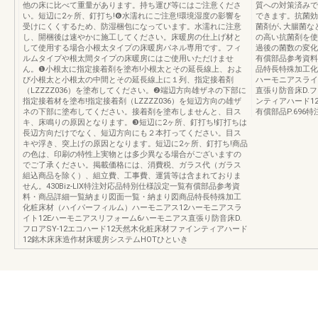
他の床に比べて重量があります。持ち運び等にはご注意くださ
質への対策済みで
い。短辺に2ヶ所、釘打ち!❻水濡れにご注意!環境湿度の影響を
できます。抗菌効
受けにくくするため、防湿梱包になっています。水濡れに注意
菌剤が､大腸菌な
し、開梱後は速やかに施工してください。床暖房の仕上げ材と
の高い抗菌剤を使
して使用する場合小根太タイプの床暖房パネル専用です。フィ
過後の菌数の変化）
ルムタイプや根太間タイプの床暖房にはご使用いただけませ
有償部品参考資料
ん。❶小根太に指定接着剤を塗布!小根太とその延長線上、およ
品特長特殊加工化
び小根太と小根太の中間とその延長線上に１列、指定接着剤
ハーモニアスライ
（LZZZZ036）を塗布してください。❷端辺方向雄ザネの下部に
直張り防音床D.フ
指定接着材を塗布!指定接着剤（LZZZZ036）を短辺方向の雄ザ
ンティアハード1
ネの下部に塗布してください。接着剤を塗布しませんと、目ス
有償部品P.696特注
キ、床鳴りの原因となります。❸短辺に2ヶ所、釘打ち!釘打ちは
長辺方向だけでなく、短辺方向にも２本打ってください。目ス
キや浮き、突上げの原因となります。短辺に2ヶ所、釘打ち!商品
の色は、印刷の特性上実物とは多少異なる場合がございますの
でご了承ください。掲載価格には、消費税、ガラス代（ガラス
組込商品を除く）、組立費、工事費、運賃等は含まれておりま
せん。430Biz-LIX特注対応品特別仕様設定一覧有償部品参考資
料・商品詳細一覧納まり図面一覧・納まり図商品特長特殊加工
化粧床材（ハイパーフィルム）ハーモニアス12ハーモニアスラ
イト12Eハーモニアスリフォーム6ハーモニアス直張り防音床D.
フロアSY-12エコハード12天然木化粧床材ファインティアハード
12銘木床床造作材床暖房システムHOTひといき