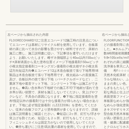
左ページから抽出された内容
右ページから抽出
FLOORECOHARD12ご注意エコハード12施工時の注意点につい
FLOORFUNC
てエコハードは基材にリサイクル材を使用しています。合板基
どの接着剤等に含
材の床に比べて水分の影響を受けやすい材料ですので、床材の
した。■ホルムア
施工に際し、施工説明書に従い、下記事項を遵守いただけます
数6時間後初期菌数6
よう、お願いいたします。雌ザネ側端部より40㎜以内150㎜ピッ
9.8×105cel
チ※床材表面から見た塗布位置イメージ下地接着剤150㎜ピッチ
れぞれの床に細菌
小根太指定接着剤コーキングガン接着剤小根太雄ザネ小根太長
洗浄液を寒天に入
辺方向短辺方向❶エコハード12は木造合板捨て張り下地専用!本
備 考F☆☆☆☆0.
製品は木造合板捨て張り下地専用です。根太組みへの直接施工
天然木化粧床材（
及び、合板以外の捨て張り下地（パーチクルボードなど）、二
ラルな味わい。ふ
重床下地や遮音マット下地、コンクリート下地へは施工ができ
ままの美しい色。
ません。❷高い含水率の下地材での施工不可!下地材が濡れて含
らぎをもたらして
水率が高い状態で、床材を施工しないでください。突上げやフ
彩な商品と仕上げ
クレなど、不具合の原因になります。❸下地に指定接着剤を塗
表面塗装ファイン
布!指定以外の接着剤では十分な接着力が得られない場合があり
単板新なめらか強
ます。下地に必ず指定接着剤（LZZZZ036）を塗布してくださ
なめらか強化塗装
い。従来の合板フロアより塗布個所が多くなりますので、詳細
きキズやすりキズ
は施工説明書をご確認ください。❹短辺に2ヶ所、釘打ち!浮きや
型合板天然木単板
突上げを防ぐため、短辺にも２ヶ所、釘打ちをしてください。
が高い塗装仕上げ
フィニッシュネイルは固定力がないので使用しないでくださ
境・健康に配慮建
い。❺持ち運びにご注意!高比重の基材を使用していますので、
とクロルピリホス