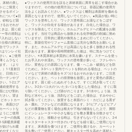
に。床材の美し
●ワックスの使用方法を誤ると床材表面に異常を起こす場合があ
トにご留意く
りますので、その他の使用方法については、容器記載の使用方
させるポイン
法をよくお読みください。●ワックスはく離剤は表面材を傷める
れについて●日
原因となりますので、使用しないでください。●気温が低い時に
。砂粒など固
ワックスを塗布したり、ワックス塗布面にお湯などをこぼす
けるおそれが
と、ワックスが白化する場合があります。白化した場合は、ワ
ときは、固く絞
ックスを除去してください。ホルムアルデヒドヘの配慮をお願
ナー等の溶剤は
いします。当社では商品から放散される化学物質の削減に努め
手入れはしない
ていますが、日常的に通気や換気をこまめに行ってください。
ス仕様の床材は
特に、新築住宅やリフォーム直後には充分な換気をお願いしま
合でワックス
す。また、ホルムアルデヒドは高温になると多く放散される性
スはリンレイ社
質があります。夏場や長時間密閉した後は、特に気をつけてく
さい。●ご使用
ださい。※木質床材は本質的に水気を嫌います。スチームを使っ
薄くムラなく
たお手入れや水濡れ、ワックスの塗布量が多いと、フクレやハ
ます。（より
ガレ、変色などの原因になります。傷・へこみ・破損などを防
）1-1直射日
ぐために。3-3ペット室内でペットを飼われる場合は、ペットの
と、日焼けに
ツメなどで床材の表面をキズつけるおそれがあります。ご注意
力一テンやブ
ください。また、ペットの排泄物を放置しますと変色の原因と
い。1-2エア
なります。固く絞ったぬれぞうきんで、すぐに拭き取ってくだ
連続使用する
さい。3-2タバコ火のついたタバコを落とした場合は、すぐに取
面にひび割れ
り除いてください。こげ跡がのこります。3-1水やしょう油、洗
ださい。望ま
剤など水やしょう油、洗剤などをこぼした場合は、すみやかに
などホットカー
拭き取ってください。放置すると表面のシミ・カビによる黒ず
キ、表面ひび
み・腐れ、フクレなどの原因になります。2-1ピアノなどピアノ
カーペットな
などの重量物を置く場合は根太や下地の補強をした上で、脚部
ようにご使用
にインシュレーターや小さな板などを敷き重量を分散させてく
ヒーターの熱風
ださい。また、移動させる時は、引きずらないでください。2-4
-5床暖房床暖
キャスターキャスター付きのいすなどを繰り返しご使用になり
が妨げられ暖
ますと、床表面を傷つけます。ご使用を避けるか、カーペット
めやすくなり
等を敷いてご使用ください。耐キャスター性を高めた床材もご