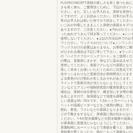
FLOORCONCEPT床材の美しさを長く保つため
さを長く保ち、ご愛用頂くために、下記のポイン
ださい。また、正しいお手入れも、床材を長持ち
トですので、よくお読みください。日常のお手入
常のお手入れは乾いた布でカラ拭きしてください
いごみが付着したままふくと床材の表面をキズつ
ありますので、ご注意ください。●汚れがひどい
ったぬれぞうきんで拭き取ってください。●シン
使用しないでください。●上記の方法以外でのお
でください。ワックスがけについて●ノンワック
ワックスがけの必要はありません。お客様のご都
がけされる場合は下記に準じて下さい。●ワック
の『ハイテクフローリングコート』をご使用くだ
の際は、直接床にまかず、布などに染み込ませて
塗布してください。表面フクレなどの原因となり
美しく末永くお使いいただくためのご注意点です。
光サッシまわりなど直射日光が長時間当たります
よる変色やひび割れが生じるおそれがあります。
ラインドで直射日光が当たらないようにしてくださ
コンなどエアコンや強制排気型の暖房装置などを
場合は、床材の水分変化で、継ぎ目にすき間や表
を生じますので、加湿器などで湿度を調整してく
しい湿度は45∼70％です。1-3ホット力ーペット
ペットや温風ヒーターなどをご使用の際は、目ス
割れ、変色、フクレなどの原因となりますので、
どの下敷きをするなど、床表面に熱が伝わらない
ください。1-4大型冷蔵庫など大型冷蔵庫や温風
が床表面に直接当たらないようにしてください。1
房運転時にカーペットなどで表面を覆うと、放熱
房効率が悪くなったり、熱がこもって床材をいた