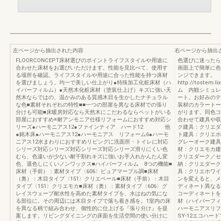
左ページから抽出された内容
右ページから抽出
FLOORCONCEPT床材選びのポイントライフスタイルや用途に
色選びに迷ったら
合わせた床材をお選びいただけます。性能を見比べて、使用す
画面上で簡単に色
る場所を確認。ライフスタイルや用途に合った性能を持つ床材
ンジできます。
を選びましょう。均一で美しい仕上がり●特殊加工化粧床材（ハ
http://tostem.l
イパーフィルム）●天然木化粧床材（塗装仕上げ）キズに強い天
ム 内観シミュレ
然木ならではの、温かみのある質感木目を生かしたナチュラル
ート。お好みのテ
な色■素材それぞれの特性■■一つの部屋を異なる床材での張り
装材のカラートー
分けも可能■床暖房対応なら天然木にこだわるならペットがいる
がります。同色コ
部屋におすすめ※耐アンモニア仕様リフォームにおすすめ対応シ
合わせて建具や収
リーズ●ハーモニアス12●ファインティア ハード12 他
ク建具：クリエダ
●銘木床●ハーモニアス12●ハーモニアス リフォーム6●ハーモ
ト建具：クリエホ
ニアス12水まわりにおすすめリビングに洗面所・トイレに対応
グレーオーク建具
シリーズ対応シリーズ対応シリーズ対応シリーズ滑りにくい色
材：クリエモカ建
むら、色違いが少ない耐干割れキズに強いお手入れかんたん変
クリエダーク／セ
色、退色しにくいノンワックス■ハイパーフィルム 8つの機能■
納：クリエダーク
床材（手前）：素材タイプ〈606〉ピュアマーブル調■床材
具：クリエホワイ
（奥）：木目タイプ〈151〉クリエペール■床材（手前）：木目
ンを変えると、メ
タイプ〈151〉クリエモカ■床材（奥）：素材タイプ〈606〉グ
ディネート異なる
レイスウェーブ耐水性を高めた素材タイプを、水はねの気にな
コーディネートを
る部位に。その周辺には木目タイプで落ち着き感を。1室内の床
材（ハイパーフィ
を異なる柄で組み合わせ、個性的に仕上げる『張り分け』を提
ハーモニアスリフ
案します。リビングダイニングの床面を生活空間の使い分けに
SY-12エコハー