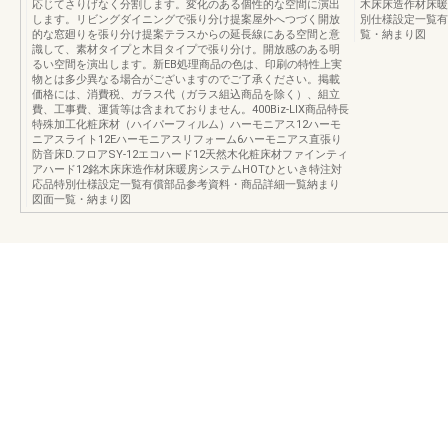
応じてさりげなく分割します。変化のある個性的な空間に演出
木床床造作材床暖房
します。リビングダイニングで張り分け提案屋外へつづく開放
別仕様設定一覧有
的な窓廻りを張り分け提案テラスからの延長線にある空間と意
覧・納まり図
識して、素材タイプと木目タイプで張り分け。開放感のある明
るい空間を演出します。新EB処理商品の色は、印刷の特性上実
物とは多少異なる場合がございますのでご了承ください。掲載
価格には、消費税、ガラス代（ガラス組込商品を除く）、組立
費、工事費、運賃等は含まれておりません。400Biz-LIX商品特長
特殊加工化粧床材（ハイパーフィルム）ハーモニアス12ハーモ
ニアスライト12Eハーモニアスリフォーム6ハーモニアス直張り
防音床D.フロアSY-12エコハード12天然木化粧床材ファインティ
アハード12銘木床床造作材床暖房システムHOTひといき特注対
応品特別仕様設定一覧有償部品参考資料・商品詳細一覧納まり
図面一覧・納まり図