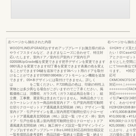
左ページから抽出された内容
右ページから抽出
WOODYLINEUPGRADEおすすめアップグレードお施主様の好み
①H24サイズ見
やライフスタイルなど、さまざまなニーズに合わせて、特注対
たい！01Case
応いたします。室内ドア／室内引戸室内ドア室内引戸
アとクローゼット
020508UpGrade幅を変更できます把手デザインを変更できます
きりとした空間に
0801高さを変更できます02丁番を変更できます表裏の色を変え
にて1mm単位で
ることができます04鍵を追加できます06ペット用のドアを取付
ります。 ※対応
けることができます070801080406ソフトモーション機能を追加
応可
できます。05※本デザインには取付けできません。詳しく
CKMCKNCFSCKT
は をご覧ください。P.720商品の色は、印刷の特性上
対応○○○△○○○○
実物とは多少異なる場合がございますのでご了承ください。掲
○○○○○○○○CFAC
載価格には、消費税、ガラス代（ガラス組込商品を除く）、組
対応○○○○○○○○○
立費、工事費、運賃等は含まれておりません。36商品色クリエ
イ引戸■H23/2
カラートレンドカラー商品特長室内ドア・引戸室内用窓可動間
すく、わかりやすい
仕切りクローゼットドア通風建具玄関収納（WL）デザイン一覧
H23H20H20本体
室内ドア・引戸デザインを選ぶ室内用窓可動間仕切りクローゼ
＋¥15,000本体枠¥50
ットドア通風建具玄関収納（WL）設定一覧（サイズ・枠）室内
¥10,000/枚＋¥15
ドア・引戸仕様を選ぶ室内用窓可動間仕切りクローゼットドア
¥39,000クロス引手¥
通風建具玄関収納（WL）施工例サイズ設定一覧デザインライン
¥25,000例）
アップおすすめアップグレードBiz-LIX特注対応品特別仕様設定
に上がり、より空
一覧有償部品参考資料・商品詳細一覧納まり図面一覧・納まり
ズの場合に限りま