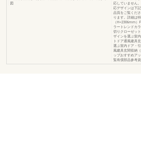
図
応していません。
応デザインは下記
品頁をご覧くださ
ります。詳細は特
（H=2306mm）
ラートレンドカラ
切りクローゼット
ザインを選ぶ室内
トドア通風建具玄
選ぶ室内ドア・引
風建具玄関収納（
ップおすすめアップ
覧有償部品参考資