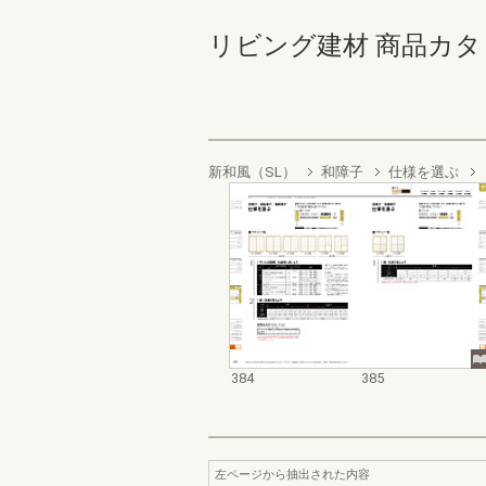
リビング建材 商品カタログ 3
新和風（SL）
和障子
仕様を選ぶ
384
385
左ページから抽出された内容