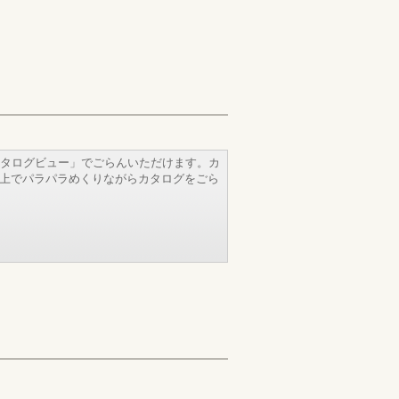
タログビュー」でごらんいただけます。カ
b上でパラパラめくりながらカタログをごら