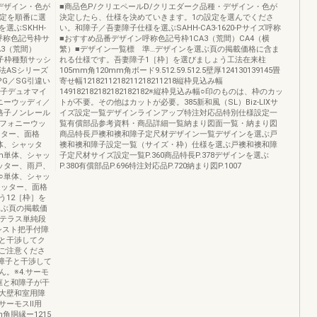
品種・デザイン・色が
■商品色P/クリエペールD/クリエダーク品種・デザイン・色が
設定を順番に選
決定したら、仕様を決めていきます。1の設定を選んでくださ
選ぶSKHH-
い。和障子／吾妻障子仕様を選ぶSAHH-CA3-1620-Pサイズ呼称
ン呼称色記号枠サ
■おすすめ品番デザイン呼称色記号枠1CA3（荒間）CA4（横
A3（荒間）
繁）■デザイン一覧標 準…デザインを選ぶ頁の掲載価格に含ま
障子枠種類サッシ
れる仕様です。吾妻障子1［枠］を選びましょう工法在来柱
法ASシリーズ
105mm角120mm角ボード9.512.59.512.5壁厚124130139145畳
G／SG引違い
寄せ幅1218211218211218211218縦枠見込み幅
格子デュオマイ
149182182182182182182※縦枠見込み幅○印のものは、枠のカッ
ニーウッディ／
トが不要。その他はカットが必要。385新和風（SL）Biz-LIXサ
格子ノンレール
イズ設定一覧デザインラインアップ特注対応品特別仕様設定一
ンフォニーウッ
覧有償部品参考資料・商品詳細一覧納まり図面一覧・納まり図
ッター、面格
商品特長戸襖和襖和障子定尺材デザイン一覧デザインを選ぶ戸
体、シャッタ
襖和襖和障子設定一覧（サイズ・枠）仕様を選ぶ戸襖和襖和障
m単体、シャッ
子定尺材サイズ設定一覧P.360商品特長P.378デザインを選ぶ
ッター、雨戸、
P.380有償部品P.696特注対応品P.720納まり図P.1007
○単体、シャッ
ャッター、面格
う12［枠］を
選ぶ頁の掲載価
法テラス単純段
シスト把手付障
と干渉してク
ご注意くださ
和障子と干渉して
。※4.サーモ
框と和障子が干
大壁和室用障
サーモスⅡ用
m角胴縁ー1215