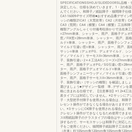
SPECIFICATIONSSHOJI/SLIDEDOORSL
決定したら、仕様を決めていきます。1・2の各
んでください。和障子／紙貼障子・猫間障子仕様を
CA1-16009-Pサイズ呼称■おすすめ品番デザイ
ッシの種類21CA1（大荒吹寄）CA2（片吹寄）C
CA3（荒間）CA4（横繁）CA4（横繁）工法和
種類アングルしゃくり付備考柱掛かり寸法在来工
○27mm単体、シャッター、雨戸、面格子デュオP
窓／FIX窓○28mm単体、シャッター、雨戸、面
ルド○単体、シャッター、雨戸、面格子シンフォ
マイルド引違い窓○単体、シャッター、雨戸、面
サッシ○単体（デュオPG、デュオマイルド、シ
ディ／マイルド）サーモスⅡ○36mm単体、シャ
子、装飾引違い２×４工法ASシリーズ○27mm単
ー、雨戸、面格子デュオPG／SG引違い窓○28m
ター、雨戸、面格子デュオマイルド○単体、シャ
面格子シンフォニーウッディ／マイルド引違い窓
ター、雨戸、面格子サーモスⅡ○36mm単体、シ
子、装飾引違い［サッシの種類］を確認しましょ
選びましょう■デザイン一覧標 準…デザインを
格に含まれる仕様です。【注意事項】※1.2×4工
差タイプには対応していません。※2.サッシにア
子・大型把手付障子を使用される場合は、和障子
レセント操作ができなくなる場合がありますので
い。※3.サッシにCK障子を使用される場合は、
クレセント操作ができなくなるため使用できません
スⅡ用紙貼障子のテラスタイプの場合はサッシの
渉するので、サーモスサッシは和障子に対応した
子をご使用ください。猫間障子紙貼障子工法在来
（在来）柱105mm角120mm角105mm角120m