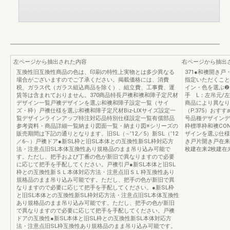
左ページから抽出された内容
右ページから抽出
互換性旧互換性商品の色は、印刷の特性上実物とは多少異なる
371●和襖開き戸
場合がございますのでご了承ください。掲載価格には、消費
指定いただくこと
税、ガラス代（ガラス組込商品を除く）、組立費、工事費、運
イン・色を選ぶ❷
賃等は含まれておりません。370商品特長戸襖和襖和障子定尺材
手 L：左吊元/
デザイン一覧戸襖デザインを選ぶ和襖和障子設定一覧（サイ
商品により異なり
ズ・枠）戸襖仕様を選ぶ和襖和障子定尺材Biz-LIXサイズ設定一
（P.375）おすす
覧デザインラインアップ特注対応品特別仕様設定一覧有償部品
号品種デザインデ
参考資料・商品詳細一覧納まり図面一覧・納まり図※シリーズの
枠標準枠和襖CONTEN
販売期間は下記の通りとなります。旧SL（∼’12／5）新SL（’12
ザインを選ぶ仕様
／6∼）戸襖ドア●新SL枠と旧SL本体との互換性新SL枠対応方
き戸片開き戸在来
法・注意点旧SL本体互換性あり規格品のまま吊り込み可能で
枚建在来2枚建在
す。ただし、把手および丁番の色が新旧で異なりますので必要
に応じて把手を手配してください。戸襖引戸●新SL本体と旧SL
枠との互換性新ＳＬ本体対応方法・注意点旧ＳＬ枠互換性あり
規格品のまま吊り込み可能です。ただし、把手の色が新旧で異
なりますので必要に応じて把手を手配してください。●新SL枠
と旧SL本体との互換性新SL枠対応方法・注意点旧SL本体互換性
あり規格品のまま吊り込み可能です。ただし、把手の色が新旧
で異なりますので必要に応じて把手を手配してください。戸襖
ドアの互換性●新SL本体と旧SL枠との互換性新SL本体対応方
法・注意点旧SL枠互換性あり規格品のまま吊り込み可能です。