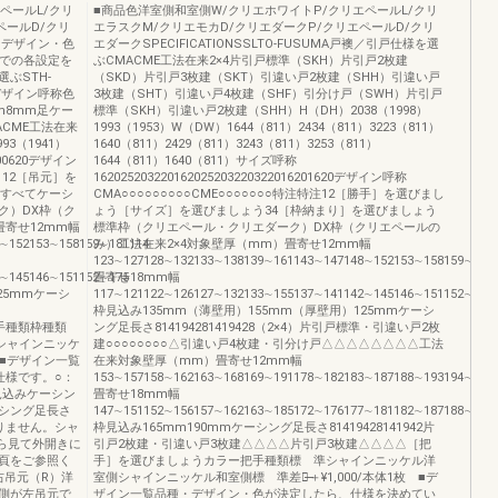
ペールL/クリ
■商品色洋室側和室側W/クリエホワイトP/クリエペールL/クリ
ペールD/クリ
エラスクM/クリエモカD/クリエダークP/クリエペールD/クリ
品種・デザイン・色
エダークSPECIFICATIONSSLTO-FUSUMA戸襖／引戸仕様を選
までの各設定を
ぶCMACME工法在来2×4片引戸標準（SKH）片引戸2枚建
ぶSTH-
（SKD）片引戸3枚建（SKT）引違い戸2枚建（SHH）引違い戸
2デザイン呼称色
3枚建（SHT）引違い戸4枚建（SHF）引分け戸（SWH）片引戸
m8mm足ケー
標準（SKH）引違い戸2枚建（SHH）H（DH）2038（1998）
CME工法在来
1993（1953）W（DW）1644（811）2434（811）3223（811）
93（1941）
1640（811）2429（811）3243（811）3253（811）
00620デザイン
1644（811）1640（811）サイズ呼称
う12［吊元］を
162025203220162025203220322016201620デザイン呼称
はすべてケーシ
CMA○○○○○○○○○CME○○○○○○○特注特注12［勝手］を選びまし
ク）DX枠（ク
ょう［サイズ］を選びましょう34［枠納まり］を選びましょう
畳寄せ12mm幅
標準枠（クリエペール・クリエダーク）DX枠（クリエペールの
∼152153∼158159∼181114
み）工法在来2×4対象壁厚（mm）畳寄せ12mm幅
123∼127128∼132133∼138139∼161143∼147148∼152153∼158159∼181
∼145146∼151152∼175̶
畳寄せ18mm幅
25mmケーシ
117∼121122∼126127∼132133∼155137∼141142∼145146∼151152∼175
枠見込み135mm（薄壁用）155mm（厚壁用）125mmケーシ
把手種類枠種類
ング足長さ814194281419428（2×4）片引戸標準・引違い戸2枚
シャインニッケ
建○○○○○○○○△引違い戸4枚建・引分け戸△△△△△△△△工法
000■デザイン一覧
在来対象壁厚（mm）畳寄せ12mm幅
仕様です。○：
153∼157158∼162163∼168169∼191178∼182183∼187188∼193194∼216
見込みケーシン
畳寄せ18mm幅
シング足長さ
147∼151152∼156157∼162163∼185172∼176177∼181182∼187188∼210
りません。シャ
枠見込み165mm190mmケーシング足長さ81419428141942片
ら見て外開きに
引戸2枚建・引違い戸3枚建△△△△片引戸3枚建△△△△［把
頁をご参照く
手］を選びましょうカラー把手種類標 準シャインニッケル洋
右吊元（R）洋
室側シャインニッケル和室側標 準差額̶̶＋¥1,000/本体1枚 ■デ
側が左吊元で
ザイン一覧品種・デザイン・色が決定したら、仕様を決めてい