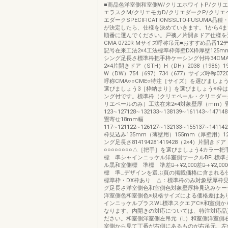
■商品色洋室側和室側W/クリエホワイトP/クリエ
エラスクM/クリエモカD/クリエダークP/クリエ
エダークSPECIFICATIONSSLTO-FUSUMA
が決定したら、仕様を決めていきます。1から4
順番に選んでください。戸襖／片開きドア仕様を選
CMA-0720R-Mサイズ呼称吊元■おすすめ品番1
記号在来工法2×4工法標準枠薄壁DX枠厚壁125m
シング足長さ標準枠把手枠ケーシング付枠34CMA
2×4片開きドア（STH）H（DH）2038（1986）19
W（DW）754（697）734（677）サイズ呼称072
呼称CMA○○CME○特注［サイズ］を選びましょ
選びましょう3［枠納まり］を選びましょう※枠
ング付です。標準枠（クリエペール・クリエダー
リエペールのみ）工法在来2×4対象壁厚（mm）
123∼127128∼132133∼138139∼161143∼147148
畳寄せ18mm幅
117∼121122∼126127∼132133∼155137∼141142
枠見込み135mm（薄壁用）155mm（厚壁用）1
ング足長さ814194281419428（2×4）片開きドア
○○○○○○○○△［把手］を選びましょう4カラー
標 準シャインニッケル洋室側サークルBFL標準
ル黒和室側標 準標 準差額̶＋¥2,000差額̶̶̶＋¥2,
標 準…デザインを選ぶ頁の掲載価格に含まれる
標準枠・DX枠あり △：標準枠のみ対象壁厚枠
グ足長さ洋室側色和室側色対象壁厚枠見込みケー
洋室側色和室側色※規格サイズによる価格差はあ
インニッケルプラスWL標準スクエアC※和室側か
なります。内開きの対応については、特注対応品
ださい。和室側洋室側左吊元（L）和室側洋室側
室側から見て丁番が右側にあるものが右吊元、左