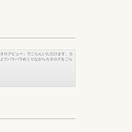
タログビュー」でごらんいただけます。カ
b上でパラパラめくりながらカタログをごら