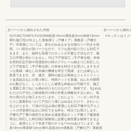
左ページから抽出された内容
右ページから抽出
SLFUNCTIONTO-FUSUMA段差14mm厚段差2mm床材12mm
※キッチンはイメ
厚FL施工性が向上した薄沓摺り（戸襖ドア）薄敷居（戸襖引
戸）洋室側については、床をのみ込ませる仕様のツバ付きを採
用。ツバ部分が別パーツなので、ラフな床の貼り方にも対応で
きます。また、縦枠も現場でのカットが不要な寸法なので、施
工の手間が掛かりません。10上下戸首加工（平戸車仕様）本体
出荷対応定尺材や現場造作の枠のプラレール納まりに対応した
上下戸首加工（平戸車仕様）の本体を特注でお受けしますモダ
ンな黒縁・縁なし白木縁の襖縁を特注で黒縁、または縁なしに
変更できます。共 通共 通枠の組立が簡単なジャストフィッ
ト金具組立ねじの受け材に、特殊ナットを装備。ねじれや隙間
の心配がなく、しっかりとした確実な枠組みが可能です。施工
も電動工具でねじを締め付けるだけなので、簡単です。9はめ込
むだけの戸当たり躯体取付け時の作業を簡略化するために、取
付け用の穴が加工されています。これにより、パッキン付戸当
たりに接着剤をつけて戸当たり溝にはめ込むだけで、きれいに
仕上がります。11扉の引込み側の変更にも対応戸襖片引戸ユニ
ットの洋室側引込みに対応できる枠を、特注でお受けします。
戸襖引戸丁番の保持力を高める連装埋込ナット戸襖ドア建築基
準法に対応した枠仕様計画換気に必要な換気量を確保できるよ
うに、沓摺りとドア本体下部のチリを11mmあけています。段
差14mm厚床材12mm厚FL段差2mm薄敷居（戸襖引戸）薄沓摺