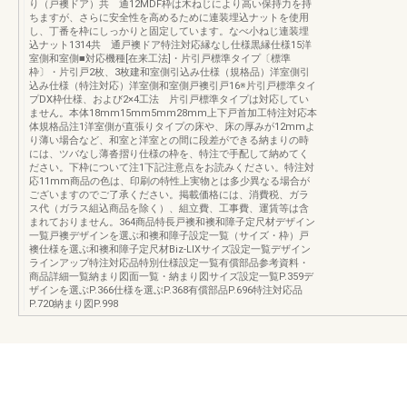
り（戸襖ドア）共 通12MDF枠は木ねじにより高い保持力を持
ちますが、さらに安全性を高めるために連装埋込ナットを使用
し、丁番を枠にしっかりと固定しています。なべ小ねじ連装埋
込ナット1314共 通戸襖ドア特注対応縁なし仕様黒縁仕様15洋
室側和室側■対応機種[在来工法]・片引戸標準タイプ〔標準
枠〕・片引戸2枚、3枚建和室側引込み仕様（規格品）洋室側引
込み仕様（特注対応）洋室側和室側戸襖引戸16※片引戸標準タイ
プDX枠仕様、および2×4工法 片引戸標準タイプは対応してい
ません。本体18mm15mm5mm28mm上下戸首加工特注対応本
体規格品注1洋室側が直張りタイプの床や、床の厚みが12mmよ
り薄い場合など、和室と洋室との間に段差ができる納まりの時
には、ツバなし薄沓摺り仕様の枠を、特注で手配して納めてく
ださい。下枠について注1下記注意点をお読みください。特注対
応11mm商品の色は、印刷の特性上実物とは多少異なる場合が
ございますのでご了承ください。掲載価格には、消費税、ガラ
ス代（ガラス組込商品を除く）、組立費、工事費、運賃等は含
まれておりません。364商品特長戸襖和襖和障子定尺材デザイン
一覧戸襖デザインを選ぶ和襖和障子設定一覧（サイズ・枠）戸
襖仕様を選ぶ和襖和障子定尺材Biz-LIXサイズ設定一覧デザイン
ラインアップ特注対応品特別仕様設定一覧有償部品参考資料・
商品詳細一覧納まり図面一覧・納まり図サイズ設定一覧P.359デ
ザインを選ぶP.366仕様を選ぶP.368有償部品P.696特注対応品
P.720納まり図P.998