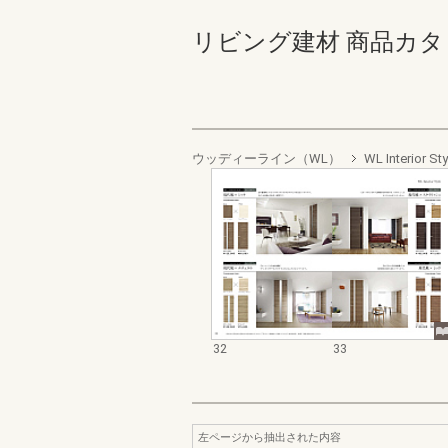
リビング建材 商品カタログ 
ウッディーライン（WL）
WL Interior
32
33
左ページから抽出された内容