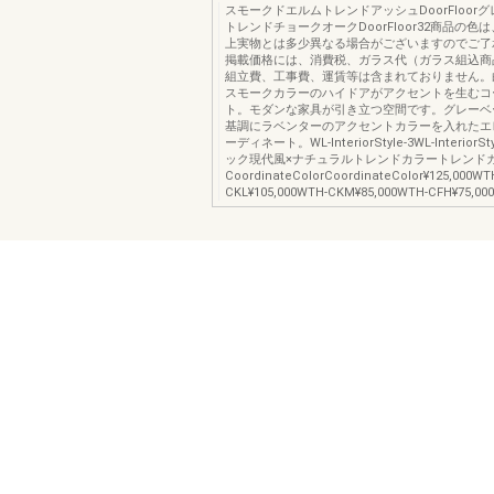
スモークドエルムトレンドアッシュDoorFloor
トレンドチョークオークDoorFloor32商品の色
上実物とは多少異なる場合がございますのでご了
掲載価格には、消費税、ガラス代（ガラス組込商
組立費、工事費、運賃等は含まれておりません。
スモークカラーのハイドアがアクセントを生むコ
ト。モダンな家具が引き立つ空間です。グレーベ
基調にラベンターのアクセントカラーを入れたエ
ーディネート。WL-InteriorStyle-3WL-InteriorS
ック現代風×ナチュラルトレンドカラートレンド
CoordinateColorCoordinateColor¥125,000WT
CKL¥105,000WTH-CKM¥85,000WTH-CFH¥75,00