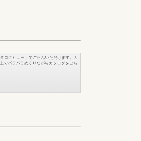
タログビュー」でごらんいただけます。カ
b上でパラパラめくりながらカタログをごら