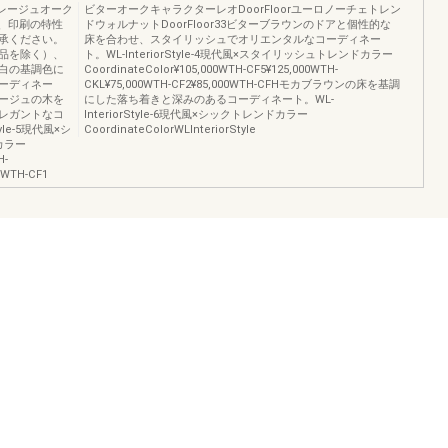
グレージュオーク
ビターオークキャラクターレオDoorFloorユーロノーチェトレン
は、印刷の特性
ドウォルナットDoorFloor33ビターブラウンのドアと個性的な
承ください。
床を合わせ、スタイリッシュでオリエンタルなコーディネー
品を除く）、
ト。WL-InteriorStyle-4現代風×スタイリッシュトレンドカラー
白の基調色に
CoordinateColor¥105,000WTH-CF5¥125,000WTH-
ーディネー
CKL¥75,000WTH-CF2¥85,000WTH-CFHモカブラウンの床を基調
ージュの木を
にした落ち着きと深みのあるコーディネート。WL-
レガントなコ
InteriorStyle-6現代風×シックトレンドカラー
tyle-5現代風×シ
CoordinateColorWLInteriorStyle
カラー
H-
0WTH-CF1