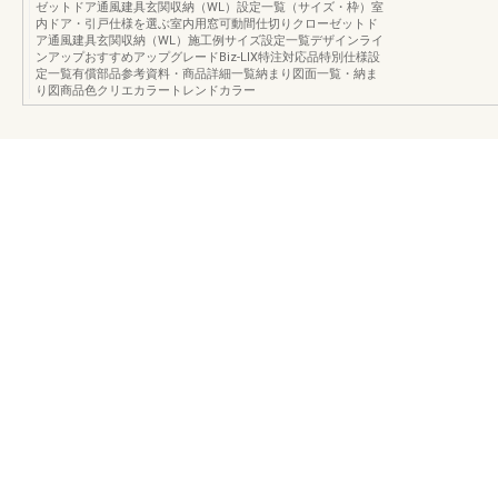
ゼットドア通風建具玄関収納（WL）設定一覧（サイズ・枠）室
内ドア・引戸仕様を選ぶ室内用窓可動間仕切りクローゼットド
ア通風建具玄関収納（WL）施工例サイズ設定一覧デザインライ
ンアップおすすめアップグレードBiz-LIX特注対応品特別仕様設
定一覧有償部品参考資料・商品詳細一覧納まり図面一覧・納ま
り図商品色クリエカラートレンドカラー