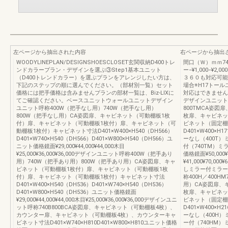
左ページから抽出された内容
右ページから抽出
WOODYLINEPLAN/DESIGNSHOESCLOSET玄関収納D400トレ
間口（Ｗ）ｍｍ740・
ンドカラープラン・デザインを選ぶ③Step1基本ユニット
ー−¥1,000−¥2
（D400トレンドカラー）を選ぶプランをアレンジしたい方は、
３６０も対応可能
下記のステップの順に選んでください。（部材別一覧）セット
場合※H17トー
価格には把手価格は含みませんプランの部材一覧は、Biz-LIXに
対応はできません
てご確認ください。ベースユニットウォールユニットデザイン
デザインユニット呼称
ユニット呼称400W（把手なし用）740W（把手なし用）
800TMCA姿
800W（把手なし用）CA姿図扉、キャビネット（可動棚板1枚
枚扉、キャビネッ
付）扉、キャビネット（可動棚板1枚付）扉、キャビネット（可
ビネット（固定棚
動棚板1枚付）キャビネット寸法D401×W400×H540（DH566）
D401×W400×H17
D401×W740×H540（DH566）D401×W800×H540（DH566）ユ
ーなし（400T）
ニット価格鏡面¥29,000¥44,000¥44,000木目
付（740TM）ミ
¥25,000¥36,000¥36,000デザインユニット呼称400W（把手あり
価格鏡面¥50,000¥70
用）740W（把手あり用）800W（把手あり用）CA姿図扉、キャ
¥41,000¥70,00
ビネット（可動棚板1枚付）扉、キャビネット（可動棚板1枚
しミラー付ミラー
付）扉、キャビネット（可動棚板1枚付）キャビネット寸法
称400H／400H
D401×W400×H540（DH536）D401×W740×H540（DH536）
用）CA姿図扉、
D401×W800×H540（DH536）ユニット価格鏡面
枚扉、キャビネッ
¥29,000¥44,000¥44,000木目¥25,000¥36,000¥36,000デザインユニ
ビネット（固定棚
ット呼称740B800BCA姿図扉、キャビネット（可動棚板4枚）、
D401×W400×H21
カウンター扉、キャビネット（可動棚板4枚）、カウンターキャ
ーなし（400H）
ビネット寸法D401×W740×H810D401×W800×H810ユニット価格
ー付（740HM）