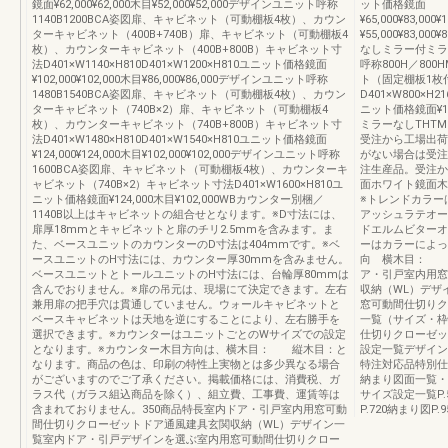
鏡面¥62,000¥62,000木目¥52,000¥52,000デザインユニット呼称
ット価格鏡面
1140B1200BCA姿図扉、キャビネット（可動棚板4枚）、カウン
¥65,000¥83,000¥
ターキャビネット（400B+740B）扉、キャビネット（可動棚板4
¥55,000¥83,000
枚）、カウンターキャビネット（400B+800B）キャビネット寸
なしミラー付ミラ
法D401×W1140×H810D401×W1200×H810ユニット価格鏡面
呼称800H／80
¥102,000¥102,000木目¥86,000¥86,000デザインユニット呼称
ト（固定棚板1枚
1480B1540BCA姿図扉、キャビネット（可動棚板4枚）、カウン
D401×W800×
ターキャビネット（740B×2）扉、キャビネット（可動棚板4
ニット価格鏡面¥103,
枚）、カウンターキャビネット（740B+800B）キャビネット寸
ミラーなしTHT
法D401×W1480×H810D401×W1540×H810ユニット価格鏡面
受注から工場出荷
¥124,000¥124,000木目¥102,000¥102,000デザインユニット呼称
がない場合は受注
1600BCA姿図扉、キャビネット（可動棚板4枚）、カウンターキ
注生産品。受注か
ャビネット（740B×2）キャビネット寸法D401×W1600×H810ユ
面ホワイト鏡面木
ニット価格鏡面¥124,000木目¥102,000WBカウンター別梱／
※トレンドカラー
1140B以上はキャビネットの組合せとなります。※D寸法には、
アッシュラテオー
扉厚18mmとキャビネットと扉のチリ2.5mmを含みます。ま
ドエルムビターオー
た、ベースユニットのカウンターのD寸法は404mmです。※ベ
ーはカラーによっ
ースユニットのH寸法には、カウンター厚30mmを含みません。
向 横木目： 縦
ベースユニットとトールユニットのH寸法には、台輪厚80mmは
ア・引戸室内用窓
含んでおりません。※扉の吊元は、現場にて決定できます。左右
収納（WL）デザ
兼用扉の把手穴は貫通していません。ウォールキャビネットと
窓可動間仕切りク
ベースキャビネットは天地を逆にすることにより、左右勝手を
一覧（サイズ・枠
選択できます。※カウンターはユニットごとのWサイズでの設定
仕切りクローゼッ
となります。※カウンター木目方向は、横木目： 縦木目：と
設定一覧デザインラ
なります。商品の色は、印刷の特性上実物とは多少異なる場合
特注対応品特別仕
がございますのでご了承ください。掲載価格には、消費税、ガ
納まり図面一覧・
ラス代（ガラス組込商品を除く）、組立費、工事費、運賃等は
サイズ設定一覧P.5
含まれておりません。350商品特長室内ドア・引戸室内用窓可動
P.720納まり図P.9
間仕切りクローゼットドア通風建具玄関収納（WL）デザイン一
覧室内ドア・引戸デザインを選ぶ室内用窓可動間仕切りクロー