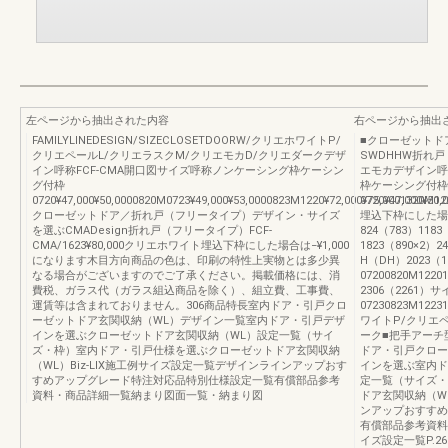
左ページから抽出された内容
右ページから抽出
FAMILYLINEDESIGN/SIZECLOSETDOORW/クリエホワイトP/
■クローゼットド
クリエペールL/クリエラスクM/クリエモカD/クリエダークデザ
SWDHHW折れ戸（
イン呼称FCF-CMA開口図サイズ呼称ノンケーシング枠ケーシン
エモカデザイン呼
グ付枠
枠ケーシング付枠
0720¥47,000¥50,0000820M0723¥49,000¥53,0000823M1220¥72,000¥75,0001320M12
0720¥47,000¥50
クローゼットドア／折れ戸（フリータイプ）デザイン・サイズ
埋込下枠にした場合
を選ぶCMADesign折れ戸（フリータイプ）FCF-
824（783）1183
CMA/1623¥80,000クリエホワイト埋込下枠にした場合は−¥1,000
1823（890×2）2
になります木目方向商品の色は、印刷の特性上実物とは多少異
H（DH）2023（
なる場合がございますのでご了承ください。掲載価格には、消
07200820M1220
費税、ガラス代（ガラス組込商品を除く）、組立費、工事費、
2306（2261）
運賃等は含まれておりません。306商品特長室内ドア・引戸クロ
07230823M122
ーゼットドア玄関収納（WL）デザイン一覧室内ドア・引戸デザ
ワイトP/クリエ
インを選ぶクローゼットドア玄関収納（WL）設定一覧（サイ
ーク■把手アーチ
ズ・枠）室内ドア・引戸仕様を選ぶクローゼットドア玄関収納
ドア・引戸クロー
（WL）Biz-LIX施工例サイズ設定一覧デザインラインアップおす
インを選ぶ室内ド
すめアップグレード特注対応品特別仕様設定一覧有償部品参考
定一覧（サイズ・
資料・商品詳細一覧納まり図面一覧・納まり図
ドア玄関収納（WL
ンアップおすすめ
有償部品参考資料
イズ設定一覧P.26