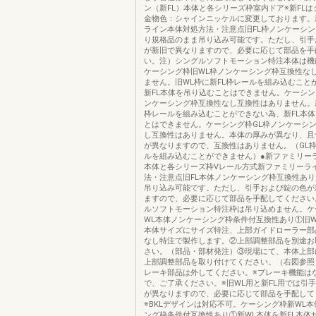
ン（新FL）本体と各シリーズ枠室内ドア※新FL
金物色：シャインニッケルに変更しております。
ライン本体対処方法・注意点旧FL枠ノンケーシ
り規格品のまま吊り込み可能です。ただし、引手
が新旧で異なりますので、必要に応じて部品を手
い。注）シングルソフトモーション特注本体は機
ケーシング枠旧WL枠ノンケーシング枠互換性な
ません。旧WL枠に新FL枠レールを組み込むこと
新FL本体を吊り込むことはできません。ケーシン
ンケーシング枠互換性なし互換性はありません。新
枠レールを組み込むことができない為、新FL本
とはできません。ケーシング枠GL枠ノンケーシ
し互換性はありません。本体の厚みが異なり、且
が異なりますので、互換性はありません。（GL枠
ルを組み込むことができません）●新ファミリーラ
本体と各シリーズ枠Vレール方式新ファミリーラ
法・注意点旧FL本体ノンケーシング枠互換性あ
吊り込み可能です。ただし、引手および錠の色が
ますので、必要に応じて部品を手配してください
ルソフトモーション特注枠は吊り込めません。ケ
WL本体ノンケーシング枠条件付互換性あり①旧W
本体サイズにサイズ特注、上部ガイドローラー部
なし特注で製作します。②上部調整部品を別途お
さい。（部品・部材発注）③現場にて、本体上部
上部調整部品を取り付けてください。（右図参照
レーキ部品は外してください。※ブレーキ機能は
で、ご了承ください。※旧WL用と新FL用では引
が異なりますので、必要に応じて部品を手配して
※BKLデザインは対応不可。ケーシング枠新WL
ング枠条件付互換性あり①新WL本体を新FL本体