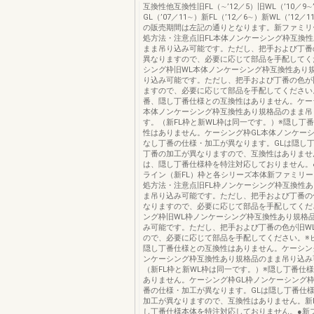
互換性他互換性旧FL（∼’12／5）旧WL（’10／9∼’
GL（’07／11∼）新FL（’12／6∼）新WL（’12／
の販売期間は左記の通りとなります。新ファミリ
処方法・注意点旧FL本体ノンケーシング枠互換
まま吊り込み可能です。ただし、把手および丁番
異なりますので、必要に応じて部品を手配してく
シング枠旧WL本体ノンケーシング枠互換性あり
り込み可能です。ただし、把手および丁番の色が
ますので、必要に応じて部品を手配してください
番、隠し丁番仕様との互換性はありません。ケー
本体ノンケーシング枠互換性あり規格品のまま吊
す。（新FL枠と新WL枠は同一です。）※隠し丁
性はありません。ケーシング枠GL本体ノンケー
なし丁番の仕様・加工が異なります。GLは隠し
丁番の加工が異なりますので、互換性はありませ
は、隠し丁番仕様枠を特注対応しておりません。
ライン（新FL）枠と各シリーズ本体新ファミリ
処方法・注意点旧FL枠ノンケーシング枠互換性
ま吊り込み可能です。ただし、把手および丁番の
なりますので、必要に応じて部品を手配してくだ
ング枠旧WL枠ノンケーシング枠互換性あり規格
み可能です。ただし、把手および丁番の色が旧W
ので、必要に応じて部品を手配してください。※
隠し丁番仕様との互換性はありません。ケーシン
ンケーシング枠互換性あり規格品のまま吊り込み
（新FL枠と新WL枠は同一です。）※隠し丁番仕
ありません。ケーシング枠GL枠ノンケーシング
番の仕様・加工が異なります。GLは隠し丁番仕
加工が異なりますので、互換性はありません。新
し丁番仕様本体を特注対応しておりません。●新