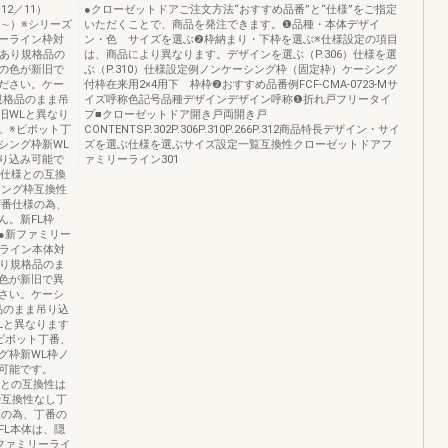
12／11）
●クローゼットドアご注文方法“おすすめ品番”と“仕様”をご指定
11∼）※シリーズ
いただくことで、商品を発注できます。❶品種・本体デザイ
ーライン枠対
ン・色 サイズを選ぶ❷枠納まり・下枠を選ぶ※仕様設定の項目
性あり規格品の
は、商品により異なります。デザインを選ぶ（P.306）仕様を選
の色が新旧で
ぶ（P.310）仕様設定例ノンケーシング枠（固定枠）ケーシング
ださい。ケー
付枠在来用2×4用下 枠枠❷おすすめ品番例FCF-CMA-0723-Mサ
規格品のまま吊
イズ呼称色記号品種デザインデザイン呼称❶折れ戸フリータイ
旧WLと異なり
プ■クローゼットドア開き戸両開き戸
。※ピボット丁
CONTENTSP.302P.306P.310P.266P.312商品特長デザイン・サイ
シング枠新WL
ズを選ぶ仕様を選ぶサイズ設定一覧互換性クローゼットドアフ
り込み可能で
ァミリーライン301
番仕様との互換
シング枠互換性
丁番仕様の為、
ん。新FL枠
●新ファミリー
ーライン本体対
あり規格品のま
色が新旧で異
さい。ケーシ
品のまま吊り込
Lと異なります
ピボット丁番、
グ枠新WL枠ノ
可能です。
様との互換性は
枠互換性なし丁
様の為、丁番の
FL本体は、隠
ファミリーライ