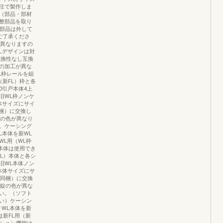
注で製作しま
（部品・部材
整部品を取り
キ部品は外して
ご了承くださ
で異なりますの
Lデザインは対
互換性なし互換
の加工が異な
L枠レールを組
新FL）枠と各
160引戸本体4上
旧WL枠ノンケ
体サイズにサイ
梱）に交換し
錠の色が異なり
。ケーシング
L本体を新WL
L用（WL枠
本体は使用でき
L）本体と各シ
旧WL本体ノン
本体サイズにサ
に同梱）に交換
び錠の色が異な
い。（ソフト
い）ケーシン
WL本体を新
は新FL用（新