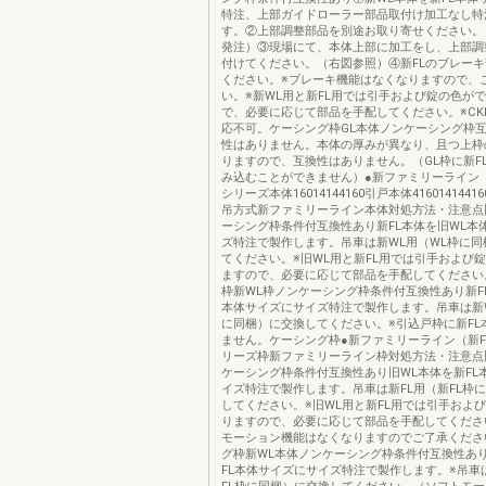
特注、上部ガイドローラー部品取付け加工なし特
す。②上部調整部品を別途お取り寄せください。
発注）③現場にて、本体上部に加工をし、上部調
付けてください。（右図参照）④新FLのブレー
ください。※ブレーキ機能はなくなりますので、
い。※新WL用と新FL用では引手および錠の色が
で、必要に応じて部品を手配してください。※CK
応不可。ケーシング枠GL本体ノンケーシング枠
性はありません。本体の厚みが異なり、且つ上枠
りますので、互換性はありません。（GL枠に新F
み込むことができません）●新ファミリーライン（
シリーズ本体16014144160引戸本体416014144
吊方式新ファミリーライン本体対処方法・注意点
ーシング枠条件付互換性あり新FL本体を旧WL本
ズ特注で製作します。吊車は新WL用（WL枠に同
てください。※旧WL用と新FL用では引手および
ますので、必要に応じて部品を手配してください
枠新WL枠ノンケーシング枠条件付互換性あり新F
本体サイズにサイズ特注で製作します。吊車は新W
に同梱）に交換してください。※引込戸枠に新FL
ません。ケーシング枠●新ファミリーライン（新F
リーズ枠新ファミリーライン枠対処方法・注意点
ケーシング枠条件付互換性あり旧WL本体を新FL
イズ特注で製作します。吊車は新FL用（新FL枠
してください。※旧WL用と新FL用では引手およ
りますので、必要に応じて部品を手配してくださ
モーション機能はなくなりますのでご了承くださ
グ枠新WL本体ノンケーシング枠条件付互換性あり
FL本体サイズにサイズ特注で製作します。※吊車