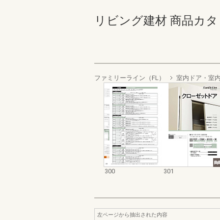
リビング建材 商品カタログ 3
ファミリーライン（FL）
室内ドア・室
300
301
左ページから抽出された内容