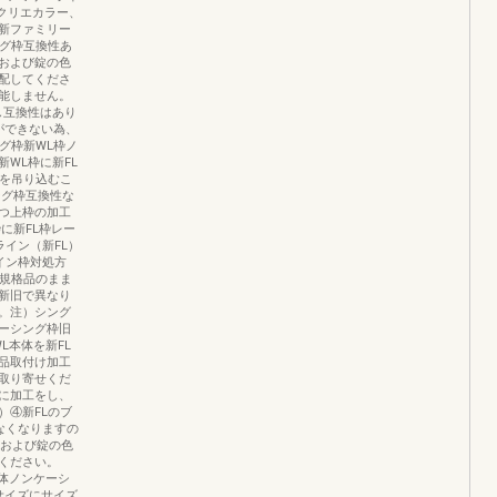
はクリエカラー、
新ファミリー
ング枠互換性あ
および錠の色
配してくださ
能しません。
し互換性はあり
ができない為、
グ枠新WL枠ノ
WL枠に新FL
体を吊り込むこ
ング枠互換性な
つ上枠の加工
に新FL枠レー
イン（新FL）
イン枠対処方
り規格品のまま
新旧で異なり
。注）シング
ーシング枠旧
L本体を新FL
品取付け加工
取り寄せくだ
に加工をし、
）④新FLのブ
なくなりますの
手および錠の色
ください。
本体ノンケーシ
サイズにサイズ