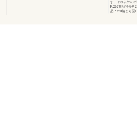
す。それ以外のガ
P.266商品特長P
品P.720納まり図P.