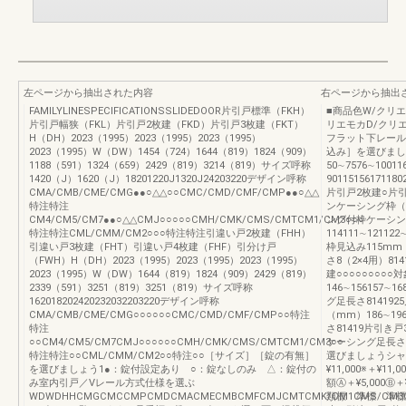
左ページから抽出された内容
右ページから抽出
FAMILYLINESPECIFICATIONSSLIDEDOOR片引戸標準（FKH）
■商品色W/クリ
片引戸幅狭（FKL）片引戸2枚建（FKD）片引戸3枚建（FKT）
リエモカD/クリ
H（DH）2023（1995）2023（1995）2023（1995）
フラット下レール
2023（1995）W（DW）1454（724）1644（819）1824（909）
込み］を選びまし
1188（591）1324（659）2429（819）3214（819）サイズ呼称
50∼7576∼1001
1420（J）1620（J）18201220J1320J24203220デザイン呼称
9011515617
CMA/CMB/CME/CMG●●○△△○○CMC/CMD/CMF/CMP●●○△△
片引戸2枚建○片引
特注特注
ンケーシング枠（
CM4/CM5/CM7●●○△△CMJ○○○○○CMH/CMK/CMS/CMTCM1/CM3○○○
ング付枠ケーシン
特注特注CML/CMM/CM2○○○特注特注引違い戸2枚建（FHH）
114111∼121122
引違い戸3枚建（FHT）引違い戸4枚建（FHF）引分け戸
枠見込み115m
（FWH）H（DH）2023（1995）2023（1995）2023（1995）
さ8（2×4用）81
2023（1995）W（DW）1644（819）1824（909）2429（819）
建○○○○○○○○
2339（591）3251（819）3251（819）サイズ呼称
146∼156157∼
162018202420232032203220デザイン呼称
グ足長さ81419
CMA/CMB/CME/CMG○○○○○○CMC/CMD/CMF/CMP○○特注
（mm）186∼19
特注
さ81419片引き
○○CM4/CM5/CM7CMJ○○○○○○CMH/CMK/CMS/CMTCM1/CM3○○
ケーシング足長さ
特注特注○○CML/CMM/CM2○○特注○○［サイズ］［錠の有無］
選びましょうシャ
を選びましょう1●：錠付設定あり ○：錠なしのみ △：錠付の
¥11,000※＋¥11
み室内引戸／Vレール方式仕様を選ぶ
額Ⓐ＋¥5,000
WDWDHHCMGCMCCMPCMDCMACMECMBCMFCMJCMTCMK/CM1CMS/CM3
類標 準標 準標