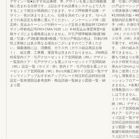
デザイン一覧■おすすめ品番標 準…デザインを選ぶ頁の掲載価
建・引違い戸2枚
格に含まれる仕様です。上記おすすめ品番をシステム上で入力
け戸はケーシング
することで発注が簡易的にできます。サイズ呼称勝手品種・デ
り用床後張り用̶̶̶
ザイン・色が決まりましたら、仕様を決めていきます。1から5
¥3,000表示錠＋¥8
までの各設定を順番に選んでください。ノンケーシング枠（固
差額内訳左勝手右
定枠）見込みケーシング付枠ケーシング足長さ敷居錠枠12345デ
手（HR）片側引
ザイン呼称色記号FKH-CMA-1620（J）R-M見込み薄壁厚壁※規
右勝手…ガラスの
格サイズによる価格差はありません。片引戸標準幅狭2枚建3枚
（HL）クロス引
建／引違い戸2枚建3枚建4枚建／引分け戸商品の色は、印刷の特
ス引手（HR）片
性上実物とは多少異なる場合がございますのでご了承くださ
不要です。4方枠
い。掲載価格には、消費税、ガラス代（ガラス組込商品を除
す。（枠の組み方
く）、組立費、工事費、運賃等は含まれておりません。296商品
用できません。）
特長室内ドア・引戸クローゼットドア玄関収納（WL）デザイン
勝ちで納まりが異
一覧室内ドア・引戸デザインを選ぶクローゼットドア玄関収納
のタテ枠実寸法は
（WL）設定一覧（サイズ・枠）室内ドア・引戸仕様を選ぶクロ
厚みが12mmよ
ーゼットドア玄関収納（WL）Biz-LIX施工例サイズ設定一覧デザ
居をご使用くださ
インラインアップおすすめアップグレード特注対応品特別仕様
バなし薄敷居をご
設定一覧有償部品参考資料・商品詳細一覧納まり図面一覧・納
ッションフロアー
まり図
きません。※各敷
付薄敷居のツバ部
しはできません。
ミリーライン商品
納（WL）デザイ
ットドア玄関収納
内ドア・引戸クロー
イズ設定一覧デザ
注対応品特別仕様
まり図面一覧・納
枚建印刷焼付熱処
ス上記ガラスには