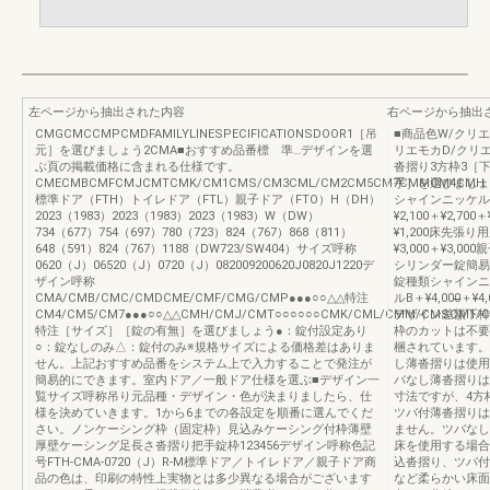
左ページから抽出された内容
右ページから抽出
CMGCMCCMPCMDFAMILYLINESPECIFICATIONSDOOR1［吊
■商品色W/クリ
元］を選びましょう2CMA■おすすめ品番標 準…デザインを選
リエモカD/クリ
ぶ頁の掲載価格に含まれる仕様です。
沓摺り3方枠3［
CMECMBCMFCMJCMTCMK/CM1CMS/CM3CML/CM2CM5CM7CMMCM4CMH
手］を選びましょ
標準ドア（FTH）トイレドア（FTL）親子ドア（FTO）H（DH）
シャインニッケル差額
2023（1983）2023（1983）2023（1983）W（DW）
¥2,100＋¥2,700
734（677）754（697）780（723）824（767）868（811）
¥1,200床先張り
648（591）824（767）1188（DW723/SW404）サイズ呼称
¥3,000＋¥3,00
0620（J）06520（J）0720（J）082009200620J0820J1220デ
シリンダー錠簡易
ザイン呼称
錠種類シャインニ
CMA/CMB/CMC/CMDCME/CMF/CMG/CMP●●●○○△△特注
ルB＋¥4,000̶
CM4/CM5/CM7●●●○○△△CMH/CMJ/CMT○○○○○○CMK/CML/CMM/CMSCM1/C
デザイン差額下枠
特注［サイズ］［錠の有無］を選びましょう●：錠付設定あり
枠のカットは不要
○：錠なしのみ△：錠付のみ※規格サイズによる価格差はありま
梱されています。
せん。上記おすすめ品番をシステム上で入力することで発注が
し薄沓摺りは使用
簡易的にできます。室内ドア／一般ドア仕様を選ぶ■デザイン一
バなし薄沓摺りは
覧サイズ呼称吊り元品種・デザイン・色が決まりましたら、仕
寸法ですが、4方
様を決めていきます。1から6までの各設定を順番に選んでくだ
ツバ付薄沓摺りは
さい。ノンケーシング枠（固定枠）見込みケーシング付枠薄壁
ません。ツバなし
厚壁ケーシング足長さ沓摺り把手錠枠123456デザイン呼称色記
床を使用する場合
号FTH-CMA-0720（J）R-M標準ドア／トイレドア／親子ドア商
込沓摺り、ツバ付
品の色は、印刷の特性上実物とは多少異なる場合がございます
など柔らかい床面