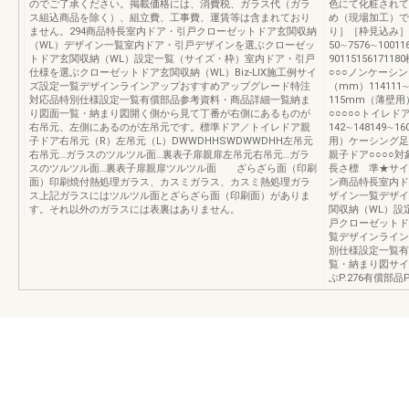
のでご了承ください。掲載価格には、消費税、ガラス代（ガラ
色にて化粧されて
ス組込商品を除く）、組立費、工事費、運賃等は含まれており
め（現場加工）で
ません。294商品特長室内ドア・引戸クローゼットドア玄関収納
り］［枠見込み］
（WL）デザイン一覧室内ドア・引戸デザインを選ぶクローゼッ
50∼7576∼1001
トドア玄関収納（WL）設定一覧（サイズ・枠）室内ドア・引戸
9011515617
仕様を選ぶクローゼットドア玄関収納（WL）Biz-LIX施工例サイ
○○○ノンケーシ
ズ設定一覧デザインラインアップおすすめアップグレード特注
（mm）114111∼1
対応品特別仕様設定一覧有償部品参考資料・商品詳細一覧納ま
115mm（薄壁用
り図面一覧・納まり図開く側から見て丁番が右側にあるものが
○○○○○トイレド
右吊元、左側にあるのが左吊元です。標準ドア／トイレドア親
142∼148149∼
子ドア右吊元（R）左吊元（L）DWWDHHSWDWWDHH左吊元
用）ケーシング足長
右吊元…ガラスのツルツル面…裏表子扉親扉左吊元右吊元…ガラ
親子ドア○○○○
スのツルツル面…裏表子扉親扉ツルツル面 ざらざら面（印刷
長さ標 準★サイズ
面）印刷焼付熱処理ガラス、カスミガラス、カスミ熱処理ガラ
ン商品特長室内ド
ス上記ガラスにはツルツル面とざらざら面（印刷面）がありま
ザイン一覧デザイ
す。それ以外のガラスには表裏はありません。
関収納（WL）設
戸クローゼットドア
覧デザインライン
別仕様設定一覧有
覧・納まり図サイズ
ぶP.276有償部品P