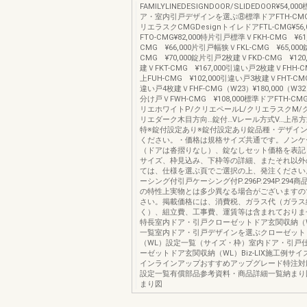
FAMILYLINEDESIGNDOOR/SLIDEDOOR¥54,
ア・室内引戸デザインを選ぶ⑧標準ドアFTH-CMG¥5
リエラスクCMGDesignトイレドアFTL-CMG¥56
FTO-CMG¥82,000特片引戸標準ＶFKH-CMG ¥61,
CMG ¥66,000片引戸幅狭ＶFKL-CMG ¥65,000
CMG ¥70,000錠片引戸2枚建ＶFKD-CMG ¥120
建ＶFKT-CMG ¥167,000引違い戸2枚建ＶFHH-CM
上FUH-CMG ¥102,000引違い戸3枚建ＶFHT-CMG
違い戸4枚建ＶFHF-CMG（W23）¥180,000（W32）
分け戸ＶFWH-CMG ¥108,000標準ドアFTH-CMG¥
リエホワイトP/クリエペールL/クリエラスクM/
リエダーク木目方向…錠付…Vレール方式V…上吊
特※錠付設定あり※錠付設定あり錠品種・デザイ
ください。・価格は規格サイズ共通です。ノンケ
（ドアは沓摺りなし）、錠なしセット価格を表記
サイズ、枠見込み、下枠等の詳細、またそれ以外
ては、仕様を選ぶ頁でご選択の上、発注ください
ーシング付引戸ケーシング付P.296P.294P.294
の特性上実物とは多少異なる場合がございますの
さい。掲載価格には、消費税、ガラス代（ガラス
く）、組立費、工事費、運賃等は含まれておりませ
特長室内ドア・引戸クローゼットドア玄関収納（
一覧室内ドア・引戸デザインを選ぶクローゼット
（WL）設定一覧（サイズ・枠）室内ドア・引戸
ーゼットドア玄関収納（WL）Biz-LIX施工例サ
インラインアップおすすめアップグレード特注対
設定一覧有償部品参考資料・商品詳細一覧納まり
まり図