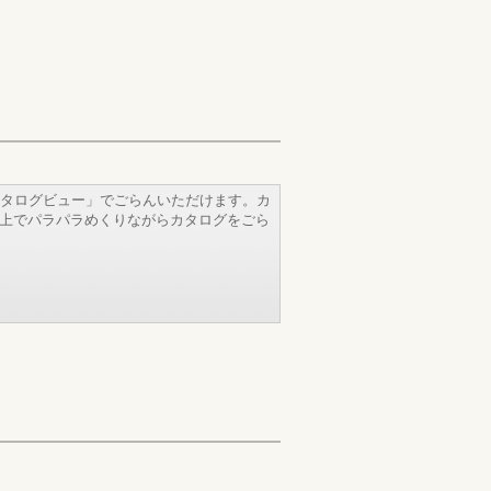
タログビュー」でごらんいただけます。カ
b上でパラパラめくりながらカタログをごら