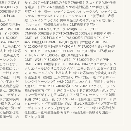
000標準ドア室内ド
サイズ設定一覧P.266商品特長P.270仕様を選ぶ・ドアP.294仕様
4,000L/ク
を選ぶ・引戸P.296有償部品P.696特注対応品P.720納まり図
,000錠親子ドア
P.974■引手 引手（シャインニッケル）サークルA（シャインニ
000上FUK-
ッケル）サークルB（シャインニッケル）■ドア把手■錠 表示
錠上FUL-
錠（シャインニッケル）掲載商品以外のオプションも取り揃え
,000片引戸3枚
ております（有償部品頁参照）CMF標準ドアFTH-
G ¥97,000
CMF¥54,000D/クリエダークDesignトイレドアFTL-
 ¥148,000引
CMF¥56,000錠親子ドアFTO-CMF¥82,000特片引戸標準ＶFKH-
¥182,000引
CMF ¥61,000上FUK-CMF ¥66,000片引戸幅狭ＶFKL-CMF
54,000W/ク
¥65,000錠上FUL-CMF ¥70,000錠片引戸2枚建ＶFKD-CMF
クリエモカD/ク
¥120,000特片引戸3枚建ＶFKT-CMF ¥167,000特引違い戸2枚建
方式上…特注対応
ＶFHH-CMF ¥97,000上FUH-CMF ¥102,000引違い戸3枚建Ｖ
ン・色を選んで
FHT-CMF ¥148,000特引違い戸4枚建ＶFHF-
ーシング枠
CMF（W23）¥180,000特（W32）¥182,000引分け戸ＶFWH-
しています。
CMF ¥108,000標準ドアFTH-CMF¥54,000W/クリエホワイトP/
の仕様につい
クリエペールL/クリエラスクM/クリエモカD/クリエダーク木目
。一般ドアケ
方向…Vレール方式V…上吊方式上…特注対応特※錠付設定あり※錠
商品の色は、印刷
付設定あり…錠付錠…上吊方式除くH2400対応一般ドア引戸ケー
でご了承くだ
シング付ケーシング付※H2400対応については、詳細をご参照く
組込商品を除
ださい。P.294P.296H2400対応P.699P.720291ファミリーライン
ん。290商品
商品特長室内ドア・引戸クローゼットドア玄関収納（WL）デザ
WL）デザイン
イン一覧デザインを選ぶ室内ドア・引戸クローゼットドア玄関
ドア玄関収納
収納（WL）設定一覧（サイズ・枠）仕様を選ぶ室内ドア・引戸
仕様を選ぶクロ
クローゼットドア玄関収納（WL）Biz-LIX施工例サイズ設定一覧
イズ設定一覧デザ
デザインラインアップおすすめアップグレード特注対応品特別
応品特別仕様
仕様設定一覧有償部品参考資料・商品詳細一覧納まり図面一
図面一覧・納
覧・納まり図