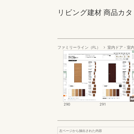
リビング建材 商品カタログ 2
ファミリーライン（FL）
室内ドア・室
290
291
左ページから抽出された内容