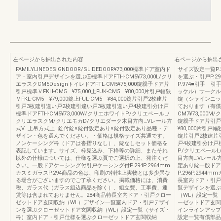
左ページから抽出された内容
右ページから抽出
FAMILYLINEDESIGNDOOR/SLIDEDOOR¥73,000標準ドア室内ド
サイズ設定一覧P.2
ア・室内引戸デザインを選ぶ⑤標準ドアFTH-CM5¥73,000L/クリ
を選ぶ・引戸P.29
エラスクCM5DesignトイレドアFTL-CM5¥75,000錠親子ドア片
P.974■引手
引戸標準ＶFKH-CM5 ¥75,000上FUK-CM5 ¥80,000片引戸幅狭
ッケル）サークル
ＶFKL-CM5 ¥79,000錠上FUL-CM5 ¥84,000錠片引戸2枚建片
錠（シャインニッ
引戸3枚建引違い戸2枚建引違い戸3枚建引違い戸4枚建引分け戸
ております（有償
標準ドアFTH-CM5¥73,000W/クリエホワイトP/クリエペールL/
CM7¥73,000M
クリエラスクM/クリエモカD/クリエダーク木目方向…Vレール方
錠親子ドア片引戸標準
式V…上吊方式上…錠付錠※錠付設定あり※錠付設定あり品種・デ
¥80,000片引戸幅狭
ザイン・色を選んでください。・価格は規格サイズ共通です。
錠片引戸2枚建片
ノンケーシング枠（ドアは沓摺りなし）、錠なしセット価格を
戸4枚建引分け戸標準
表記しています。サイズ、枠見込み、下枠等の詳細、またそれ
P/クリエペール
以外の仕様については、仕様を選ぶ頁でご選択の上、発注くだ
目方向…Vレール
さい。一般ドアケーシング付引戸ケーシング付P.294P.2964mm
定あり錠一般ドア
カスミガラスP.294商品の色は、印刷の特性上実物とは多少異な
P.296P.294
る場合がございますのでご了承ください。掲載価格には、消費
長室内ドア・引戸
税、ガラス代（ガラス組込商品を除く）、組立費、工事費、運
覧デザインを選ぶ
賃等は含まれておりません。284商品特長室内ドア・引戸クロー
（WL）設定一覧
ゼットドア玄関収納（WL）デザイン一覧室内ドア・引戸デザイ
ーゼットドア玄関収
ンを選ぶクローゼットドア玄関収納（WL）設定一覧（サイズ・
インラインアップ
枠）室内ドア・引戸仕様を選ぶクローゼットドア玄関収納
設定一覧有償部品