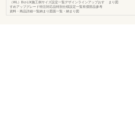
（WL）Biz-LIX施工例サイズ設定一覧デザインラインアップおす
まり図
すめアップグレード特注対応品特別仕様設定一覧有償部品参考
資料・商品詳細一覧納まり図面一覧・納まり図