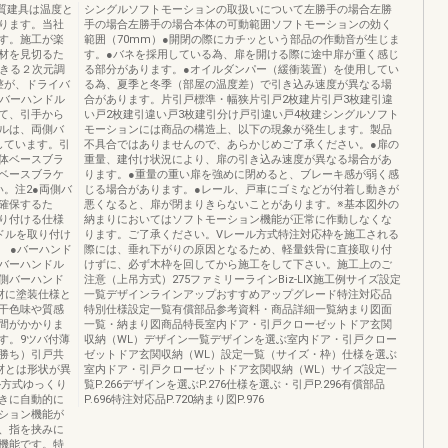
R※木質建具は温度と
シングルソフトモーションの取扱いについて左勝手の場合左勝
ります。当社
手の場合左勝手の場合本体の可動範囲ソフトモーションの効く
す。施工が楽
範囲（70mm）●開閉の際にカチッという部品の作動音が生じま
材を見切るた
す。●バネを採用している為、扉を開ける際に途中扉が重く感じ
できる２次元調
る部分があります。●オイルダンパー（緩衝装置）を使用してい
整が、ドライバ
る為、夏季と冬季（部屋の温度差）で引き込み速度が異なる場
通バーハンドル
合があります。片引戸標準・幅狭片引戸2枚建片引戸3枚建引違
て、引手から
い戸2枚建引違い戸3枚建引分け戸引違い戸4枚建シングルソフト
ルは、両側バ
モーションには商品の構造上、以下の現象が発生します。製品
しています。引
不具合ではありませんので、あらかじめご了承ください。●扉の
体ベースブラ
重量、建付け状況により、扉の引き込み速度が異なる場合があ
ベースブラケ
ります。●重量の重い扉を強めに閉めると、ブレーキ感が弱く感
。注2●両側バ
じる場合があります。●レール、戸車にゴミなどが付着し動きが
確保するた
悪くなると、扉が閉まりきらないことがあります。※基本図外の
り付ける仕様
納まりにおいてはソフトモーション機能が正常に作動しなくな
ドルを取り付け
ります。ご了承ください。Vレール方式特注対応枠を施工される
 ●バーハンド
際には、垂れ下がりの原因となるため、軽量鉄骨に直接取り付
バーハンドル
けずに、必ず木枠を回してから施工をして下さい。施工上のご
側バーハンド
注意（上吊方式）275ファミリーラインBiz-LIX施工例サイズ設定
材に塗装仕様と
一覧デザインラインアップおすすめアップグレード特注対応品
干色味や質感
特別仕様設定一覧有償部品参考資料・商品詳細一覧納まり図面
間がかかりま
一覧・納まり図商品特長室内ドア・引戸クローゼットドア玄関
す。9ツバ付薄
収納（WL）デザイン一覧デザインを選ぶ室内ドア・引戸クロー
縦勝ち）引戸共
ゼットドア玄関収納（WL）設定一覧（サイズ・枠）仕様を選ぶ
材とは形状が異
室内ドア・引戸クローゼットドア玄関収納（WL）サイズ設定一
ル方式ゆっくり
覧P.266デザインを選ぶP.276仕様を選ぶ・引戸P.296有償部品
きに自動的に
P.696特注対応品P.720納まり図P.976
ション機能が
、指を挟みに
機能です。特