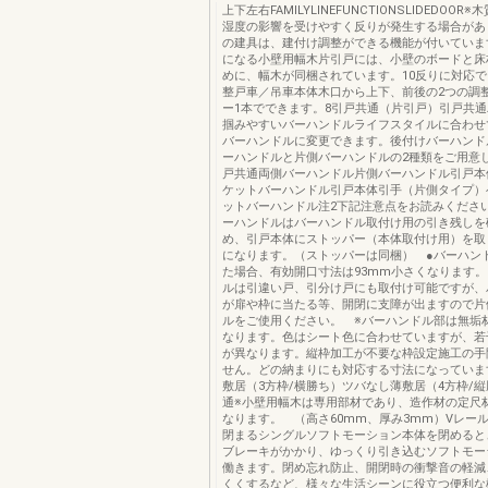
上下左右FAMILYLINEFUNCTIONSLIDEDOO
湿度の影響を受けやすく反りが発生する場合があ
の建具は、建付け調整ができる機能が付いていま
になる小壁用幅木片引戸には、小壁のボードと床
めに、幅木が同梱されています。10反りに対応
整戸車／吊車本体木口から上下、前後の2つの調
ー1本でできます。8引戸共通（片引戸）引戸共
掴みやすいバーハンドルライフスタイルに合わせ
バーハンドルに変更できます。後付けバーハンド
ーハンドルと片側バーハンドルの2種類をご用意
戸共通両側バーハンドル片側バーハンドル引戸本
ケットバーハンドル引戸本体引手（片側タイプ）
ットバーハンドル注2下記注意点をお読みください
ーハンドルはバーハンドル取付け用の引き残しを
め、引戸本体にストッパー（本体取付け用）を取
になります。（ストッパーは同梱） ●バーハン
た場合、有効開口寸法は93mm小さくなります。
ルは引違い戸、引分け戸にも取付け可能ですが、
が扉や枠に当たる等、開閉に支障が出ますので片
ルをご使用ください。 ※バーハンドル部は無垢
なります。色はシート色に合わせていますが、若
が異なります。縦枠加工が不要な枠設定施工の手
せん。どの納まりにも対応する寸法になっていま
敷居（3方枠/横勝ち）ツバなし薄敷居（4方枠/
通※小壁用幅木は専用部材であり、造作材の定尺
なります。 （高さ60mm、厚み3mm）Vレー
閉まるシングルソフトモーション本体を閉めると
ブレーキがかかり、ゆっくり引き込むソフトモー
働きます。閉め忘れ防止、開閉時の衝撃音の軽減
くくするなど、様々な生活シーンに役立つ便利な