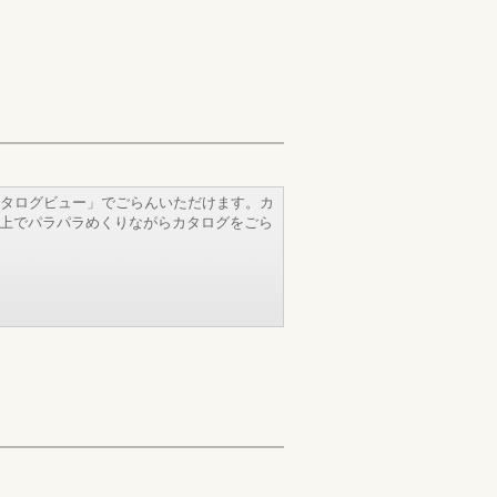
タログビュー」でごらんいただけます。カ
b上でパラパラめくりながらカタログをごら