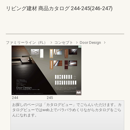
リビング建材 商品カタログ 244-245(246-247)
ファミリーライン（FL）
コンセプト
Door Design
244
245
お探しのページは「カタログビュー」でごらんいただけます。カ
タログビューではweb上でパラパラめくりながらカタログをごら
んになれます。