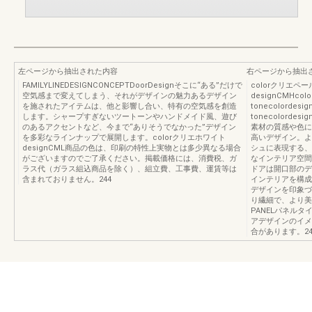
左ページから抽出された内容
右ページから抽出
FAMILYLINEDESIGNCONCEPTDoorDesignそこに“ある”だけで
colorクリエペー
空気感まで変えてしまう、それがデザインの魅力あるデザイン
designCMHco
を施されたアイテムは、他と影響し合い、特有の空気感を創造
tonecolordes
します。シャープすぎないツートーンやハンドメイド風、遊び
tonecolorde
のあるアクセントなど、今まで“ありそうでなかった”デザイン
素材の質感や色に
を多彩なラインナップで展開します。colorクリエホワイト
高いデザイン。よ
designCML商品の色は、印刷の特性上実物とは多少異なる場合
シュに表現する、
がございますのでご了承ください。掲載価格には、消費税、ガ
なインテリア空間
ラス代（ガラス組込商品を除く）、組立費、工事費、運賃等は
ドアは開口部のデ
含まれておりません。244
インテリアを構成
デザインを印象づ
り繊細で、より美
PANELパネルタ
アデザインのイメ
合があります。2