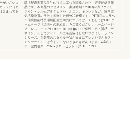
合がございま
環境配慮型商品設計の視点に基づき開発された、環境配慮型商
ガラス代（ガ
品です。本商品のアセスメント実施時期：2010年3月ファミリー
は含まれてお
ライン・ホルムアルデヒドやトルエン、キシレンなど、室内空
気汚染物質の放散を抑制した低VOC仕様です。PF商品エコラベ
ル環境性能特長環境配慮型商品については、くわしくはLIXILホ
ームページ『環境への取組み』をご覧ください。ホームページ
アドレス http://tostem.lixil.co.jp/eco/個性・色・質感・デ
ザイン、そしてディテールにも妥協はしないファミリーライン
シリーズ。自分流のスタイルを我がままにアレンジできるファ
ミリーラインには今までにないときめきがあります。●室内ド
ア・室内引戸…P.269●クローゼットドア…P.301241