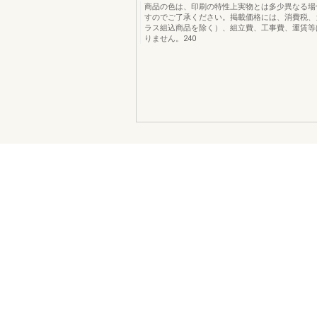
商品の色は、印刷の特性上実物とは多少異なる場
すのでご了承ください。掲載価格には、消費税、
ラス組込商品を除く）、組立費、工事費、運賃等
りません。240