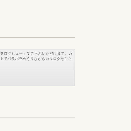
タログビュー」でごらんいただけます。カ
b上でパラパラめくりながらカタログをごら