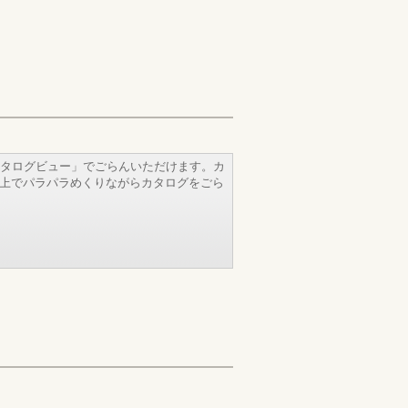
タログビュー」でごらんいただけます。カ
b上でパラパラめくりながらカタログをごら