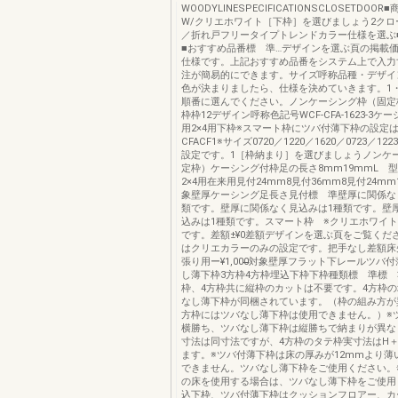
WOODYLINESPECIFICATIONSCLOSETDOO
W/クリエホワイト［下枠］を選びましょう2クロ
／折れ戸フリータイプトレンドカラー仕様を選ぶ
■おすすめ品番標 準…デザインを選ぶ頁の掲載
仕様です。上記おすすめ品番をシステム上で入力
注が簡易的にできます。サイズ呼称品種・デザイ
色が決まりましたら、仕様を決めていきます。1
順番に選んでください。ノンケーシング枠（固定
枠枠12デザイン呼称色記号WCF-CFA-1623-3
用2×4用下枠※スマート枠にツバ付薄下枠の設定
CFACF1※サイズ0720／1220／1620／0723／12
設定です。1［枠納まり］を選びましょうノンケ
定枠）ケーシング付枠足の長さ8mm19mmL 
2×4用在来用見付24mm8見付36mm8見付24m
象壁厚ケーシング足長さ見付標 準壁厚に関係な
類です。壁厚に関係なく見込みは1種類です。壁
込みは1種類です。スマート枠 ※クリエホワイ
です。差額±¥0差額デザインを選ぶ頁をご覧ください
はクリエカラーのみの設定です。把手なし差額床
張り用ー¥1,000̶̶̶対象壁厚フラット下レールツバ
し薄下枠3方枠4方枠埋込下枠下枠種類標 準標 
枠、4方枠共に縦枠のカットは不要です。4方枠
なし薄下枠が同梱されています。（枠の組み方が
方枠にはツバなし薄下枠は使用できません。）※
横勝ち、ツバなし薄下枠は縦勝ちで納まりが異な
寸法は同寸法ですが、4方枠のタテ枠実寸法はH＋
ます。※ツバ付薄下枠は床の厚みが12mmより薄
できません。ツバなし薄下枠をご使用ください。
の床を使用する場合は、ツバなし薄下枠をご使用
込下枠、ツバ付薄下枠はクッションフロアー、カ