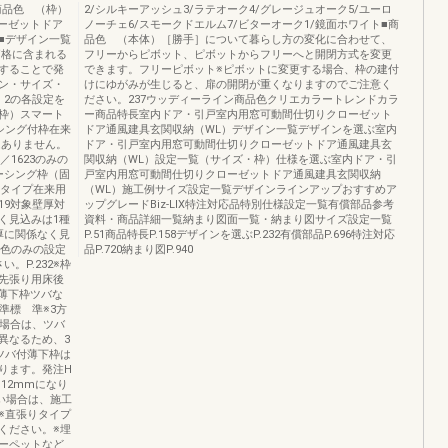
R■商品色 （枠）
2/シルキーアッシュ3/ラテオーク4/グレージュオーク5/ユーロ
ーゼットドア
ノーチェ6/スモークドエルム7/ビターオーク1/鏡面ホワイト■商
■デザイン一覧
品色 （本体）［勝手］について暮らし方の変化に合わせて、
価格に含まれる
フリーからピボット、ピボットからフリーへと開閉方式を変更
することで発
できます。フリーピボット※ピボットに変更する場合、枠の建付
ン・サイズ・
けにゆがみが生じると、扉の開閉が重くなりますのでご注意く
・2の各設定を
ださい。237ウッディーライン商品色クリエカラートレンドカラ
枠）スマート
ー商品特長室内ドア・引戸室内用窓可動間仕切りクローゼット
ケーシング付枠在来
ドア通風建具玄関収納（WL）デザイン一覧デザインを選ぶ室内
はありません。
ドア・引戸室内用窓可動間仕切りクローゼットドア通風建具玄
23／1623のみの
関収納（WL）設定一覧（サイズ・枠）仕様を選ぶ室内ドア・引
ーシング枠（固
戸室内用窓可動間仕切りクローゼットドア通風建具玄関収納
型タイプ在来用
（WL）施工例サイズ設定一覧デザインラインアップおすすめア
m19対象壁厚対
ップグレードBiz-LIX特注対応品特別仕様設定一覧有償部品参考
く見込みは1種
資料・商品詳細一覧納まり図面一覧・納まり図サイズ設定一覧
厚に関係なく見
P.51商品特長P.158デザインを選ぶP.232有償部品P.696特注対応
ト色のみの設定
品P.720納まり図P.940
。P.232※枠
先張り用床後
付薄下枠ツバな
準標 準※3方
の場合は、ツバ
異なるため、3
ツバ付薄下枠は
ります。発注H
12mmになり
い場合は、施工
※直張りタイプ
ください。※埋
ーペットなど