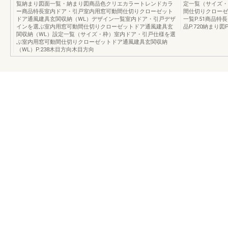
覧納まり図面一覧・納まり図商品色クリエカラートレンドカラ
定一覧（サイズ・
ー商品特長室内ドア・引戸室内用窓可動間仕切りクローゼット
間仕切りクローゼ
ドア通風建具玄関収納（WL）デザイン一覧室内ドア・引戸デザ
一覧P.51商品特長
インを選ぶ室内用窓可動間仕切りクローゼットドア通風建具玄
品P.720納まり図
関収納（WL）設定一覧（サイズ・枠）室内ドア・引戸仕様を選
ぶ室内用窓可動間仕切りクローゼットドア通風建具玄関収納
（WL）P.238木目方向木目方向