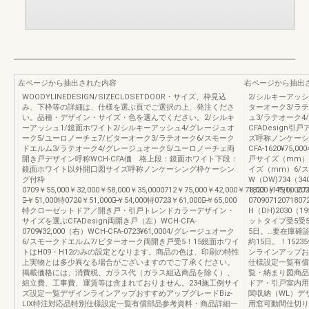
左ページから抽出された内容
右ページから抽出
WOODYLINEDESIGN/SIZECLOSETDOOR・サイズ、枠見込
2/シルキーアッシ
み、下枠等の詳細は、仕様を選ぶ頁でご選択の上、発注くださ
ターオーク3/ラ
い。品種・デザイン・サイズ・色を選んでください。2/シルキ
ュ3/ラテオーク4
ーアッシュ1/鏡面ホワイト2/シルキーアッシュ4/グレージュオ
CFADesign
ーク5/ユーロノーチェ7/ビターオーク3/ラテオーク6/スモーク
ズ呼称ノンケーシン
ドエルム3/ラテオーク4/グレージュオーク5/ユーロノーチェ両
CFA-1620¥7
開き戸デザイン呼称WCH-CFA価 格上段：鏡面ホワイト下段：
戸サイズ（mm）
鏡面ホワイト以外開口図サイズ呼称ノンケーシング枠ケーシン
イズ（mm）6/
グ付枠
W（DW)734（340
0709￥55,000￥32,000￥58,000￥35,0000712￥75,000￥42,000￥78,000￥45,000071
1823（1791）2
特̶￥51,000特0720̶￥51,000特̶￥54,000特0723̶￥61,000特̶￥65,000
070907120718
特クローゼットドア／開き戸・引戸トレンドカラーデザイン・
H（DH)2030（
サイズを選ぶCFADesign両開き戸（左）WCH-CFA-
ットタイプ受5受
0709¥32,000（右）WCH-CFA-0723¥61,0004/グレージュオーク
5日。…要在庫確
6/スモークドエルム7/ビターオーク両開き戸受5！15鏡面ホワイ
約15日。！15
トはH09・H12のみの設定となります。商品の色は、印刷の特性
ンラインアップおす
上実物とは多少異なる場合がございますのでご了承ください。
仕様設定一覧有償
掲載価格には、消費税、ガラス代（ガラス組込商品を除く）、
覧・納まり図商品
組立費、工事費、運賃等は含まれておりません。234施工例サイ
ドア・引戸室内用
ズ設定一覧デザインラインアップおすすめアップグレードBiz-
関収納（WL）デ
LIX特注対応品特別仕様設定一覧有償部品参考資料・商品詳細一
用窓可動間仕切り