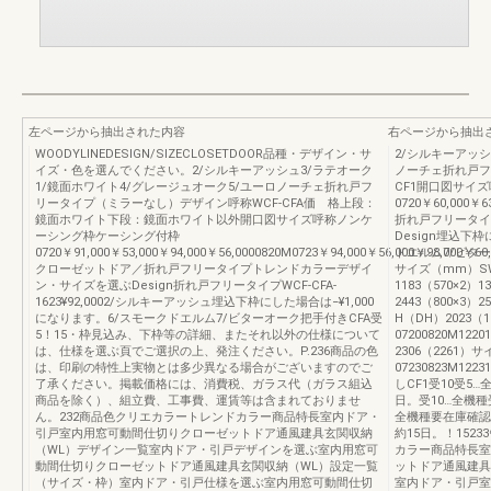
左ページから抽出された内容
右ページから抽出
WOODYLINEDESIGN/SIZECLOSETDOOR品種・デザイン・サ
2/シルキーアッシ
イズ・色を選んでください。2/シルキーアッシュ3/ラテオーク
ノーチェ折れ戸フ
1/鏡面ホワイト4/グレージュオーク5/ユーロノーチェ折れ戸フ
CF1開口図サイ
リータイプ（ミラーなし）デザイン呼称WCF-CFA価 格上段：
0720￥60,000￥6
鏡面ホワイト下段：鏡面ホワイト以外開口図サイズ呼称ノンケ
折れ戸フリータイプWC
ーシング枠ケーシング付枠
Design埋込下枠
0720￥91,000￥53,000￥94,000￥56,0000820M0723￥94,000￥56,000￥98,000￥60,
ドエルム7/ビタ
クローゼットドア／折れ戸フリータイプトレンドカラーデザイ
サイズ（mm）SWD
ン・サイズを選ぶDesign折れ戸フリータイプWCF-CFA-
1183（570×2）1
1623¥92,0002/シルキーアッシュ埋込下枠にした場合は−¥1,000
2443（800×3）2
になります。6/スモークドエルム7/ビターオーク把手付きCFA受
H（DH）2023（
5！15・枠見込み、下枠等の詳細、またそれ以外の仕様について
07200820M1220
は、仕様を選ぶ頁でご選択の上、発注ください。P.236商品の色
2306（2261）
は、印刷の特性上実物とは多少異なる場合がございますのでご
07230823M1223
了承ください。掲載価格には、消費税、ガラス代（ガラス組込
しCF1受10受
商品を除く）、組立費、工事費、運賃等は含まれておりませ
日。受10…全機
ん。232商品色クリエカラートレンドカラー商品特長室内ドア・
全機種要在庫確認
引戸室内用窓可動間仕切りクローゼットドア通風建具玄関収納
約15日。！15
（WL）デザイン一覧室内ドア・引戸デザインを選ぶ室内用窓可
カラー商品特長室
動間仕切りクローゼットドア通風建具玄関収納（WL）設定一覧
ットドア通風建具
（サイズ・枠）室内ドア・引戸仕様を選ぶ室内用窓可動間仕切
室内ドア・引戸室