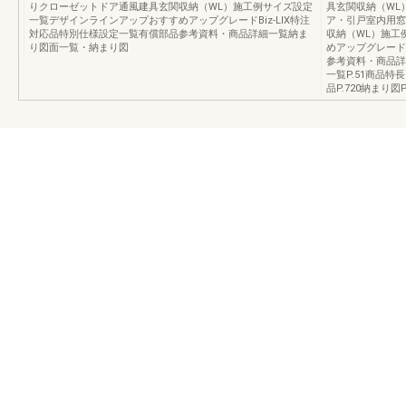
りクローゼットドア通風建具玄関収納（WL）施工例サイズ設定
具玄関収納（WL
一覧デザインラインアップおすすめアップグレードBiz-LIX特注
ア・引戸室内用窓
対応品特別仕様設定一覧有償部品参考資料・商品詳細一覧納ま
収納（WL）施工
り図面一覧・納まり図
めアップグレードB
参考資料・商品詳
一覧P.51商品特長
品P.720納まり図P.