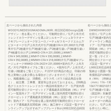
左ページから抽出された内容
右ページから抽出
WOODYLINEDESIGNKADOMAJIKIRI…特注対応特Design品種・
DWWDHHWOODYL
デザイン・色を選んでください。可動間仕切り／引戸上吊方式
仕切り／引戸上吊
トレンドカラーデザインを選ぶ2/シルキーアッシュ3/ラテオー
引戸3枚建※室内引
ク4/グレージュオーク5/ユーロノーチェ6/スモークドエルム7/
ディーライン商品
ビターオーク引戸上吊方式片引戸2枚建CFA￥231,000片引戸標
ドア・引戸室内用
準片引戸2枚建片引戸3枚建引違い戸2枚建引違い戸3枚建引違い
関収納（WL）デ
戸4枚建引分け戸上WMKD-CFA￥231,000特上WMKT-
用窓可動間仕切り
CFA￥349,000特上WMHT-CFA￥330,000特上WMHF-
定一覧（サイズ・
CFA￥392,000特上WMWH-CFA￥218,000特片引戸2枚建4/グレ
間仕切りクローゼ
ージュオークWMKD-CFA-2423￥231,000特※室内引戸／上吊方
ズ設定一覧デザイ
式／片引戸標準タイプをご覧ください。※室内引戸／上吊方式／
LIX特注対応品
引違い2枚建をご覧ください。P.221P.221商品の色は、印刷の特
覧納まり図面一覧・
性上実物とは多少異なる場合がございますのでご了承くださ
有償部品P.696特
い。掲載価格には、消費税、ガラス代（ガラス組込商品を除
A（WA）［枠納
く）、組立費、工事費、運賃等は含まれておりません。230商品
（mm）116∼130
色クリエカラートレンドカラー商品特長室内ドア・引戸室内用
1561711802
窓可動間仕切りクローゼットドア通風建具玄関収納（WL）デザ
引戸3枚建○引違
イン一覧室内ドア・引戸デザインを選ぶ室内用窓可動間仕切り
（固定枠）対象壁
クローゼットドア通風建具玄関収納（WL）設定一覧（サイズ・
コーナータイプは
枠）室内ドア・引戸仕様を選ぶ室内用窓可動間仕切りクローゼ
ルオーダーの商品
ットドア通風建具玄関収納（WL）施工例サイズ設定一覧デザイ
ださい。引戸上吊
ンラインアップおすすめアップグレードBiz-LIX特注対応品特別
を作りたい時に。