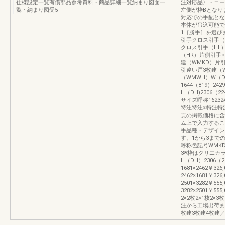
仕様設定一覧有償部品参考資料・商品詳細一覧納まり図面一
注対応品〉・コー
覧・納まり図受5
左側が枠Bとなり
対応での手配とな
本体が吊込可能で
1［勝手］を選び
引手クロス引手（
クロス引手（HL
（HR）片側引手
建（WMKD）片
引違い戸3枚建（
（WMWH）W（DW)
1644（819）242
H（DH)2306（2240
サイズ呼称162324
特注特注※特注特
頁の掲載価格に含
ム上で入力するこ
手品種・デザイン
す。1から3まで
呼称色記号WMKD
3※枠はクリエカ
H（DH）2306（
1681×2462￥32
2462×1681￥32
2501×3282￥55
3282×2501￥555
2×2枚2×1枚2×
注から工場出荷ま
枚建3枚建4枚建