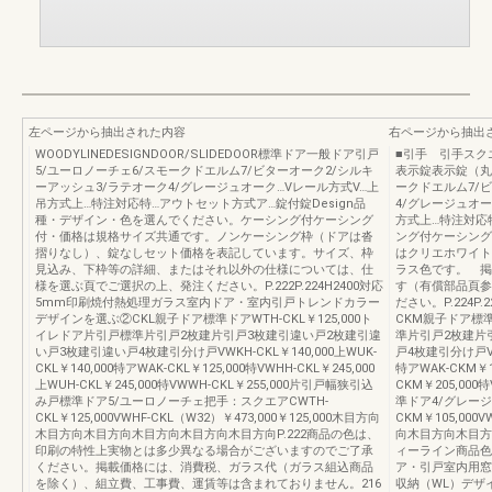
左ページから抽出された内容
右ページから抽出
WOODYLINEDESIGNDOOR/SLIDEDOOR標準ドア一般ドア引戸
■引手 引手スク
5/ユーロノーチェ6/スモークドエルム7/ビターオーク2/シルキ
表示錠表示錠（丸
ーアッシュ3/ラテオーク4/グレージュオーク…Vレール方式V…上
ークドエルム7/
吊方式上…特注対応特…アウトセット方式ア…錠付錠Design品
4/グレージュオ
種・デザイン・色を選んでください。ケーシング付ケーシング
方式上…特注対応特
付・価格は規格サイズ共通です。ノンケーシング枠（ドアは沓
ング付ケーシング
摺りなし）、錠なしセット価格を表記しています。サイズ、枠
はクリエホワイト
見込み、下枠等の詳細、またはそれ以外の仕様については、仕
ラス色です。 掲
様を選ぶ頁でご選択の上、発注ください。P.222P.224H2400対応
す（有償部品頁参
5mm印刷焼付熱処理ガラス室内ドア・室内引戸トレンドカラー
ださい。P.224P
デザインを選ぶ②CKL親子ドア標準ドアWTH-CKL￥125,000ト
CKM親子ドア標準
イレドア片引戸標準片引戸2枚建片引戸3枚建引違い戸2枚建引違
準片引戸2枚建片
い戸3枚建引違い戸4枚建引分け戸VWKH-CKL￥140,000上WUK-
戸4枚建引分け戸VWK
CKL￥140,000特アWAK-CKL￥125,000特VWHH-CKL￥245,000
特アWAK-CKM￥10
上WUH-CKL￥245,000特VWWH-CKL￥255,000片引戸幅狭引込
CKM￥205,00
み戸標準ドア5/ユーロノーチェ把手：スクエアCWTH-
準ドア4/グレー
CKL￥125,000VWHF-CKL（W32）￥473,000￥125,000木目方向
CKM￥105,000V
木目方向木目方向木目方向木目方向木目方向P.222商品の色は、
向木目方向木目方向
印刷の特性上実物とは多少異なる場合がございますのでご了承
ィーライン商品色
ください。掲載価格には、消費税、ガラス代（ガラス組込商品
ア・引戸室内用窓
を除く）、組立費、工事費、運賃等は含まれておりません。216
収納（WL）デザ