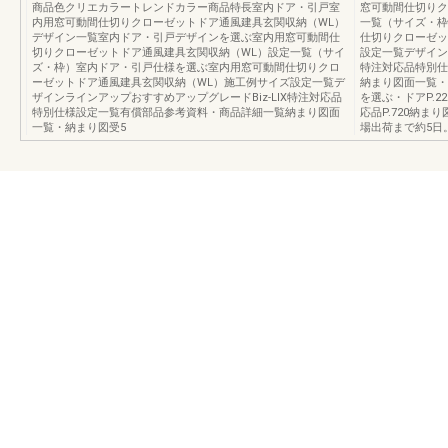
商品色クリエカラートレンドカラー商品特長室内ドア・引戸室
窓可動間仕切りク
内用窓可動間仕切りクローゼットドア通風建具玄関収納（WL）
一覧（サイズ・枠
デザイン一覧室内ドア・引戸デザインを選ぶ室内用窓可動間仕
仕切りクローゼッ
切りクローゼットドア通風建具玄関収納（WL）設定一覧（サイ
設定一覧デザインラ
ズ・枠）室内ドア・引戸仕様を選ぶ室内用窓可動間仕切りクロ
特注対応品特別仕
ーゼットドア通風建具玄関収納（WL）施工例サイズ設定一覧デ
納まり図面一覧・納
ザインラインアップおすすめアップグレードBiz-LIX特注対応品
を選ぶ・ドアP.22
特別仕様設定一覧有償部品参考資料・商品詳細一覧納まり図面
応品P.720納ま
一覧・納まり図受5
場出荷まで約5日