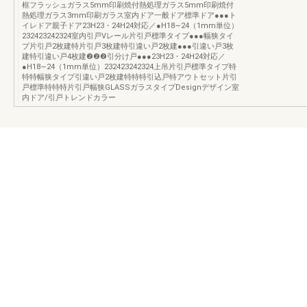
框フラッシュガラス5mm印刷焼付熱処理ガラス5mm印刷焼付
熱処理ガラス3mm印刷ガラス室内ドア一般ドア標準ドア●●●ト
イレドア親子ドア23H23・24H24対応／●H18∼24（1mm単位）
232423242324室内引戸Vレール片引戸標準タイプ●●●幅狭タイ
プ片引戸2枚建特片引戸3枚建特引違い戸2枚建●●●引違い戸3枚
建特引違い戸4枚建❷❷❷引分け戸●●●23H23・24H24対応／
●H18∼24（1mm単位）232423242324上吊片引戸標準タイプ特
特特幅狭タイプ引違い戸2枚建特特特引込戸特アウトセット片引
戸標準特特特片引戸幅狭GLASSガラスタイプDesignデザイン室
内ドア/引戸トレンドカラー