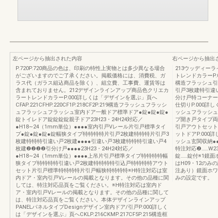
左ページから抽出された内容
右ページから抽出
P.720P.720商品の色は、印刷の特性上実物とは多少異なる場合
213ウッディー
がございますのでご了承ください。掲載価格には、消費税、ガ
トレンドカラーP.
ラス代（ガラス組込商品を除く）、組立費、工事費、運賃等は
構造フラッシュ引
含まれておりません。212デザインラインアップ商品色クリエカ
引戸3枚建特引違
ラートレンドカラーP.000詳しくは「デザインを選ぶ」頁へ
分け戸特コーナー
CFAP.221CFHP.220CF1P.218CF2P.219構造フラッシュフラッシ
仕切りP.000詳
ュフラッシュフラッシュ室内ドア一般ドア標準ドア●錠●錠●錠●
ッシュフラッシュ
錠トイレドア錠錠錠錠親子ドア23H23・24H24対応／
プ開き戸タイプ両
●H18∼24（1mm単位）●●●●室内引戸Vレール片引戸標準タイ
引戸アウトセットタイ
プ●錠●錠●錠●錠幅狭タイプ特特特特片引戸2枚建特特特片引戸3
ットドアP.00
枚建特特特引違い戸2枚建●●●●引違い戸3枚建特特特引違い戸4
ッシュ玄関収納●●P
枚建❷❷❷❷引分け戸●●●●23H23・24H24対応／
特注対応❷……W
●H18∼24（1mm単位）●●●●上吊片引戸標準タイプ特特特特幅
錠……錠付※1鏡
狭タイプ特特特特引違い戸2枚建特特特特引込戸特特特特アウト
はH09・12のみ
セット片引戸標準特特特特片引戸幅狭特特特特※H特注対応は室
注あり）鏡面ホワ
内ドア・室内引戸Vレールの掲載となります。その他の品種に関
みの設定です。
しては、特注対応品頁をご覧ください。※H特注対応は室内ド
ア・室内引戸Vレールの掲載となります。その他の品種に関して
は、特注対応品頁をご覧ください。本体デザインラインアップ
PANELパネルタイプDesignデザイン室内ドア/引戸P.000詳しく
は「デザインを選ぶ」頁へCKLP.216CKMP.217CF5P.215構造框