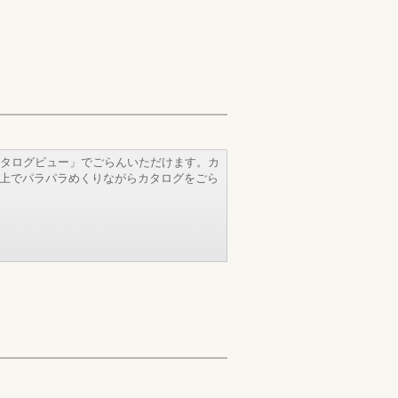
タログビュー」でごらんいただけます。カ
b上でパラパラめくりながらカタログをごら