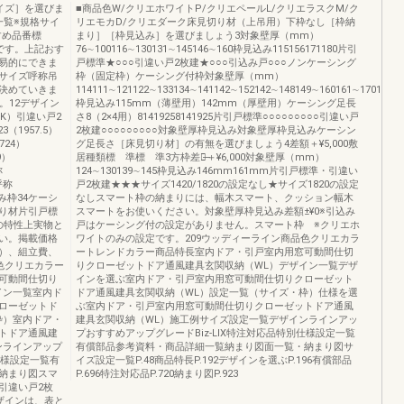
R［サイズ］を選びま
■商品色W/クリエホワイトP/クリエペールL/クリエラスクM/ク
一覧※規格サイ
リエモカD/クリエダーク床見切り材（上吊用）下枠なし［枠納
すすめ品番標
まり］［枠見込み］を選びましょう3対象壁厚（mm）
です。上記おす
76∼100116∼130131∼145146∼160枠見込み115156171180片引
易的にできま
戸標準★○○○引違い戸2枚建★○○○引込み戸○○○ノンケーシング
サイズ呼称吊
枠（固定枠）ケーシング付枠対象壁厚（mm）
決めていきま
114111∼121122∼133134∼141142∼152142∼148149∼160161∼170171∼
。12デザイン
枠見込み115mm（薄壁用）142mm（厚壁用）ケーシング足長
BUK）引違い戸2
さ8（2×4用）81419258141925片引戸標準○○○○○○○○○引違い戸
（1957.5）
2枚建○○○○○○○○○対象壁厚枠見込み対象壁厚枠見込みケーシン
724）
グ足長さ［床見切り材］の有無を選びましょう4差額＋¥5,000敷
9）
居種類標 準標 準3方枠差額̶＋¥6,000対象壁厚（mm）
称
124∼130139∼145枠見込み146mm161mm片引戸標準・引違い
ン呼称
戸2枚建★★★サイズ1420/1820の設定なし★サイズ1820の設定
み枠34ケーシ
なしスマート枠の納まりには、幅木スマート、クッション幅木
り材片引戸標
スマートをお使いください。対象壁厚枠見込み差額±¥0※引込み
の特性上実物と
戸はケーシング付の設定がありません。スマート枠 ※クリエホ
い。掲載価格
ワイトのみの設定です。209ウッディーライン商品色クリエカラ
）、組立費、
ートレンドカラー商品特長室内ドア・引戸室内用窓可動間仕切
色クリエカラー
りクローゼットドア通風建具玄関収納（WL）デザイン一覧デザ
可動間仕切り
インを選ぶ室内ドア・引戸室内用窓可動間仕切りクローゼット
イン一覧室内ド
ドア通風建具玄関収納（WL）設定一覧（サイズ・枠）仕様を選
ローゼットド
ぶ室内ドア・引戸室内用窓可動間仕切りクローゼットドア通風
枠）室内ドア・
建具玄関収納（WL）施工例サイズ設定一覧デザインラインアッ
トドア通風建
プおすすめアップグレードBiz-LIX特注対応品特別仕様設定一覧
ンラインアップ
有償部品参考資料・商品詳細一覧納まり図面一覧・納まり図サ
仕様設定一覧有
イズ設定一覧P.48商品特長P.192デザインを選ぶP.196有償部品
納まり図スマ
P.696特注対応品P.720納まり図P.923
引違い戸2枚
ザインは、表と