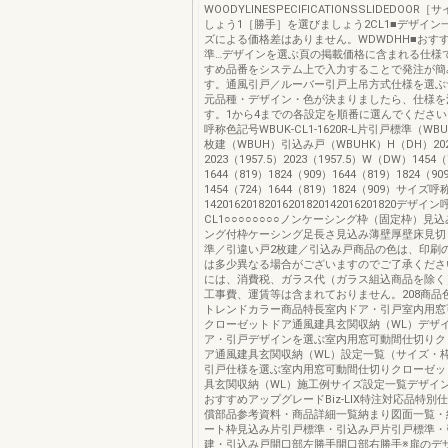
WOODYLINESPECIFICATIONSSLIDEDOO
しょう1［勝手］を選びましょう2CL1■デザイン
ズによる価格差はありません。WDWDHH■お
準…デザインを選ぶ頁の掲載価格に含まれる仕様
すめ品番をシステム上で入力することで発注が簡
す。通風引戸／ルーバー引戸上吊方式仕様を選ぶ
元品種・デザイン・色が決まりましたら、仕様を
す。1から4までの各設定を順番に選んでください
呼称色記号WBUK-CL1-1620R-L片引戸標準（W
枚建（WBUH）引込み戸（WBUHK）H（DH）2023
2023（1957.5）2023（1957.5）W（DW）1454（
1644（819）1824（909）1644（819）1824（90
1454（724）1644（819）1824（909）サイズ呼
14201620182016201820142016201820デザイ
CL1○○○○○○○○ノンケーシング枠（固定枠）見込
ング付枠ケーシング足長さ見込み薄壁厚壁床見切
準／引違い戸2枚建／引込み戸商品の色は、印刷
は多少異なる場合がございますのでご了承くださ
には、消費税、ガラス代（ガラス組込商品を除く
工事費、運賃等は含まれておりません。208商品
トレンドカラー商品特長室内ドア・引戸室内用窓
クローゼットドア通風建具玄関収納（WL）デザ
ア・引戸デザインを選ぶ室内用窓可動間仕切りク
ア通風建具玄関収納（WL）設定一覧（サイズ・
引戸仕様を選ぶ室内用窓可動間仕切りクローゼッ
具玄関収納（WL）施工例サイズ設定一覧デザイ
おすすめアップグレードBiz-LIX特注対応品特別
償部品参考資料・商品詳細一覧納まり図面一覧・
ート枠見込み片引戸標準・引込み戸片引戸標準・
建・引込み戸開口部左勝手開口部右勝手※扉のデ