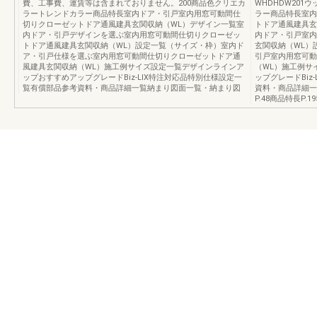
費、工事費、運賃等は含まれておりません。200商品色クリエカ
WHDHDW20
ラートレンドカラー商品特長室内ドア・引戸室内用窓可動間仕
ラー商品特長室内
切りクローゼットドア通風建具玄関収納（WL）デザイン一覧室
トドア通風建具玄
内ドア・引戸デザインを選ぶ室内用窓可動間仕切りクローゼッ
内ドア・引戸室内
トドア通風建具玄関収納（WL）設定一覧（サイズ・枠）室内ド
玄関収納（WL）
ア・引戸仕様を選ぶ室内用窓可動間仕切りクローゼットドア通
引戸室内用窓可動
風建具玄関収納（WL）施工例サイズ設定一覧デザインラインア
（WL）施工例サ
ップおすすめアップグレードBiz-LIX特注対応品特別仕様設定一
ップグレードBiz
覧有償部品参考資料・商品詳細一覧納まり図面一覧・納まり図
資料・商品詳細一
P.48商品特長P.1