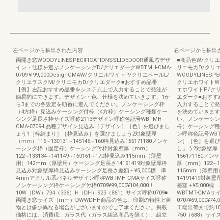
左ページから抽出された内容
右ページから抽出
両開き窓WOODYLINESPECIFICATIONSSLIDEDOOR通風窓デザ
■商品色W/クリ
イン・仕様を選ぶノンケーシングD/クリエダークWBTMH-CMA-
リエモカD/クリ
0709￥99,000DesignCMAW/クリエホワイトP/クリエペールL/
WOODYLINESP
クリエラスクM/クリエモカD/クリエダーク■おすすめ品番
クリエホワイトWBTM
【例】左記おすすめ品番をシステム上で入力することで発注が
エホワイトP/ク
簡易的にできます。デザイン・色、仕様を決めていきます。1か
エダーク■おすす
ら3までの各設定を順番に選んでください。ノンケーシング枠
入力することで発
（4方枠）見込みケーシング付枠（4方枠）ケーシング種類ケー
を決めていきます
シング足長さ枠サイズ呼称2113デザイン呼称色記号WBTMH-
い。ノンケーシン
CMA-0709-L品種デザイン見込み［デザイン］［色］を選びまし
枠）ケーシング種
ょう1［枠納まり］［枠見込み］を選びましょう2対象壁厚
ン呼称色記号WBT
（mm）116∼130131∼145146∼160枠見込み156171180ノンケ
ン］［色］を選び
ーシング枠（固定枠）ケーシング付枠対象壁厚（mm）
しょう2対象壁厚（m
122∼133134∼141149∼160161∼170枠見込み115mm（薄壁
156171180
用）142mm（厚壁用）ケーシング足長さ14191419対象壁厚枠
厚（mm）122∼13
見込み対象壁厚枠見込みケーシング足長さ差額＋¥5,000標 準
115mm（薄壁
4mmアクリル系パネルデザイン呼称WBTMH-CMAサイズ呼称
14191419対
ノンケーシング枠ケーシング付枠0709¥99,000¥104,000！
差額＋¥5,000
10W（DW）734（336）H（DH）923（861）サイズ呼称0709■
WBTMT-CM
両開き窓サイズ（mm）DWWDHH商品の色は、印刷の特性上実
0707¥69,00
物とは多少異なる場合がございますのでご了承ください。掲載
工場出荷まで約10
価格には、消費税、ガラス代（ガラス組込商品を除く）、組立
750（688）サ