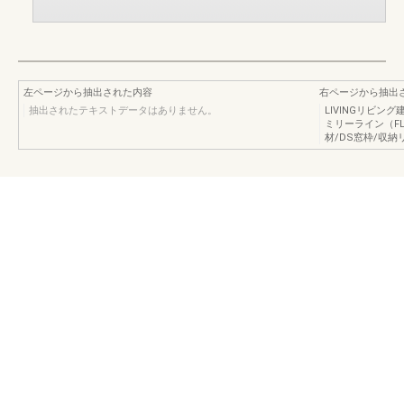
左ページから抽出された内容
右ページから抽出
抽出されたテキストデータはありません。
LIVINGリビ
ミリーライン（FL
材/DS窓枠/収納