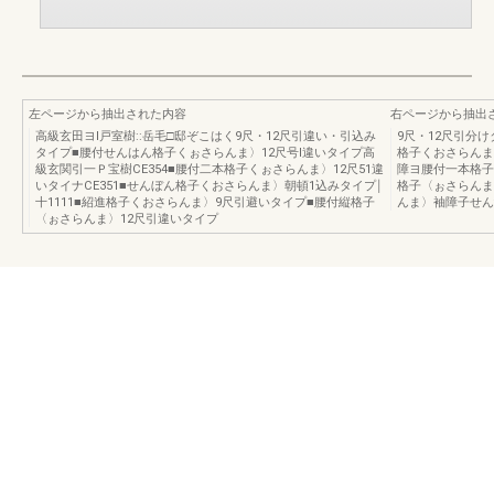
左ページから抽出された内容
右ページから抽出
高級玄田ヨl戸室樹::岳毛□邸ぞこはく9尺・12尺引違い・引込み
9尺・12尺引分
タイプ■腰付せんはん格子くぉさらんま〉12尺号l違いタイプ高
格子くおさらんま
級玄関引一Ｐ宝樹CE354■腰付二本格子くぉさらんま〉12尺51違
障ヨ腰付一本格子
いタイナCE351■せんぼん格子くおさらんま〉朝頓1込みタイプ￨
格子〈ぉさらんま
十1111■紹進格子くおさらんま〉9尺引避いタイプ■腰付縦格子
んま〉袖障子せん
〈ぉさらんま〉12尺引違いタイプ