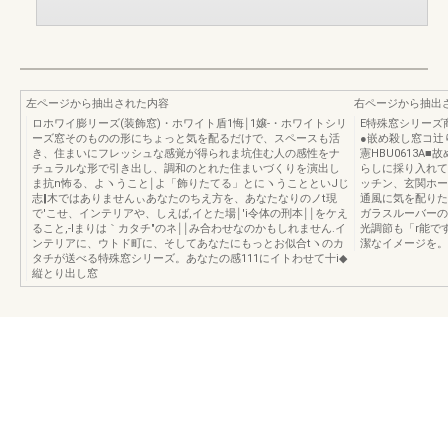
左ページから抽出された内容
右ページから抽出
ロホワイ膨リーズ(装飾窓)・ホワイト盾1悔￨1嬢‐・ホワイトシリ
E特殊窓シリーズ
ーズ窓そのものの形にちょっと気を配るだけで、スペースも活
●嵌め殺し窓コ辻
き、住まいにフレッシュな感覚が得られま坑住む人の感性をナ
憲HBU0613A■
チュラルな形で引き出し、調和のとれた住まいづくりを演出し
らしに採り入れて
ま抗n怖る、よヽうこと￨よ「飾りたてる」とにヽうことといJじ
ッチン、玄関ホー
志‖木ではありませんぃあなたのちえ方を、あなたなりのノt現
通風に気を配りた
で'こせ、インテリアや、しえば,イとた場￨'i令体の刑本￨￨をケえ
ガラスルーバーの
ること,‐lまりは｀カタチ″のネ￨￨み合わせなのかもしれません.イ
光調節も「r能で
ンテリアに、ウトド町に、そしてあなたにもっとお似合tヽのカ
潔なイメージを。―
タチが送べる特殊窓シリーズ。あなたの感111にイトわせて十i◆
縦とり出し窓