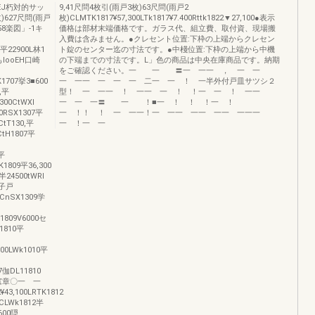
EJ朽対的サッ
9,41尺問4枚引(雨戸3枚)63尺問(雨戸2
)627尺問(雨戸
枚)CLMTK1817¥57,300LTk1817¥7.400Rttk1822▼27,100●表示
758楽図」‐1キ
価格は部材末端価格です。ガラス代、組立費、取付資、現場搬
入費は含みません。●クレセント位置:下枠の上端からクレセン
●平22900L林1
ト錠のセンター迄の寸法です。●中棧位置:下枠の上端から中機
もlooEH口崎
の下端までの寸法です。L」色の商品は中央在庫商品です。納期
をご確認ください。一 一 〓一 一一 ， 一 一
TK1707挙3■600
一 一一 一 一 一 二一 一 ！ 一半外付戸皿サツシ２
,平
型！ 一 一一 ！ 一一 一 ！ ！一 一 ！ 一一
300CtWXl
一 一 一〓 一 ！■一 ！ ！ ！一 ！
0RSX1307平
一 ！！ ！ 一 一一！一 一一 一一 一一 一一一
tT130,平
一 ！一 一
CtH1807平
9平
K1809平36,300
半24500tWRI
障子戸
∞CnSX1309学
X1809V6000セ
K1810平
700LWk1010平
7伽DL11810
掛 窓章〇一 一
¥43,100LRTK1812
0CLWk1812半
600隠