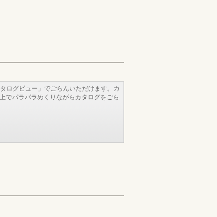
タログビュー」でごらんいただけます。カ
b上でパラパラめくりながらカタログをごら