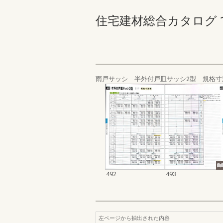
住宅建材総合カタログ 1983
雨戸サッシ 半外付戸皿サッシ2型 規格寸
492
493
左ページから抽出された内容