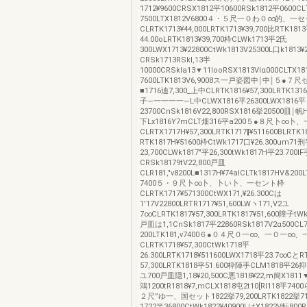
1712¥9600CRSX1812平10600RSk1812平0600CL
7500LTX1812V6800４・５尺一０わ０∞的、一
CLRTK1713¥44,000LRTK1713¥39,700比RTK181
44.00oLRTK1813¥39,700枠CLWk1713平2氏
300LWX1713¥22800CtWk1813V25300L口k1813¥
CRSk1713RSkl,13半
10000CRSkla13▼11looRSX1813Vlα000CLTX1
7600LTK1813V6,9008ス一戸姿図中￨中￨５●７
■1716迪7,300_上中CLRTK1816¥57,300LRTK131
子―一一一一―L中CLWX1816平26300LWX1816平
23700CnSk1816V22,800RSX1816挙20500皿￨
下Lx1816Y7mCLT畑316平a200５●８尺卜∞卜
CLRTX1717H¥57,300LRTK1717‖¥511600BLRTK1
RTK1817H¥51600枠CtWk1717口¥26.300um71
23,700CLWk1817"平26,300tWk1817H平23.700lF
CRSk18179tV22,800戸皿
CLR181,"v8200L■1317H¥74alCLTk1817HV&200
7400５・９尺卜∞卜、卜い卜、一セント枠
CLRTK1717¥571300CtWX171,¥26.300Cは
1'17V22800LRTR1717¥51,600LWヽ171,V2ユ
7∞CLRTK1817¥57,300LRTK1817¥51,600障子tWk
戸皿は1,1CnSk1817平22860RSk1817V2α500CL7
200LTK181,v7400６●０４尺０一∞、一０一∞、
CLRTK1718¥57,300CtWk1718平
26.300LRTK1718¥511600LWX1718平23.7∞CとR
57,300LRTK1818平51.600枠陣手CLM1818平26
ユ700戸皿隠1,18¥20,500C悪1818¥22,m簡X1811▼
鴻1200tR1818¥7,mCLX1818屯2t10[Rl118平7
２尺”ゆ一、国セット1822挙79,200LRTK1822挙7
1722半36800CtWk1822¥40900LけX1822V転800