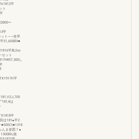
Tk1812平
セット
3平
22800ー
813平
尺セット――坐早
6平51,600枠l■
帆H1816平島2∞
、一セット
817H¥57,300し
刑半
手
LTX1917H平
181,V2ユ700
“181,¥は
一
TX1818平
抑田ほ181●平2
■500Ct■1318
400らんま姿図７●
11300枠L猟
RSX1822平