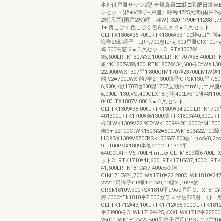
半外付戸皿サッシ2型:テ帰真畳□□団□園肥日常車
シセット(枠+V障子+戸皿〉呼称4725尺問(雨戸2枚
2枚)尺問(雨戸2枚)呼 称W￨′320￨′790H11288￨,
1+i農こはく色こはく色らんま２●０尺セット
CLRTX1806¥36,700LRTK1806¥33,100枠α口“1脚
晦学26勁瞬子―口い,700恵lいも900戸皿CtX10い
崎,700高窓２●５尺セットCLRTX1307挙
35,600LRTK1307¥32,100CLRTK1707¥38,400LR
帆rrK1807¥3島400LRTK1807挙34,600枠CtWX130
22,000tWX1307平1,800CtM1707¥23700LMlW姥1
的,V2■700LWXl的7学21,300障子CRSk130,平7,60
6,900い獣1707地300隠1707立勁馬mm'り,m戸皿C
6,000LT130,VS,400CLX18げ屯400L転10研48110
0400LTX1807Vi800３●０尺セント
CLRTK1309¥38,000LRTК1309¥34,200:LRTK170
401300LRTK1700¥361300挑RTK1809¥40,300LRT
枠CLWK1309V22.900tWk1309平201600CtM1700
殉9▼22100CtWK1809¥2■500LWk1803¥22,100
lllCRSX1309V8700RSk1309¥7.800悪1コ∞V8,2
9、100RSX1809半亀200CLT1309平
6400CtXlmV6,700LHlmttxxlCLTk1809軍6700LT
ットCLRTK1710¥41,600LRTK1710¥37,400CLRT
41,600LRTK1810¥37,400∞Ｏ津
CtM1710¥24,700LWX1710¥22,200CLWk1810¥24
22200尺障子CR蝋1710¥9,00幡Xl,10V8的
CRSk1810V,900RSX1810平a9oo戸皿CtTX1810¥
海.300CtTk1810平7.000ガラス寸法865肘 
CLRTK1712¥43,100LRTK1712¥38,900CLRTK1812
平38900枠CLWk1712平25,KXXlLWX1712平2250
25000LWK1812V22,500尺惇子戸皿CRSkl′12平10