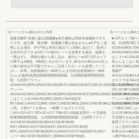
左ページから抽出された内容
右ページから抽出
高級玄離炉:表相l::誕□□団園園●表示価格は部材末端価格ですカ
■12尺タイプ飾
ラス代、組立費、取付費、現場搬入費は合みません●IF戸をこ使
国・九州問H梨￨′6
用になる場合、IFF戸枠は本体の組立てと同時に組立て、取付け
4ZGRA35¥35,70
る先付方式てす.●CBCフの後付ヒードを使用する場合、縦枢を
4XGRA35¥33,000
一度はずし、押縁を横から差し込み、後付ビー●9尺12尺タイフ
はくそ≧4CGRA35¥2
の障子はA相包、B相包に分かれています_単位mm単位mm仕上
気らんまこはく色
け後の後付は不可能ですからこ注意くださいドを使用してくだ
4CGRU35¥52,60
さい。枠男」化粧額縁付一体枠(らんま付枠)化粧額縁付一体枠
電網戸
(らんま無枠)色間別関東間関西間四国。九州間関東間問西問四
4CSGU3503¥14,8
国・九州問ブラウン
ガラス寸法766×25
4ZGWA3522¥99,6004ZGWA3822¥107,6004ZGWAK3722¥107,6004ZGWB3518¥69,90
国。九州問H歩＼型3
アンバー
ZSL3518¥13,8
4XGWA3522¥92,2004XCWA3822¥99,6004XGWAK3722¥99,6004XCWB3518¥64,6004
ZLS3518¥47,500
こはくてユ4CGWA3522¥82,5004CCWA3822半
アンバー孫円戸オ幹X
89,1004CCWAK3722¥89,1004CCWB3518¥58,2004CGWB3818¥62,9004CCWBK3718¥62.
XLS3518¥44,000
ｏ馬、Ｎ熊や”ぐせ甚∞、一轄難”ぐ台ガラス寸法
フ18¥47,500こは
￨′641×321×211′787×321×211′738×321×2高級玄関引一Ｐ宝樹色
CLS3518¥39,600
関東間関西間四国。九州間関東間関西間四国・九州問ブラウン
尺全開引き込み規
4ZOSB3518A(B)¥228,8004ZGSB3818A(B)
東問ブラウン4ZGWH
¥247,2004ZGSE3718A(B)¥247,2004ZGSD3518A(B)
こはく色4CCWH35
¥291,2004ZGSD3818A(B)¥314,6004ZGSD3718A(B)¥314,600ア
枠単位mm■別売
ンバー4XCSB3518A(B)¥211,8004XGSB3818A(B)
ン網戸枠αぢ言る