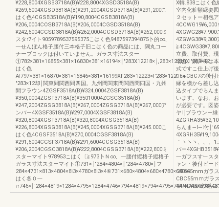
¥228,8004XGSB3718A(B)¥228,8004XGSD3518A(B)
X輯.838こはく
¥269,6004XGSD3818A(B)¥291,2004XGSD3718A(B)¥291,200こ
室内化粧額縁姿図色
はく色4CGSB3518A(B)¥190,8004CGSB3818A(B)
２セットー相包アン
¥206,0004COSB3718A(B)¥206,0004CGSD3518A(B)
4CCWG19¥6,0
¥242,6004CGSD3818A(B)¥262,0004CCSD3718A(B)¥262,000ミ
4XGWG28¥7.9
スタr7イト9059789537595375こはく色9487597394875卜的∞、
4ZGWG38¥9,30
一せんぼん格子腰付三本格子旧こはく色の商品には、隅丸コー
≧4CGWG38¥
ナーブロックは付いていません。ガラス寸法スター
立費、取付費、現
①782×381×16855×381×16830×381×16194×￨′283X12218×￨,283×12210XI′283×12
場合、網戸枠は本
はく色
式ですこ仕上げ後
Al797×381×16870×381×16846×381×16199XI′283×12223×l′283×12215×!
い.●CBC7の
′283×12却￨関東間関西間四国。九州間関東間関西問四国・九州
縁を横から差し込
間フラウン4ZGSF3518A(B)¥324,0004ZGSF3818A(B)
込タイプでらんま
¥350,0004ZGSF3718A(B)¥35010004ZGSG3518A(B)
います。なお、お
¥247,2004ZGSG3818A(B)¥267,0004ZGSG3718A(B)¥267,000ア
が必要です。図姿間
ンバー4XGSF3518A(B)¥297,0004XGSF3818A(B)
ヤl￨ブラウンー
¥320,8004XGSF3718A(B)¥320,8004XCSG3518A(B)
4ZGRHA35¥32,1
¥226,8004XGSG3818A(B)¥245,0004XGSG3718A(B)¥245.000こ
らんま―l―l付￨′6
はく色4CGSF3518A(B)¥270,0004CGSF3818A(B)
4XGRH35¥19,10
¥291,6004CGSF3718A(B)¥291,6004CCSG3518A(B)
｀ヽヽヽ、、、1::1
¥206,2004CGSC3818A(B)¥222,8004CGSG3718A(B)¥222,800ミ
バー4XGHB3518¥
スターマイト978953こはく〔≧973卜Ｎ∞、一腰付縦格子縦格子
一ガフスす﹂スタ=マ
ガラス寸法スターマイト①731×￨′284×4804×￨′284×4780×￨フ
ャン・後付ビード
284×4731×813×4804×8i3×4780×8i3×4⑥731×680×4804×680×4780×680×4
CG565mmガラ
はく各０一
CBC55mmガラ
∩746×￨′284×4819×1284×4795×1284×4746×794×4819×794×4795×794×4746×698×48
4ANC¥900鉄