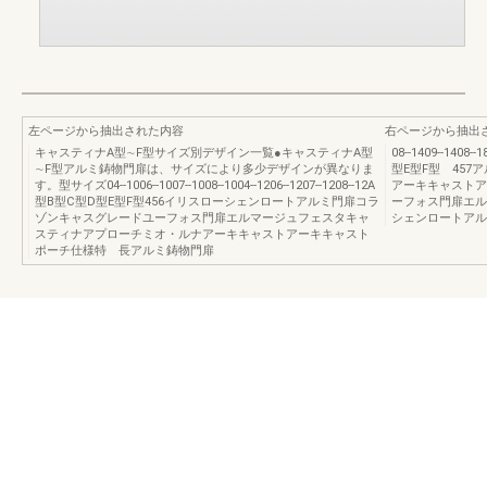
左ページから抽出された内容
右ページから抽出
キャスティナA型∼F型サイズ別デザイン一覧●キャスティナA型
08--1409--1
∼F型アルミ鋳物門扉は、サイズにより多少デザインが異なりま
型E型F型 45
す。型サイズ04--1006--1007--1008--1004--1206--1207--1208--12A
アーキキャストア
型B型C型D型E型F型456イリスローシェンロートアルミ門扉コラ
ーフォス門扉エル
ゾンキャスグレードユーフォス門扉エルマージュフェスタキャ
シェンロートアル
スティナアプローチミオ・ルナアーキキャストアーキキャスト
ポーチ仕様特 長アルミ鋳物門扉