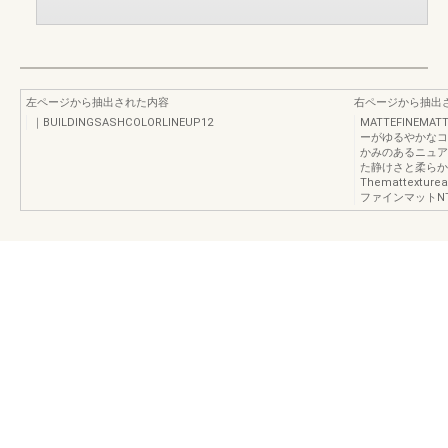
左ページから抽出された内容
右ページから抽出
｜BUILDINGSASHCOLORLINEUP12
MATTEFINEM
ーがゆるやかなコ
かみのあるニュア
た静けさと柔らか
Themattexturea
ファインマットNTB-