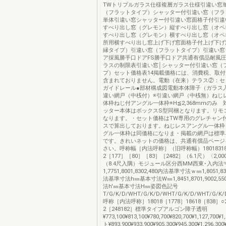
TWトリプルガラス仕様複層ガラス仕様引違い窓
（フラットタイプ）シャッター付引違い窓（フラ
単体引違い窓シャッター付引違い窓面格子付引違
すべり出し窓（グレモン）縦すべり出し窓（オペ
すべり出し窓（グレモン）横すべり出し窓（オペ
所用横すべり出し窓上げ下げ窓面格子付上げ下げ窓
縁タイプ）引違い窓（フラットタイプ）引違い窓
ア採風勝手口ドアFS勝手口ドア共通有償品耐風
ラスの制限表引違い窓│シャッター付引違い窓（
プ）セット価格表14掲載価格には、消費税、取
含まれておりません。電動（在来）テラス②：セ
ガイドレール●部材構成図電動本体障子（ガラス
違い網戸（中桟付）※引違い網戸（中桟無）ねじ
体枠ねじ付アングル一体枠※H≦2,368mmのみ
ッター本体はボックスS型同梱となります。リモ
なります。・セット価格はTW専用のグレチャン
スで算出しております。ねじレスアングル一体枠
グル一体枠は同価格になりま・掲載の網戸は標準
です。きれいネットの価格は、共通有償品ページ
さい。呼称幅［内法呼称］（旧呼称幅）180183186
2［177］［80］［83］［2482］（6.1尺）〈2,00
（8.4尺入隅）モジュール区分西MM西東･入内法
1,7751,8001,8302,480内法基準寸法ｗ㎜1,8051,83
法基準寸法h㎜基本寸法W㎜1,8451,8701,9002,
法h'㎜基本寸法H㎜姿図色記号
T/G/K/D/WHT/G/K/D/WHT/G/K/D/WHT/G/K/D/
呼称［内法呼称］18018［1778］18618［838］○25
2［248182］標準タイプアルゴン障子透明
¥773,100¥813,100¥780,700¥820,700¥1,127,700
ト¥893,900¥933,900¥905,300¥945,300¥1,296,30