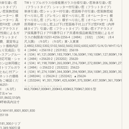
単体引違い窓
TWトリプルガラス仕様複層ガラス仕様引違い窓単体引違い窓
ットタイプ）
（フラットタイプ）シャッター付引違い窓（フラットタイプ）
い窓装飾窓縦
単体引違い窓シャッター付引違い窓面格子付引違い窓装飾窓縦
レーター）横
すべり出し窓（グレモン）縦すべり出し窓（オペレーター）横
レーター）高
すべり出し窓（グレモン）横すべり出し窓（オペレーター）高
FIX窓（内押
所用横すべり出し窓上げ下げ窓面格子付上げ下げ窓FIX窓（内押
ドアテラスド
縁タイプ）引違い窓（フラットタイプ）引違い窓ドアテラスド
圧性能によるガ
ア採風勝手口ドアFS勝手口ドア共通有償品耐風圧性能によるガ
フラットタイ
ラスの制限表15251-4256-2256-4［2484］［532］［534］（8.4
付費、運賃等は
尺入隅）（9.0尺）（9.0尺）東･入東東
ット価格内訳
2,4802,5302,5302,5102,5602,5602,5502,6002,600T/G/K/D/WHT/G/K/
入り完成品）引
4［2484］○25618-2［253182］25618-
レスアングル一
4［534］¥1,121,000¥1,183,700¥1,136,500¥1,190,100¥1,127,800¥1,190,500¥
 対応可能・シャ
4［2484］○25620-2［253202］25620-
コンは体同梱と
4［534］¥1,198,700¥1,265,000¥1,216,700¥1,272,800¥1,206,300¥1,272,600¥
付トリプルガラ
4［2484］☆25622-2［253222］25622-
とねじ付アン
4［534］¥1,274,100¥1,344,300¥1,294,900¥1,354,100¥1,283,300¥1,353,500
ネットの価格
4［248244］☆25624-2［253242］▲25624-
をご確認くだ
4［253244］¥1,351,700¥1,425,600¥1,375,300¥1,437,300¥1,361,700¥1,435,6
251-
＿＿＿＿＿＿＿＿＿＿＿＿
0〉（6.3尺）
¥63,700¥67,000¥41,200¥43,400¥63,700¥67,000Ｓ型
寸法ｗ’㎜
01,8602,510内
550呼称高内法寸
WH181,8001,8001,830
118-
¥1,181,300クリプ
0¥1,349,900引違