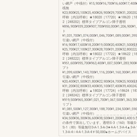
い網戸（中桟付）¥15,900¥16,700¥16,600¥17,400¥1
桟無
¥23,800¥25,100¥25,400¥26,900¥29,700¥31,20020
呼称［内法呼称］★18020［17720］★18620［183
2［248202］標準タイプアルゴン障子透明
¥896,900¥939,200¥907,700¥950,000¥1,206,900
ト
¥1,031,700¥1,074,000¥1,046,700¥1,089,000¥1,395
引違い網戸（中桟付）
¥16,900¥17,600¥18,200¥19,000¥20,400¥21,500
¥25,700¥27,100¥27,300¥28,700¥31,200¥32,80022
呼称［内法呼称］★18022［17722］★18622［183
2［248222］標準タイプアルゴン障子透明
¥951,600¥995,700¥963,400¥1,007,500¥1,283,90
プト
¥1,099,600¥1,143,700¥1,116,200¥1,160,300¥1,491
引違い網戸（中桟付）
¥20,400¥21,500¥21,800¥22,900¥24,700¥25,900
¥31,200¥32,800¥33,400¥35,100¥37,400¥39,40024
呼称［内法呼称］▲18024［17724］○18624［183
2［248242］標準タイプアルゴン障子透明
¥919,500¥965,300¥1,021,700¥1,067,500¥1,363,3
リプト
¥1,081,500¥1,127,300¥1,188,700¥1,234,500¥1,590
引違い網戸（中桟付）＿＿＿＿＿＿＿＿＿＿＿＿
¥34,500¥36,300¥36,600¥38,500¥41,200¥43
の条件で算出しています。透明S-3（160）等級S-
S-1（80）等級無印3-A-1.3-A-3★4-A-1.3-A-4▲3-A-1.
1.3-A-4☆4-A-1.3-A-4￥50,000●ホームデバイス