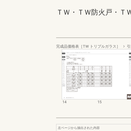
ＴＷ・ＴＷ防火戸・ＴＷ 
完成品価格表［TW トリプルガラス］
引
14
15
左ページから抽出された内容