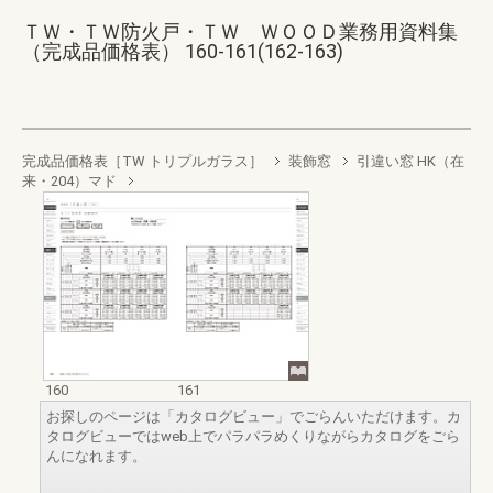
ＴＷ・ＴＷ防火戸・ＴＷ ＷＯＯＤ業務用資料集
（完成品価格表） 160-161(162-163)
完成品価格表［TW トリプルガラス］
装飾窓
引違い窓 HK（在
来・204）マド
160
161
お探しのページは「カタログビュー」でごらんいただけます。カ
タログビューではweb上でパラパラめくりながらカタログをごら
んになれます。