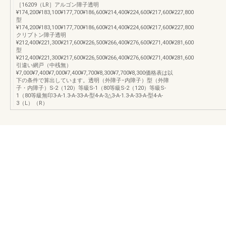
［16209（LR］アルゴン障子透明
¥174,200¥183,100¥177,700¥186,600¥214,400¥224,600¥217,600¥227,800
型
¥174,200¥183,100¥177,700¥186,600¥214,400¥224,600¥217,600¥227,800
クリプトン障子透明
¥212,400¥221,300¥217,600¥226,500¥266,400¥276,600¥271,400¥281,600
型
¥212,400¥221,300¥217,600¥226,500¥266,400¥276,600¥271,400¥281,600
引違い網戸（中桟無）
¥7,000¥7,400¥7,000¥7,400¥7,700¥8,300¥7,700¥8,300価格表は以
下の条件で算出しています。透明（外障子･内障子）型（外障
子・内障子）S-2（120）等級S-1（80等級S-2（120）等級S-
1（80等級無印3-A-1.3-A-33-A-型4-A-3△3-A-1.3-A-33-A-型4-A-
3（L）（R）