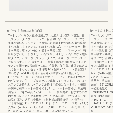
左ページから抽出された内容
右ページから抽出
TWトリプルガラス仕様複層ガラス仕様引違い窓単体引違い窓
TWトリプルガラ
（フラットタイプ）シャッター付引違い窓（フラットタイプ）
（フラットタイプ
単体引違い窓シャッター付引違い窓面格子付引違い窓装飾窓縦
単体引違い窓シャ
すべり出し窓（グレモン）縦すべり出し窓（オペレーター）横
すべり出し窓（グ
すべり出し窓（グレモン）横すべり出し窓（オペレーター）高
すべり出し窓（グ
所用横すべり出し窓上げ下げ窓面格子付上げ下げ窓FIX窓（内押
所用横すべり出し
縁タイプ）引違い窓（フラットタイプ）引違い窓ドアテラスド
縁タイプ）引違い
ア採風勝手口ドアFS勝手口ドア共通有償品耐風圧性能によるガ
ア採風勝手口ドア
ラスの制限表160掲載価格には、消費税、取付費、運賃等は含ま
ラスの制限表16
れておりません。セット価格表HK（在来・204）マド装飾窓│引
11411916016
違い窓@TWVHK－呼称－色記号●おすすめ品番※色記号は
尺）（5.4尺入隅
P.2「色記号一覧」をご確認ください。・セット価格はTW専用
204東ＲＯＷ㎜1,20
のグレチャン付トリプルガラスで算出しております。・ねじレ
法基準寸法ｗ㎜1,1
スアングル枠とねじ付アングル枠は同価格になります。・掲載
W㎜1,1851,23
の網戸は標準ネットの価格です｡きれいネットの価格は､共通有
㎜姿図色記号
償品ページをご確認ください｡：セット価格内訳：おすすめ品番
T/G/K/D/WHT/G
内訳ねじレスアングル枠ねじ付アングル枠障子（ガラス入り完
呼称［内法呼称］11
成品）引違い網戸（中桟無）●部材構成図呼称幅［内法呼称］
△16011（L/R）
（旧呼称幅）114119160165［11］［16］［157］［62］（3.9尺
［16211（LR
入隅）（4.5尺）（5.4尺入隅）（6.0尺）モジュール区分東･入･
¥198,000¥207,400
204東東･入･204東ＲＯＷ㎜1,2001,655内法寸法ｗ’㎜
型