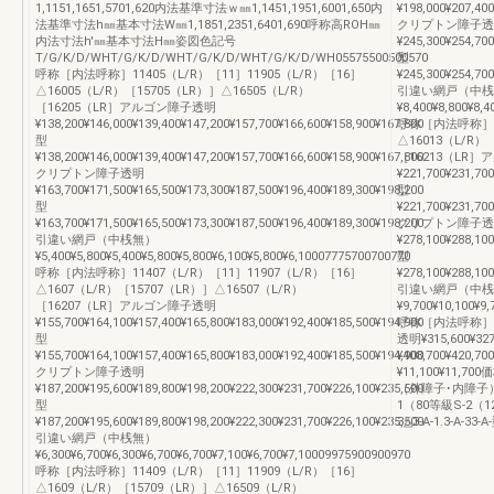
1,1151,1651,5701,620内法基準寸法ｗ㎜1,1451,1951,6001,650内
¥198,000¥207,400
法基準寸法h㎜基本寸法W㎜1,1851,2351,6401,690呼称高ROH㎜
クリプトン障子透
内法寸法h'㎜基本寸法H㎜姿図色記号
¥245,300¥254,700
T/G/K/D/WHT/G/K/D/WHT/G/K/D/WHT/G/K/D/WH05575500500570
型
呼称［内法呼称］11405（L/R）［11］11905（L/R）［16］
¥245,300¥254,700
△16005（L/R）［15705（LR）］△16505（L/R）
引違い網戸（中桟
［16205（LR］アルゴン障子透明
¥8,400¥8,800¥8,4
¥138,200¥146,000¥139,400¥147,200¥157,700¥166,600¥158,900¥167,800
呼称［内法呼称］11
型
△16013（L/R）
¥138,200¥146,000¥139,400¥147,200¥157,700¥166,600¥158,900¥167,800
［16213（LR
クリプトン障子透明
¥221,700¥231,700
¥163,700¥171,500¥165,500¥173,300¥187,500¥196,400¥189,300¥198,200
型
型
¥221,700¥231,700
¥163,700¥171,500¥165,500¥173,300¥187,500¥196,400¥189,300¥198,200
クリプトン障子透
引違い網戸（中桟無）
¥278,100¥288,100
¥5,400¥5,800¥5,400¥5,800¥5,800¥6,100¥5,800¥6,10007775700700770
型
呼称［内法呼称］11407（L/R）［11］11907（L/R）［16］
¥278,100¥288,100
△1607（L/R）［15707（LR）］△16507（L/R）
引違い網戸（中桟
［16207（LR］アルゴン障子透明
¥9,700¥10,100¥9,
¥155,700¥164,100¥157,400¥165,800¥183,000¥192,400¥185,500¥194,900
呼称［内法呼称］△
型
透明¥315,600¥3
¥155,700¥164,100¥157,400¥165,800¥183,000¥192,400¥185,500¥194,900
¥408,700¥420
クリプトン障子透明
¥11,100¥11
¥187,200¥195,600¥189,800¥198,200¥222,300¥231,700¥226,100¥235,500
（外障子･内障子）
型
1（80等級S-2（12
¥187,200¥195,600¥189,800¥198,200¥222,300¥231,700¥226,100¥235,500
3△3-A-1.3-A-33
引違い網戸（中桟無）
¥6,300¥6,700¥6,300¥6,700¥6,700¥7,100¥6,700¥7,10009975900900970
呼称［内法呼称］11409（L/R）［11］11909（L/R）［16］
△1609（L/R）［15709（LR）］△16509（L/R）