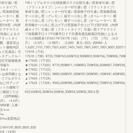
単体引違い窓
TWトリプルガラス仕様複層ガラス仕様引違い窓単体引違い窓
ットタイプ）
（フラットタイプ）シャッター付引違い窓（フラットタイプ）
い窓装飾窓縦
単体引違い窓シャッター付引違い窓面格子付引違い窓装飾窓縦
レーター）横
すべり出し窓（グレモン）縦すべり出し窓（オペレーター）横
レーター）高
すべり出し窓（グレモン）横すべり出し窓（オペレーター）高
FIX窓（内押
所用横すべり出し窓上げ下げ窓面格子付上げ下げ窓FIX窓（内押
ドアテラスド
縁タイプ）引違い窓（フラットタイプ）引違い窓ドアテラスド
圧性能によるガ
ア採風勝手口ドアFS勝手口ドア共通有償品耐風圧性能によるガ
フラットタイ
ラスの制限表13165174176178［62］［71］［73］［75］（6.0
付費、運賃等は
尺）（5.9尺）（5.98尺）〈2,000〉東九･四九･四MM･入
ット価格内訳
1,6201,7101,7301,7501,6501,7401,7601,7801,6901,7801,8001,820
入り完成品）引
17418［718］
レスアングル一
17618［738］¥725,700¥763,600¥763,900¥803,900¥766,700¥806,700¥835,7
 対応可能価格表
★17420［17120］
等級S-
★17620［17320］¥770,900¥811,100¥883,700¥926,000¥887,700¥930,000¥89
1.3-A-3・シャッ
★17422［17122］
ンは体同梱とな
★17622［17322］¥889,500¥931,300¥937,000¥981,100¥941,400¥985,500¥1,
トリプルガラス
▲17424［17124］
ねじ付アング
▲17624［17324］¥942,600¥986,500¥906,900¥952,700¥910,700¥956,500¥1,0
ットの価格で
＿＿＿＿＿＿＿＿＿＿＿＿
ご確認くださ
¥33,600¥35,300¥34,500¥36,300¥34,500¥36,300Ｓ型
称］（旧呼称幅）
.5尺）（4.6尺）
･MM東･入東･
準寸法ｗ㎜
W㎜
本寸法H㎜姿図色記
WH181,8001,8001,830
18［1478］