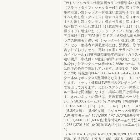
TWトリプルガラス仕様複層ガラス仕様引違い窓
（フラットタイプ）シャッター付引違い窓（フラ
単体引違い窓シャッター付引違い窓面格子付引違
すべり出し窓（グレモン）縦すべり出し窓（オペ
すべり出し窓（グレモン）横すべり出し窓（オペ
所用横すべり出し窓上げ下げ窓面格子付上げ下げ窓
縁タイプ）引違い窓（フラットタイプ）引違い窓
ア採風勝手口ドアFS勝手口ドア共通有償品耐風
ラスの制限表引違い窓│シャッター付引違い窓（
プ）セット価格表12掲載価格には、消費税、取
含まれておりません。電動（在来）テラス①：セ
ガイドレール●部材構成図電動本体障子（ガラス
違い網戸（中桟付）※引違い網戸（中桟無）ねじ
体枠ねじ付アングル一体枠※H≦2,368mmのみ
は以下の条件で算出しています。透明S-3（160）
2（120）等級無印3-A-1.3-A-3★4-A-1.3-A-4▲3-A-
ター本体はボックスS型同梱となります。リモコ
ります。・セット価格はTW専用のグレチャン付
で算出しております。ねじレスアングル一体枠と
ル一体枠は同価格になりま・掲載の網戸は標準ネ
す。きれいネットの価格は、共通有償品ページを
い。￥50,000●ホームデバイス呼称幅［内法呼
119133150160［16］［30］［147］［157］（4
（5.3尺入隅）（5.4尺入隅）モジュール区分東西
入内法寸法ｗ’㎜1,1651,3001,4701,570内法基
1,1951,3301,5001,600内法基準寸法h㎜基本寸法
1,2351,3701,5401,640呼称高内法寸法h'㎜基
号
T/G/K/D/WHT/G/K/D/WHT/G/K/D/WHT/G/K/D/
呼称［内法呼称］11918［168］13318［308］150