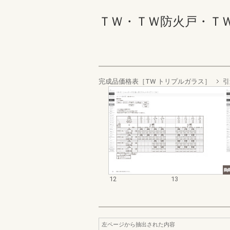
ＴＷ・ＴＷ防火戸・ＴＷ 
完成品価格表［TW トリプルガラス］
引
12
13
左ページから抽出された内容