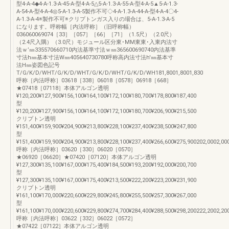
型4-A-4◆4-A-1.3-A-45-A-型4-A-5△5-A-1.3-A-55-A-型4-A-5▲5-A-1.3-
A-54-A-型4-A-4◎5-A-1.3-A-5製作不可◇4-A-1.3-A-44-A-型4-A-4〇4-
A-1.3-A-4※製作不可※クリプトンガス入りの場合は、5-A-1.3-A-5
になります。呼称幅［内法呼称］（旧呼称幅）
036060069074［33］［057］［66］［71］（1.5尺）（2.0尺）
（2.4尺入隅）（3.0尺）モジュール区分東･MM東東･入東内法寸
法ｗ’㎜335570660710内法基準寸法ｗ㎜365600690740内法基準
寸法h㎜基本寸法W㎜405640730780呼称高内法寸法h'㎜基本寸
法H㎜姿図色記号
T/G/K/D/WHT/G/K/D/WHT/G/K/D/WHT/G/K/D/WH181,8001,8001,830
呼称［内法呼称］03618［338］06018［0578］06918［668］
★07418［07118］本体アルゴン透明
¥120,200¥127,900¥156,100¥164,100¥172,100¥180,700¥178,800¥187,400
型
¥120,200¥127,900¥156,100¥164,100¥172,100¥180,700¥206,900¥215,500
クリプトン透明
¥151,400¥159,900¥204,900¥213,800¥228,100¥237,400¥238,500¥247,800
型
¥151,400¥159,900¥204,900¥213,800¥228,100¥237,400¥266,600¥275,900202,0002,00
呼称［内法呼称］03620［330］06020［0570］
★06920［06620］★07420［07120］本体アルゴン透明
¥127,300¥135,100¥167,000¥175,400¥184,500¥193,200¥192,000¥200,700
型
¥127,300¥135,100¥167,000¥175,400¥213,500¥222,200¥223,200¥231,900
クリプトン透明
¥161,100¥170,000¥220,600¥229,800¥245,800¥255,500¥257,300¥267,000
型
¥161,100¥170,000¥220,600¥229,800¥274,700¥284,400¥288,500¥298,200222,2002,20
呼称［内法呼称］03622［332］06022［0572］
★07422［07122］本体アルゴン透明