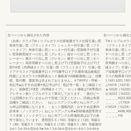
左ページから抽出された内容
右ページから抽出
（在来）テラスTWトリプルガラス仕様複層ガラス仕様引違い窓
TWトリプルガラ
単体引違い窓（フラットタイプ）シャッター付引違い窓（フラ
（フラットタイプ
ットタイプ）単体引違い窓シャッター付引違い窓面格子付引違
単体引違い窓シャ
い窓装飾窓縦すべり出し窓（グレモン）縦すべり出し窓（オペ
すべり出し窓（グ
レーター）横すべり出し窓（グレモン）横すべり出し窓（オペ
すべり出し窓（グ
レーター）高所用横すべり出し窓上げ下げ窓面格子付上げ下げ
所用横すべり出し
窓FIX窓（内押縁タイプ）引違い窓（フラットタイプ）引違い窓
縁タイプ）引違い
ドアテラスドア採風勝手口ドアFS勝手口ドア共通有償品耐風圧
ア採風勝手口ドア
性能によるガラスの制限表セット価格表154掲載価格には、消費
ラスの制限表1551
税、取付費、運賃等は含まれておりません。＃TWVFU－呼称－
1,1651,6201,19
色記号●おすすめ品番※色記号はP.2「色記号一覧」をご確認くだ
△16518［16218］¥2
さい。装飾窓│FIX窓（内押縁タイプ）・セット価格はTW専用の
▲16520［16220］¥3
グレチャン無トリプルガラスで算出しております。・後付ビー
◎16522［16222］¥4
ドは同梱されていませんので別途ご注文ください。詳細は有償
＿＿＿＿¥523,300¥5
品欄をご確認ください。・ねじレスアングル枠とねじ付アング
＿＿＿＿◇11924［
ル枠は同価格になります。：セット価格内訳：おすすめ品番内
○16524［16224］¥3
訳本体（ノックダウン）ねじレスアングル枠●部材構成図専用ガ
＿＿＿＿¥498,900¥5
ラス本体（ノックダウン）ねじ付アングル枠価格表は以下の条
＿＿＿＿FIX
件で算出しています。透明型S-3（160）等級S-2（120）等級S-
1（80）等級S-3（160）等級S-2（120）等級S-1（80）等級無印
3-A-1.3-A-33-A-型4-A-3★3-A-1.3-A-34-A-型4-A-4☆4-A-1.3-A-44-A-