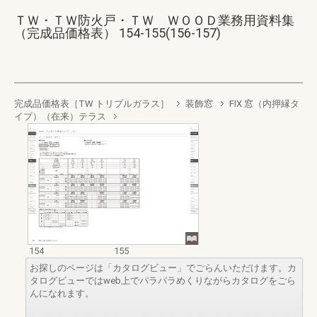
ＴＷ・ＴＷ防火戸・ＴＷ ＷＯＯＤ業務用資料集
（完成品価格表） 154-155(156-157)
完成品価格表［TW トリプルガラス］
装飾窓
FIX 窓（内押縁タ
イプ）（在来）テラス
154
155
お探しのページは「カタログビュー」でごらんいただけます。カ
タログビューではweb上でパラパラめくりながらカタログをごら
んになれます。