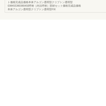
ト価格完成品価格本体アルゴン透明型クリプトン透明型
038455380380450呼称［内法呼称］部材セット価格完成品価格
本体アルゴン透明型クリプトン透明型FIX