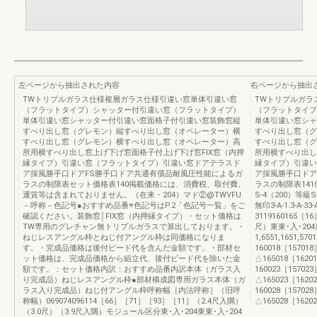
左ページから抽出された内容
右ページから抽出
TWトリプルガラス仕様複層ガラス仕様引違い窓単体引違い窓
TWトリプルガラ
（フラットタイプ）シャッター付引違い窓（フラットタイプ）
（フラットタイプ
単体引違い窓シャッター付引違い窓面格子付引違い窓装飾窓縦
単体引違い窓シャ
すべり出し窓（グレモン）縦すべり出し窓（オペレーター）横
すべり出し窓（グ
すべり出し窓（グレモン）横すべり出し窓（オペレーター）高
すべり出し窓（グ
所用横すべり出し窓上げ下げ窓面格子付上げ下げ窓FIX窓（内押
所用横すべり出し
縁タイプ）引違い窓（フラットタイプ）引違い窓ドアテラスド
縁タイプ）引違い
ア採風勝手口ドアFS勝手口ドア共通有償品耐風圧性能によるガ
ア採風勝手口ドア
ラスの制限表セット価格表140掲載価格には、消費税、取付費、
ラスの制限表14
運賃等は含まれておりません。（在来・204）マド②@TWVFU
S-4（200）等級S
－呼称－色記号●おすすめ品番※色記号はP.2「色記号一覧」をご
無印3-A-1.3-A-33-A
確認ください。装飾窓│FIX窓（内押縁タイプ）・セット価格は
3119160165［
TW専用のグレチャン無トリプルガラスで算出しております。・
尺）東東･入･204
ねじレスアングル枠とねじ付アングル枠は同価格になりま
1,6551,1651,57
す。・完成品価格は後付ビード代を含んだ金額です。・部材セ
160018［157018
ット価格は、完成品価格から組立代、後付ビード代を除いた金
△165018［162018］
額です。：セット価格内訳：おすすめ品番内訳本体（ガラス入
160023［157023
り完成品）ねじレスアングル枠●部材構成図専用ガラス本体（ガ
△165023［162023］
ラス入り完成品）ねじ付アングル枠呼称幅［内法呼称］（旧呼
160028［157028
称幅）069074096114［66］［71］［93］［11］（2.4尺入隅）
△165028［162028］
（3.0尺）（3.9尺入隅）モジュール区分東･入･204東東･入･204