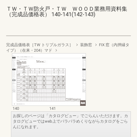
ＴＷ・ＴＷ防火戸・ＴＷ ＷＯＯＤ業務用資料集
（完成品価格表） 140-141(142-143)
完成品価格表［TW トリプルガラス］
装飾窓
FIX 窓（内押縁タ
イプ）（在来・204）マド
140
141
お探しのページは「カタログビュー」でごらんいただけます。カ
タログビューではweb上でパラパラめくりながらカタログをごら
んになれます。