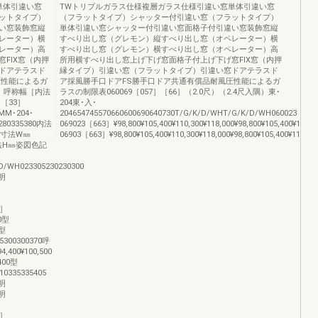
単体引違い窓
TWトリプルガラス仕様複層ガラス仕様引違い窓単体引違い窓
ットタイプ）
（フラットタイプ）シャッター付引違い窓（フラットタイプ）
い窓装飾窓縦
単体引違い窓シャッター付引違い窓面格子付引違い窓装飾窓縦
レーター）横
すべり出し窓（グレモン）縦すべり出し窓（オペレーター）横
レーター）高
すべり出し窓（グレモン）横すべり出し窓（オペレーター）高
FIX窓（内押
所用横すべり出し窓上げ下げ窓面格子付上げ下げ窓FIX窓（内押
ドアテラスド
縁タイプ）引違い窓（フラットタイプ）引違い窓ドアテラスド
圧性能によるガ
ア採風勝手口ドアFS勝手口ドア共通有償品耐風圧性能によるガ
）呼称幅［内法
ラスの制限表060069［057］［66］（2.0尺）（2.4尺入隅）東･
］［33］
204東･入･
M･204･
204654745570660600690640730T/G/K/D/WHT/G/K/D/WH060023［05
80335380内法
069023［663］¥98,800¥105,400¥110,300¥118,000¥98,800¥105,400¥110,30
本寸法W㎜
06903［663］¥98,800¥105,400¥110,300¥118,000¥98,800¥105,400¥110,300¥
寸法H㎜姿図色記
/WH023305230230300
明
称］
0型
0型
75300300370呼
00¥100,500
400型
10335335405
明
透明
称］