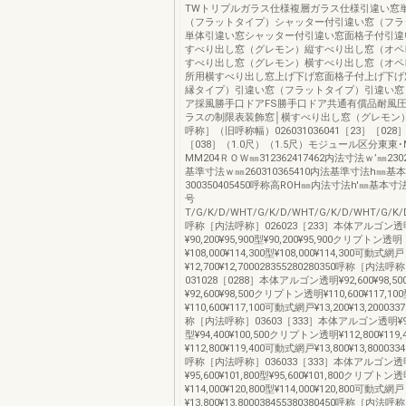
TWトリプルガラス仕様複層ガラス仕様引違い窓
（フラットタイプ）シャッター付引違い窓（フラ
単体引違い窓シャッター付引違い窓面格子付引違
すべり出し窓（グレモン）縦すべり出し窓（オペ
すべり出し窓（グレモン）横すべり出し窓（オペ
所用横すべり出し窓上げ下げ窓面格子付上げ下げ窓
縁タイプ）引違い窓（フラットタイプ）引違い窓
ア採風勝手口ドアFS勝手口ドア共通有償品耐風
ラスの制限表装飾窓│横すべり出し窓（グレモン
呼称］（旧呼称幅）026031036041［23］［028
［038］（1.0尺）（1.5尺）モジュール区分東東･M
MM204ＲＯＷ㎜312362417462内法寸法ｗ’㎜2302
基準寸法ｗ㎜260310365410内法基準寸法h㎜基
300350405450呼称高ROH㎜内法寸法h'㎜基本
号
T/G/K/D/WHT/G/K/D/WHT/G/K/D/WHT/G/K/D
呼称［内法呼称］026023［233］本体アルゴン透
¥90,200¥95,900型¥90,200¥95,900クリプトン透明
¥108,000¥114,300型¥108,000¥114,300可動式網戸
¥12,700¥12,700028355280280350呼称［内法呼
031028［0288］本体アルゴン透明¥92,600¥98,50
¥92,600¥98,500クリプトン透明¥110,600¥117,10
¥110,600¥117,100可動式網戸¥13,200¥13,200033
称［内法呼称］03603［333］本体アルゴン透明¥94,4
型¥94,400¥100,500クリプトン透明¥112,800¥119,
¥112,800¥119,400可動式網戸¥13,800¥13,8000334
呼称［内法呼称］036033［333］本体アルゴン透
¥95,600¥101,800型¥95,600¥101,800クリプトン
¥114,000¥120,800型¥114,000¥120,800可動式網戸
¥13,800¥13,800038455380380450呼称［内法呼