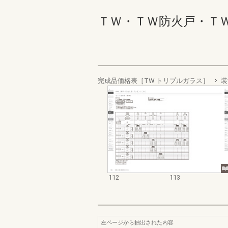
ＴＷ・ＴＷ防火戸・ＴＷ Ｗ
完成品価格表［TW トリプルガラス］
装
112
113
左ページから抽出された内容