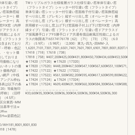
単体引違い窓
TWトリプルガラス仕様複層ガラス仕様引違い窓単体引違い窓
ットタイプ）
（フラットタイプ）シャッター付引違い窓（フラットタイプ）
い窓装飾窓縦
単体引違い窓シャッター付引違い窓面格子付引違い窓装飾窓縦
レーター）横
すべり出し窓（グレモン）縦すべり出し窓（オペレーター）横
レーター）高
すべり出し窓（グレモン）横すべり出し窓（オペレーター）高
FIX窓（内押
所用横すべり出し窓上げ下げ窓面格子付上げ下げ窓FIX窓（内押
ドアテラスド
縁タイプ）引違い窓（フラットタイプ）引違い窓ドアテラスド
圧性能によるガ
ア採風勝手口ドアFS勝手口ドア共通有償品耐風圧性能によるガ
窓（フラットタ
ラスの制限表7165174176178［62］［71］［73］［75］（6.0
は含まれており
尺）（5.9尺）（5.98尺）〈2,000〉東九･四九･四MM･入
F－呼称－色記
1,6201,7101,7301,7501,6501,7401,7601,7801,6901,7801,8001,820
い。・セット価
17418［718］17618［738］
出しておりま
17818［758］¥407,200¥425,000¥431,800¥450,700¥434,600¥453,500¥437,40
同価格になり
★17420［17120］★17620［17320］
れいネットの価
★17820［17520］¥448,200¥467,500¥547,100¥567,600¥551,100¥571,600¥55
ット価格内訳：
★17422［17122］★17622［17322］
い網戸（中桟
★17822［17522］¥561,500¥582,200¥595,400¥617,600¥599,800¥622,000¥60
スアングル枠ね
▲17424［17124］▲17624［17324］
価格表は以下の条
▲17824［17524］¥609,400¥631,900¥560,300¥584,300¥564,100¥588,100¥56
120）等級無印
＿＿＿＿＿＿＿＿＿＿＿＿＿＿＿＿
称幅［内法呼称］（旧呼
¥33,600¥35,300¥34,500¥36,300¥34,500¥36,300¥34,500¥36,300
7］（4.5尺）
ル区分東西･MM
70内法基準寸法ｗ
寸法W㎜
本寸法H㎜姿図色記
WH181,8001,8001,830
18［1478］