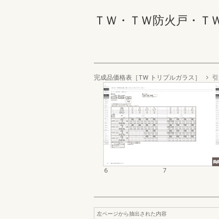
ＴＷ・ＴＷ防火戸・ＴＷ 
完成品価格表［TW トリプルガラス］
引
6
7
左ページから抽出された内容