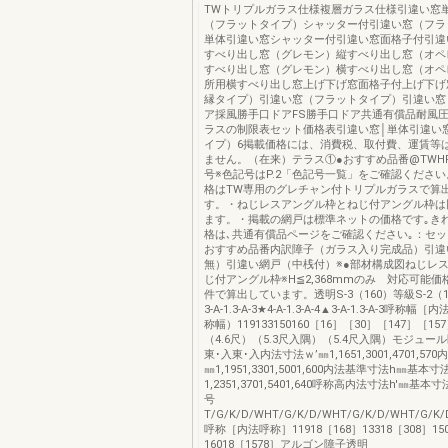
TWトリプルガラス仕様複層ガラス仕様引違い窓
（フラットタイプ）シャッター付引違い窓（フラ
単体引違い窓シャッター付引違い窓面格子付引違
すべり出し窓（グレモン）縦すべり出し窓（オペ
すべり出し窓（グレモン）横すべり出し窓（オペ
所用横すべり出し窓上げ下げ窓面格子付上げ下げ窓
縁タイプ）引違い窓（フラットタイプ）引違い窓
ア採風勝手口ドアFS勝手口ドア共通有償品耐風
ラスの制限表セット価格表引違い窓│単体引違い
イプ）6掲載価格には、消費税、取付費、運賃等
ません。（在来）テラス①●おすすめ品番@TWH
号※色記号はP.2「色記号一覧」をご確認くださ
格はTW専用のグレチャン付トリプルガラスで算
す。・ねじレスアングル枠とねじ付アングル枠は
ます。・掲載の網戸は標準ネットの価格です｡き
格は､共通有償品ページをご確認ください｡：セ
おすすめ品番内訳障子（ガラス入り完成品）引違
無）引違い網戸（中桟付）※●部材構成図ねじレ
じ付アングル枠※H≦2,368mmのみ 対応可能
件で算出しています。透明S-3（160）等級S-2（
3-A-1.3-A-3★4-A-1.3-A-4▲3-A-1.3-A-3呼
称幅）119133150160［16］［30］［147］［15
（4.6尺）（5.3尺入隅）（5.4尺入隅）モジュー
東･入東･入内法寸法ｗ’㎜1,1651,3001,4701,5
㎜1,1951,3301,5001,600内法基準寸法h㎜基本
1,2351,3701,5401,640呼称高内法寸法h'㎜基
号
T/G/K/D/WHT/G/K/D/WHT/G/K/D/WHT/G/K/D/
呼称［内法呼称］11918［168］13318［308］150
16018［1578］アルゴン障子透明