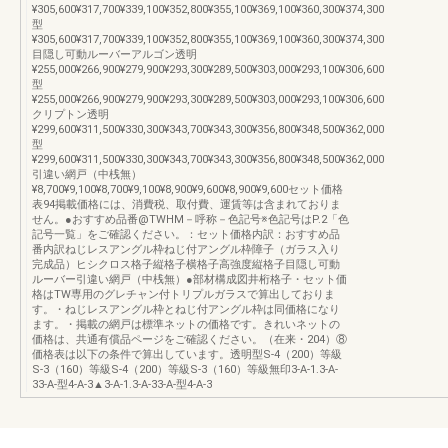
¥305,600¥317,700¥339,100¥352,800¥355,100¥369,100¥360,300¥374,300
型
¥305,600¥317,700¥339,100¥352,800¥355,100¥369,100¥360,300¥374,300
目隠し可動ルーバーアルゴン透明
¥255,000¥266,900¥279,900¥293,300¥289,500¥303,000¥293,100¥306,600
型
¥255,000¥266,900¥279,900¥293,300¥289,500¥303,000¥293,100¥306,600
クリプトン透明
¥299,600¥311,500¥330,300¥343,700¥343,300¥356,800¥348,500¥362,000
型
¥299,600¥311,500¥330,300¥343,700¥343,300¥356,800¥348,500¥362,000
引違い網戸（中桟無）
¥8,700¥9,100¥8,700¥9,100¥8,900¥9,600¥8,900¥9,600セット価格
表94掲載価格には、消費税、取付費、運賃等は含まれておりま
せん。●おすすめ品番@TWHM－呼称－色記号※色記号はP.2「色
記号一覧」をご確認ください。：セット価格内訳：おすすめ品
番内訳ねじレスアングル枠ねじ付アングル枠障子（ガラス入り
完成品）ヒシクロス格子縦格子横格子高強度縦格子目隠し可動
ルーバー引違い網戸（中桟無）●部材構成図井桁格子・セット価
格はTW専用のグレチャン付トリプルガラスで算出しておりま
す。・ねじレスアングル枠とねじ付アングル枠は同価格になり
ます。・掲載の網戸は標準ネットの価格です。きれいネットの
価格は、共通有償品ページをご確認ください。（在来・204）⑧
価格表は以下の条件で算出しています。透明型S-4（200）等級
S-3（160）等級S-4（200）等級S-3（160）等級無印3-A-1.3-A-
33-A-型4-A-3▲3-A-1.3-A-33-A-型4-A-3