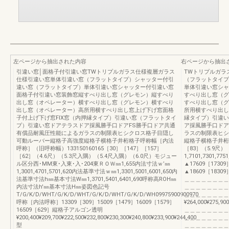
左ページから抽出された内容
右ページから抽出
引違い窓│面格子付引違い窓TWトリプルガラス仕様複層ガラス
TWトリプルガラ
仕様引違い窓単体引違い窓（フラットタイプ）シャッター付引
（フラットタイプ
違い窓（フラットタイプ）単体引違い窓シャッター付引違い窓
単体引違い窓シャ
面格子付引違い窓装飾窓縦すべり出し窓（グレモン）縦すべり
すべり出し窓（グ
出し窓（オペレーター）横すべり出し窓（グレモン）横すべり
すべり出し窓（グ
出し窓（オペレーター）高所用横すべり出し窓上げ下げ窓面格
所用横すべり出し
子付上げ下げ窓FIX窓（内押縁タイプ）引違い窓（フラットタイ
縁タイプ）引違い
プ）引違い窓ドアテラスドア採風勝手口ドアFS勝手口ドア共通
ア採風勝手口ドア
有償品耐風圧性能によるガラスの制限表ヒシクロス格子目隠し
ラスの制限表ヒシ
可動ルーバー縦格子高強度縦格子横格子井桁格子呼称幅［内法
縦格子横格子井桁格子
呼称］（旧呼称幅）133150160165［30］［147］［157］
［83］（5.9尺）
［62］（4.6尺）（5.3尺入隅）（5.4尺入隅）（6.0尺）モジュー
1,7101,7301,77
ル区分西･MM東･入東･入･204東ＲＯＷ㎜1,655内法寸法ｗ’㎜
▲17609［17309
1,3001,4701,5701,620内法基準寸法ｗ㎜1,3301,5001,6001,650内
▲18609［18309］¥2
法基準寸法h㎜基本寸法W㎜1,3701,5401,6401,690呼称高ROH㎜
＿＿＿＿＿＿＿＿
内法寸法h'㎜基本寸法H㎜姿図色記号
＿＿＿＿＿＿＿＿
T/G/K/D/WHT/G/K/D/WHT/G/K/D/WHT/G/K/D/WH09975900900970
＿＿＿＿＿＿＿＿
呼称［内法呼称］13309［309］15009［1479］16009［1579］
¥264,000¥275,900
16509［629］縦格子アルゴン透明
＿＿＿＿＿＿＿＿
¥200,400¥209,700¥222,500¥232,800¥230,300¥240,800¥233,900¥244,400
＿＿＿＿＿＿＿＿
型
＿＿＿＿＿＿＿＿