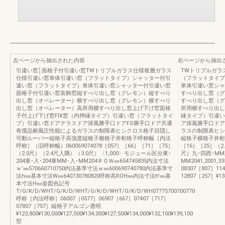
左ページから抽出された内容
右ページから抽出
引違い窓│面格子付引違い窓TWトリプルガラス仕様複層ガラス
TWトリプルガラ
仕様引違い窓単体引違い窓（フラットタイプ）シャッター付引
（フラットタイプ
違い窓（フラットタイプ）単体引違い窓シャッター付引違い窓
単体引違い窓シャ
面格子付引違い窓装飾窓縦すべり出し窓（グレモン）縦すべり
すべり出し窓（グ
出し窓（オペレーター）横すべり出し窓（グレモン）横すべり
すべり出し窓（グ
出し窓（オペレーター）高所用横すべり出し窓上げ下げ窓面格
所用横すべり出し
子付上げ下げ窓FIX窓（内押縁タイプ）引違い窓（フラットタイ
縁タイプ）引違い
プ）引違い窓ドアテラスドア採風勝手口ドアFS勝手口ドア共通
ア採風勝手口ドア
有償品耐風圧性能によるガラスの制限表ヒシクロス格子目隠し
ラスの制限表ヒシ
可動ルーバー縦格子高強度縦格子横格子井桁格子呼称幅［内法
縦格子横格子井桁格子
呼称］（旧呼称幅）060069074078［057］［66］［71］［75］
［16］［25］（2
（2.0尺）（2.4尺入隅）（3.0尺）〈1,000〉モジュール区分東･
尺）九･四西･MM東
204東･入･204東MM･入･MM204ＲＯＷ㎜654745835内法寸法
MM2041,2001,33
ｗ’㎜570660710750内法基準寸法ｗ㎜600690740780内法基準寸
08307［807］11
法h㎜基本寸法W㎜640730780820呼称高ROH㎜内法寸法h'㎜基
12807［257］¥132,
本寸法H㎜姿図色記号
T/G/K/D/WHT/G/K/D/WHT/G/K/D/WHT/G/K/D/WH07775700700770
呼称［内法呼称］06007［0577］06907［667］07407［717］
07807［757］縦格子アルゴン透明
¥123,800¥130,000¥127,500¥134,000¥127,500¥134,000¥132,100¥139,100
型