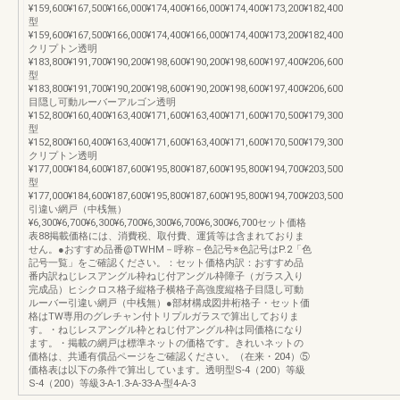
¥159,600¥167,500¥166,000¥174,400¥166,000¥174,400¥173,200¥182,400
型
¥159,600¥167,500¥166,000¥174,400¥166,000¥174,400¥173,200¥182,400
クリプトン透明
¥183,800¥191,700¥190,200¥198,600¥190,200¥198,600¥197,400¥206,600
型
¥183,800¥191,700¥190,200¥198,600¥190,200¥198,600¥197,400¥206,600
目隠し可動ルーバーアルゴン透明
¥152,800¥160,400¥163,400¥171,600¥163,400¥171,600¥170,500¥179,300
型
¥152,800¥160,400¥163,400¥171,600¥163,400¥171,600¥170,500¥179,300
クリプトン透明
¥177,000¥184,600¥187,600¥195,800¥187,600¥195,800¥194,700¥203,500
型
¥177,000¥184,600¥187,600¥195,800¥187,600¥195,800¥194,700¥203,500
引違い網戸（中桟無）
¥6,300¥6,700¥6,300¥6,700¥6,300¥6,700¥6,300¥6,700セット価格
表88掲載価格には、消費税、取付費、運賃等は含まれておりま
せん。●おすすめ品番@TWHM－呼称－色記号※色記号はP.2「色
記号一覧」をご確認ください。：セット価格内訳：おすすめ品
番内訳ねじレスアングル枠ねじ付アングル枠障子（ガラス入り
完成品）ヒシクロス格子縦格子横格子高強度縦格子目隠し可動
ルーバー引違い網戸（中桟無）●部材構成図井桁格子・セット価
格はTW専用のグレチャン付トリプルガラスで算出しておりま
す。・ねじレスアングル枠とねじ付アングル枠は同価格になり
ます。・掲載の網戸は標準ネットの価格です。きれいネットの
価格は、共通有償品ページをご確認ください。（在来・204）⑤
価格表は以下の条件で算出しています。透明型S-4（200）等級
S-4（200）等級3-A-1.3-A-33-A-型4-A-3