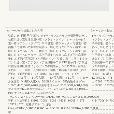
左ページから抽出された内容
右ページから抽出
引違い窓│面格子付引違い窓TWトリプルガラス仕様複層ガラス
TWトリプルガラ
仕様引違い窓単体引違い窓（フラットタイプ）シャッター付引
（フラットタイプ
違い窓（フラットタイプ）単体引違い窓シャッター付引違い窓
単体引違い窓シャ
面格子付引違い窓装飾窓縦すべり出し窓（グレモン）縦すべり
すべり出し窓（グ
出し窓（オペレーター）横すべり出し窓（グレモン）横すべり
すべり出し窓（グ
出し窓（オペレーター）高所用横すべり出し窓上げ下げ窓面格
所用横すべり出し
子付上げ下げ窓FIX窓（内押縁タイプ）引違い窓（フラットタイ
縁タイプ）引違い
プ）引違い窓ドアテラスドア採風勝手口ドアFS勝手口ドア共通
ア採風勝手口ドア
有償品耐風圧性能によるガラスの制限表ヒシクロス格子目隠し
ラスの制限表ヒシ
可動ルーバー縦格子高強度縦格子横格子井桁格子呼称幅［内法
縦格子横格子井桁格子
呼称］（旧呼称幅）133150160165［30］［147］［157］
［83］（5.9尺）
［62］（4.6尺）（5.3尺入隅）（5.4尺入隅）（6.0尺）モジュー
1,7101,7301,77
ル区分西･MM東･入東･入･204東ＲＯＷ㎜1,655内法寸法ｗ’㎜
▲17605［17305
1,3001,4701,5701,620内法基準寸法ｗ㎜1,3301,5001,6001,650内
▲18605［18305］¥1
法基準寸法h㎜基本寸法W㎜1,3701,5401,6401,690呼称高ROH㎜
＿＿＿＿＿＿＿＿
内法寸法h'㎜基本寸法H㎜姿図色記号
＿＿＿＿＿＿＿＿
T/G/K/D/WHT/G/K/D/WHT/G/K/D/WHT/G/K/D/WH05575500500570
＿＿＿＿＿＿＿＿
呼称［内法呼称］13305［305］15005［1475］16005［1575］
¥184,700¥194,700
16505［625］縦格子アルゴン透明
＿＿＿＿＿＿＿＿
¥142,700¥150,500¥156,000¥164,600¥160,800¥169,500¥162,600¥171,300
＿＿＿＿＿＿＿＿
型
＿＿＿＿＿＿＿＿