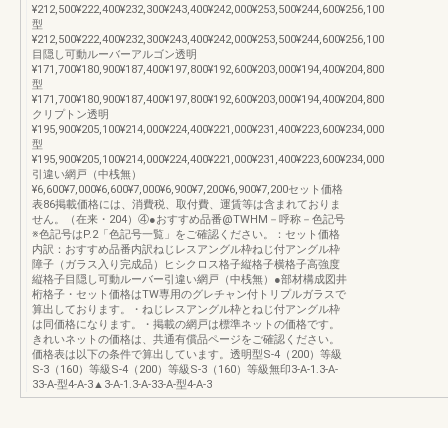
¥212,500¥222,400¥232,300¥243,400¥242,000¥253,500¥244,600¥256,100
型
¥212,500¥222,400¥232,300¥243,400¥242,000¥253,500¥244,600¥256,100
目隠し可動ルーバーアルゴン透明
¥171,700¥180,900¥187,400¥197,800¥192,600¥203,000¥194,400¥204,800
型
¥171,700¥180,900¥187,400¥197,800¥192,600¥203,000¥194,400¥204,800
クリプトン透明
¥195,900¥205,100¥214,000¥224,400¥221,000¥231,400¥223,600¥234,000
型
¥195,900¥205,100¥214,000¥224,400¥221,000¥231,400¥223,600¥234,000
引違い網戸（中桟無）
¥6,600¥7,000¥6,600¥7,000¥6,900¥7,200¥6,900¥7,200セット価格
表86掲載価格には、消費税、取付費、運賃等は含まれておりま
せん。（在来・204）④●おすすめ品番@TWHM－呼称－色記号
※色記号はP.2「色記号一覧」をご確認ください。：セット価格
内訳：おすすめ品番内訳ねじレスアングル枠ねじ付アングル枠
障子（ガラス入り完成品）ヒシクロス格子縦格子横格子高強度
縦格子目隠し可動ルーバー引違い網戸（中桟無）●部材構成図井
桁格子・セット価格はTW専用のグレチャン付トリプルガラスで
算出しております。・ねじレスアングル枠とねじ付アングル枠
は同価格になります。・掲載の網戸は標準ネットの価格です。
きれいネットの価格は、共通有償品ページをご確認ください。
価格表は以下の条件で算出しています。透明型S-4（200）等級
S-3（160）等級S-4（200）等級S-3（160）等級無印3-A-1.3-A-
33-A-型4-A-3▲3-A-1.3-A-33-A-型4-A-3