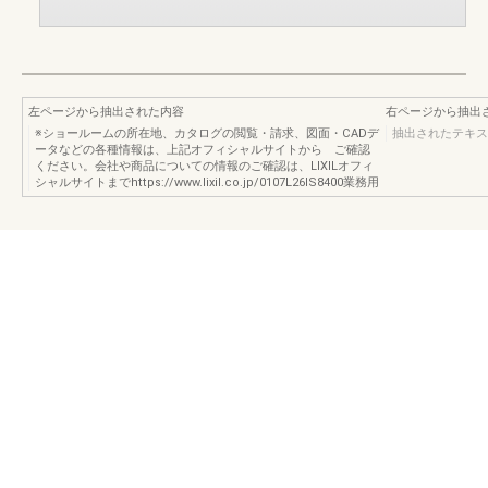
左ページから抽出された内容
右ページから抽出
※ショールームの所在地、カタログの閲覧・請求、図面・CADデ
抽出されたテキス
ータなどの各種情報は、上記オフィシャルサイトから ご確認
ください。会社や商品についての情報のご確認は、LIXILオフィ
シャルサイトまでhttps://www.lixil.co.jp/0107L26IS8400業務用