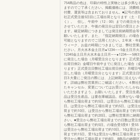
754商品の色は、印刷の特性上実物とは多少異な
ますのでご了承ください。掲載価格には、消費税
付費、運賃等は含まれておりません。■記号の意味
社正式受注後5日目に工場出荷となります（土・
く）。 但し、午前中（12：00）までの発注分
させていただき、午後の発注分は翌日の受注とさ
ます。確定納期につきましては発注前納期照会等
願いいたします。また、『指定納期発注』の場合
可能となりますのでご活用ください。2.年末・年
ウィーク、お盆の時期につきましては、弊社営業
ださい。月火水木金土日月●1234——5金土日月火
12345金土日月火水木金土日月——●1234——5例
に発注した場合（月曜受注分となります）正式受
出荷日例2）金曜日午前中までに発注した場合（
ります）正式受注日弊社工場出荷日例1）月曜日
注した場合（月曜受注分となります）正式受注日
日3.大量にご発注の際には、上記納期に沿えない
す。詳細は弊社営業所にご確認ください。4.弊社
たキャンセル、変更についてはお受けいたしかね
いただきますよう、お願いいたします。受注生産
品は受注生産品。は要在庫確認品。在庫がない場
ら弊社工場出荷まで約5日。は受注から弊社工場
日。は受注から弊社工場出荷まで約5日。は受注
荷まで約10日。は受注から弊社工場出荷まで約1
ら弊社工場出荷まで約20日。は弊社営業所に納
さい。■受注から弊社工場出荷までの日数は受注
ら弊社工場出荷まで約5日。の場合受5受8！受55！1
は受注から弊社工場出荷まで約10日。10は受注
荷まで約15日。受15は受注から弊社工場出荷まで約
受注から弊社工場出荷まで約8日。8商品の納期区