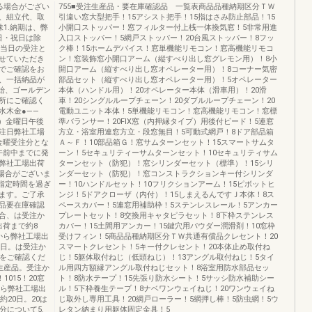
る場合がござい
755■受注生産品・要在庫確認品 一覧表商品品種納期区分ＴＷ
、組立代、取
引違い窓大型把手！15アシスト把手！15指はさみ防止部品！15
1.納期は、弊
小開口ストッパー！窓フィルター付上桟一体換気窓！5非常用進
日・祝日は除
入口ストッパー！5網戸ストッパー！20台風ストッパー！8フッ
を当日の受注と
ク棒！15ホームデバイス！窓単機能リモコン！窓高機能リモコ
せていただき
ン！窓装飾窓小開口アーム（縦すべり出し窓グレモン用）！8小
でご確認をお
開口アーム（縦すべり出し窓オペレーター用）！8コーナー気密
、一括納品が
部品セット（縦すべり出し窓オペレーター用）！5オペレーター
始、ゴールデン
本体（ハンドル用）！20オペレーター本体（滑車用）！20滑
所にご確認く
車！20シングルループチェーン！20ダブルループチェーン！20
水木金●——
電動ユニット本体！5単機能リモコン！窓高機能リモコン！窓標
3）金曜日午後
準バランサー！20FIX窓（内押縁タイプ）用後付ビード！5連窓
注日弊社工場
方立・浴室用連窓方立・段窓無目！5可動式網戸！8ドア部品箱
金曜受注分とな
Ａ～Ｆ！10部品箱Ｇ！窓サムターンセット！15スマートサムタ
午前中までに発
ーン！5セキュリティーサムターンセット！10セキュリティサム
弊社工場出荷
ターンセット（防犯）！窓シリンダーセット（標準）！15シリ
場合がございま
ンダーセット（防犯）！窓コンストラクションキー付シリンダ
指定時間を過ぎ
ー！10ハンドルセット！10フリクションアーム！15ピボットヒ
ます。ご了承
ンジ！5ドアクローザ（内付）！15しまえるんですＪ本体！8ス
品要在庫確認
ペースカバー！5連窓用補助枠！5ステンレスレール！5アンカー
合、は受注か
プレートセット！8交換用キャタピラセット！8下枠ステンレス
出荷まで約8
カバー！15土間用アンカー！15鍵穴用パウダー潤滑剤！10窓枠
から弊社工場出
受けフィン！5商品品種納期区分ＴＷ共通有償品クレセント！20
5日。は受注か
スマートクレセント！5キー付クレセント！20本体止め取付ね
期をご確認くだ
じ！5躯体取付ねじ（低頭ねじ）！13アングル取付ねじ！5タイ
生産品。受注か
ル用四方額縁アングル取付ねじセット！8浴室用防水部品セッ
015！20窓
ト！8防水テープ！15先張り防水シート！5サッシ防水補助シー
から弊社工場出
ル！5下枠養生テープ！8ナベワンウェイねじ！20ワンウェイね
20日。20は
じ取外し専用工具！20網戸ローラー！5網押し棒！5防虫網！5ウ
分について5.
レタン納まり用躯体固定金具！5