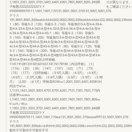
1,1851,2351,3201,3701,5401,6401,6901,7801,8001,8201,845障
ズが異なります。
子枚数22222222222マド
をご確認ください
09900900970111,1001,1001,170131,3001,3001,370151,5001,5001,570
テラス
181,8001,8001,830aabbdddd202,0002,0002,030aabbbddde222,2002,2002,230ddeee
1（80）等級S-2（120）等級S-3（160）等級無印3-A-型4-A-33-A-
型4-A-33-A-型4-A-3d3-A-型4-A-33-A-型4-A-34-A-型4-A-4e3-A-型4-
A-34-A-型4-A-44-A-型4-A-4S-1（80）等級S-2（120）等級S-
3（160）等級S-4（200）等級無印3-A-型43-A-型43-A-型43-A-型
4a3-A-型43-A-型43-A-型44-A-型4b3-A-型43-A-型44-A-型44-A-型
4c3-A-型43-A-型44-A-型45-A-型4S-1（80）等級S-2（120）等級
S-3（160）等級S-4（200）等級d3-A-型44-A-型44-A-型45-A-型
4e3-A-型44-A-型45-A-型45-A-型4無印3-A-型43-A-型43-A-型4f3-A-
型43-A-型44-A-型4窓区分呼称幅
114119128133150160165174176178180［内法呼称］［1］
［116］［25］［30］［147］［157］［62］［71］［73］
［75］［177］（旧呼称幅）（3.9尺入隅）（4.5尺）（4.4尺）
（4.6尺）（5.3尺入隅）（5.4尺入隅）（6.0尺）（5.9尺）（5.98
尺）〈2,00〉（6.1尺）呼称高ROW㎜1,2001,3351,6551,835ROH
内法寸w’㎜
1,1151,1651,2501,3001,4701,5701,6201,7101,7301,7501,775内
法基準h㎜w㎜
1,1451,1951,2801,3301,5001,6001,6501,7401,7601,7801,805㎜
h’㎜H／W㎜
1,1851,2351,3201,3701,5401,6401,6901,7801,8001,8201,845障
子枚数22222222222マド
09900900970111,1001,1001,170aa131,3001,3001,370aaaaffff151,5001,5001,570
テラス
181,8001,8001,830abcddhhhh202,0002,0002,030bceeehhhh222,2002,2002,230h
製作不可製作不可製作不可