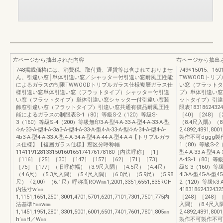
左ページから抽出された内容
右ページから抽出
748掲載価格には、消費税、取付費、運賃等は含まれておりませ
749※15015
ん。引違い窓│単体引違い窓／シャッター付引違い窓耐風圧性能
TWWOODトリ
によるガラスの制限TWWOODトリプルガラス仕様複層ガラス仕
い窓（フラットタ
様引違い窓単体引違い窓（フラットタイプ）シャッター付引違
プ）単体引違い窓
い窓（フラットタイプ）単体引違い窓シャッター付引違い窓装
ットタイプ）引違
飾窓引違い窓（フラットタイプ）引違い窓共通有償品耐風圧性
限表1831862432
能によるガラスの制限表S-1（80）等級S-2（120）等級S-
［40］［248］［
3（160）等級S-4（200）等級無印3-A-型4-A-33-A-型4-A-33-A-型
（8.4尺入隅）（8
4-A-33-A-型4-A-3a3-A-型4-A-33-A-型4-A-33-A-型4-A-34-A-型4-A-
2,4892,4891,800
4b3-A-型4-A-33-A-型4-A-34-A-型4-A-44-A-型4-A-4【トリプルガラ
製作不可dggg製
ス仕様】【複層ガラス仕様】窓区分呼称幅
1（80）等級S-2（
114119128133150160165174176178180［内法呼称］［1］
型4-A-33-A-型4-A-
［116］［25］［30］［147］［157］［62］［71］［73］
A-4S-1（80）等級
［75］［177］（旧呼称幅）（3.9尺入隅）（4.5尺）（4.4尺）
級S-3（160）等級g3
（4.6尺）（5.3尺入隅）（5.4尺入隅）（6.0尺）（5.9尺）（5.98
4i3-A-型45-A-型
尺）〈2,00〉（6.1尺）呼称高ROW㎜1,2001,3351,6551,835ROH
2（120）等級k3-A-
内法寸w’㎜
418318624324
1,1151,1651,2501,3001,4701,5701,6201,7101,7301,7501,775内
［248］［248］［
法基準h㎜w㎜
入隅）（8.4尺入隅
1,1451,1951,2801,3301,5001,6001,6501,7401,7601,7801,805㎜
2,4892,4891,800
h’㎜H／W㎜
製作不可製作不可m