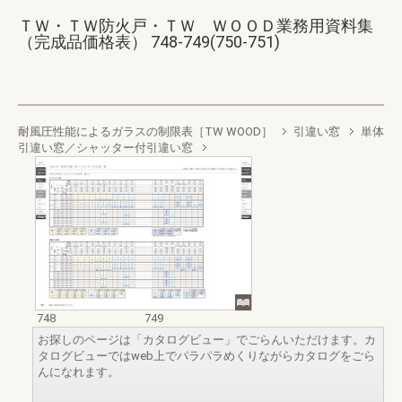
ＴＷ・ＴＷ防火戸・ＴＷ ＷＯＯＤ業務用資料集
（完成品価格表） 748-749(750-751)
耐風圧性能によるガラスの制限表［TW WOOD］
引違い窓
単体
引違い窓／シャッター付引違い窓
748
749
お探しのページは「カタログビュー」でごらんいただけます。カ
タログビューではweb上でパラパラめくりながらカタログをごら
んになれます。