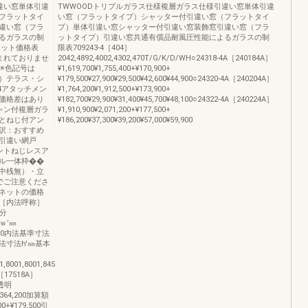
違い窓単体引違
TWWOODトリプルガラス仕様複層ガラス仕様引違い窓単体引違
フラットタイ
い窓（フラットタイプ）シャッター付引違い窓（フラットタイ
違い窓（フラ
プ）単体引違い窓シャッター付引違い窓装飾窓引違い窓（フラ
るガラスの制
ットタイプ）引違い窓共通有償品耐風圧性能によるガラスの制
セット価格表
限表709243-4［404］
まれておりませ
2042,4892,4002,4302,470T/G/K/D/WH○24318-4A［240184A］
号※色記号は
¥1,619,700¥1,755,400+¥170,900+
4）テラス・シ
¥179,500¥27,900¥29,500¥42,600¥44,900○24320-4A［240204A］
4アタッチメン
¥1,764,200¥1,912,500+¥173,900+
価格差はあり
¥182,700¥29,900¥31,400¥45,700¥48,100○24322-4A［240224A］
ャン付複層ガラ
¥1,910,900¥2,071,200+¥177,500+
とねじ付アン
¥186,200¥37,300¥39,200¥57,000¥59,900
訳：おすすめ
引違い網戸
ントねじレスア
ル一体枠��
中桟無）・立
でご注意くださ
ネットの価格
［内法呼称］
区分
法ｗ’㎜
2,430内法基準寸法
内法寸法h'㎜基本
8001,8001,845
17518A］
子透明
¥1,364,200加算額
0+¥179,500引