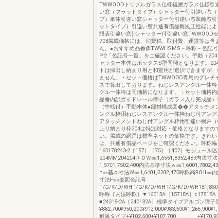
TWWOODトリプルガラス仕様複層ガラス仕様引
い窓（フラットタイプ）シャッター付引違い窓（
プ）単体引違い窓シャッター付引違い窓装飾窓引
ットタイプ）引違い窓共通有償品耐風圧性能によ
限表引違い窓│シャッター付引違い窓TWWOOD
708掲載価格には、消費税、取付費、運賃等は含
ん。●おすすめ品番@TWWHSMS－呼称－色記
P.2「色記号一覧」をご確認ください。手動（20
ャッター本体はボックスS型同梱となります。20
トは掃出し納まり用と和室用が選択できますが、
ません。・セット価格はTWWOOD専用のグレチ
スで算出しております。ねじレスアングル一体枠
グル一体枠は同価格になります。：セット価格内
品番内訳ガイドレール障子（ガラス入り完成品）
（中桟付）手動本体●部材構成図��アタッチメ
ングル枠用ねじレスアングル一体枠ねじ付アング
アタッチメントねじ付アングル枠用引違い網戸（
上り納まり枠204は特注対応・価格となりますの
い。掲載の網戸は標準ネットの価格です。きれい
は、共通有償品ページをご確認ください。呼称幅
160178243-2［157］［75］［402］モジュール
204MM204204ＲＯＷ㎜1,6551,8352,489内法寸
1,5701,7502,400内法基準寸法ｗ㎜1,6001,780
h㎜基本寸法W㎜1,6401,8202,470呼称高ROH㎜
寸法H㎜姿図色記号
T/G/K/D/WHT/G/K/D/WHT/G/K/D/WH181,8501,
呼称［内法呼称］▼16018A［15718A］○17818A［
■24318-2A［240182A］標準タイプアルゴン障
¥882,700¥950,200¥912,000¥983,600¥1,265,900
耐風タイプ+¥102,600+¥107,700＿＿＿＿+¥170,90