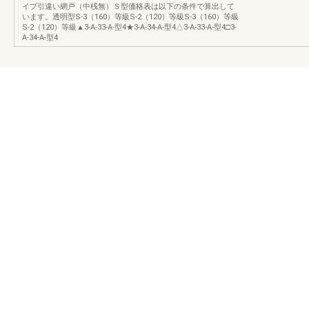
イプ引違い網戸（中桟無）Ｓ型価格表は以下の条件で算出して
います。透明型S-3（160）等級S-2（120）等級S-3（160）等級
S-2（120）等級▲3-A-33-A-型4★3-A-34-A-型4△3-A-33-A-型4□3-
A-34-A-型4