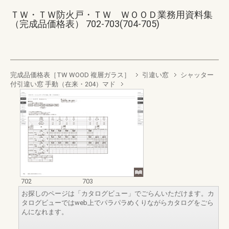
ＴＷ・ＴＷ防火戸・ＴＷ ＷＯＯＤ業務用資料集
（完成品価格表） 702-703(704-705)
完成品価格表［TW WOOD 複層ガラス］
引違い窓
シャッター
付引違い窓 手動（在来・204）マド
702
703
お探しのページは「カタログビュー」でごらんいただけます。カ
タログビューではweb上でパラパラめくりながらカタログをごら
んになれます。