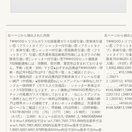
左ページから抽出された内容
右ページから抽出
TWWOODトリプルガラス仕様複層ガラス仕様引違い窓単体引違
TWWOODトリ
い窓（フラットタイプ）シャッター付引違い窓（フラットタイ
い窓（フラットタ
プ）単体引違い窓シャッター付引違い窓装飾窓引違い窓（フラ
プ）単体引違い窓
ットタイプ）引違い窓共通有償品耐風圧性能によるガラスの制
ットタイプ）引違
限表引違い窓│シャッター付引違い窓TWWOODセット価格表
限表703186251-
702掲載価格には、消費税、取付費、運賃等は含まれておりませ
入隅）（9.0尺）
ん。手動（在来・204）マド②●おすすめ品番@TWWHSMS－呼
1,8302,4802,53
称－色記号※色記号はP.2「色記号一覧」をご確認ください。：
＿＿＿＿¥10,100¥
セット価格内訳：おすすめ品番内訳手動本体ガイドレール引違
△25611-
い網戸（中桟無）●部材構成図ねじレスアングル一体枠ねじ付ア
2［253112］¥702,1
ングル一体枠障子（ガラス入り完成品）・シャッター本体はボ
＿＿＿＿+¥157,600
ックスS型同梱となります。セット価格はTWWOOD専用のグレ
¥165,500¥11,100
チャン付複層ガラスで算出しております。・ねじレスアングル
□25113-2［24813
一体枠とねじ付アングル一体枠は同価格になります。掲載の網
2［253132］¥740,90
戸は標準ネットの価格です。きれいネットの価格は、共通有償
＿＿＿＿+¥160,600
品ページをご確認ください。呼称幅［内法呼称］（旧呼称幅）
¥168,500¥13,100
176178180183［73］［75］［177］［80］（5.98尺）〈2,000〉
（6.1尺）〈2,000〉モジュール区分九･四MM･入･MM204西MM
ＲＯＷ㎜1,835内法寸法ｗ’㎜1,7301,7501,7751,800内法基準寸法
ｗ㎜1,7601,7801,8051,830内法基準寸法h㎜基本寸法W㎜
1,8001,8201,8451,870呼称高ROH㎜内法寸法h'㎜基本寸法H㎜姿