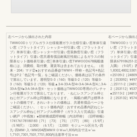
左ページから抽出された内容
右ページから抽出
TWWOODトリプルガラス仕様複層ガラス仕様引違い窓単体引違
TWWOODトリ
い窓（フラットタイプ）シャッター付引違い窓（フラットタイ
い窓（フラットタ
プ）単体引違い窓シャッター付引違い窓装飾窓引違い窓（フラ
プ）単体引違い窓
ットタイプ）引違い窓共通有償品耐風圧性能によるガラスの制
ットタイプ）引違
限表セット価格表引違い窓│単体引違い窓TWWOOD678掲載価
限表679186251-
格には、消費税、取付費、運賃等は含まれておりません。（在
入隅）（9.0尺）
来・204）マド②●おすすめ品番@TWWH－呼称－色記号※色記
1,8302,4802,53
号はP.2「色記号一覧」をご確認ください。価格表は以下の条件
○25109-2［24809
で算出しています。透明型S-3（160）等級S-2（120）等級S-
2［253092］¥497,0
3（160）等級S-2（120）等級▲3-A-33-A-型4○3-A-34-A-型4△3-A-
△25111-2［2481
33-A-型4●3-A-34-A-型4・セット価格はTWWOOD専用のグレチャ
2［253112］¥537,6
ン付複層ガラスで算出しております。・ねじレスアングル枠と
●25113-2［24813
ねじ付アングル枠は同価格になります。・掲載の網戸は標準ネ
2［253132］¥574,6
ットの価格です。きれいネットの価格は、共通有償品ページを
ご確認ください。：セット価格内訳：おすすめ品番内訳ねじレ
スアングル枠ねじ付アングル枠障子（ガラス入り完成品）引違
い網戸（中桟無）●部材構成図呼称幅［内法呼称］（旧呼称幅）
174176178180183［71］［73］［75］［177］［80］（5.9尺）
（5.98尺）〈2,000〉（6.1尺）〈2,000〉モジュール区分九･四
九･四MM･入･MM204西MMＲＯＷ㎜1,835内法寸法ｗ’㎜
1,7101,7301,7501,7751,800内法基準寸法ｗ㎜