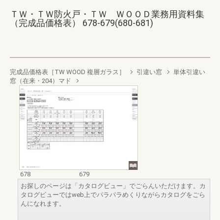
ＴＷ・ＴＷ防火戸・ＴＷ ＷＯＯＤ業務用資料集
（完成品価格表） 678-679(680-681)
完成品価格表［TW WOOD 複層ガラス］
引違い窓
単体引違い
窓（在来・204）マド
678
679
お探しのページは「カタログビュー」でごらんいただけます。カ
タログビューではweb上でパラパラめくりながらカタログをごら
んになれます。